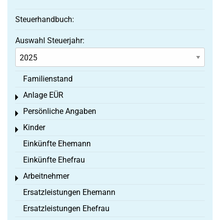
Steuerhandbuch:
Auswahl Steuerjahr:
Familienstand
Anlage EÜR
Toggle menu
Persönliche Angaben
Toggle menu
Kinder
Toggle menu
Einkünfte Ehemann
Einkünfte Ehefrau
Arbeitnehmer
Toggle menu
Ersatzleistungen Ehemann
Ersatzleistungen Ehefrau