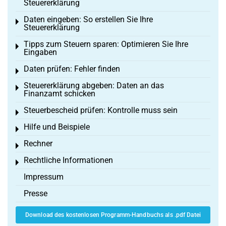
Steuererklärung
Daten eingeben: So erstellen Sie Ihre
Toggle menu
Steuererklärung
Tipps zum Steuern sparen: Optimieren Sie Ihre
Toggle menu
Eingaben
Daten prüfen: Fehler finden
Toggle menu
Steuererklärung abgeben: Daten an das
Toggle menu
Finanzamt schicken
Steuerbescheid prüfen: Kontrolle muss sein
Toggle menu
Hilfe und Beispiele
Toggle menu
Rechner
Toggle menu
Rechtliche Informationen
Toggle menu
Impressum
Presse
Download des kostenlosen Programm-Handbuchs als .pdf Datei