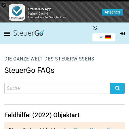
×
SteuerGo App
Ansehen
forium GmbH
kostenlos - In Google Play
22
DIE GANZE WELT DES STEUERWISSENS
SteuerGo FAQs
Feldhilfe: (2022) Objektart