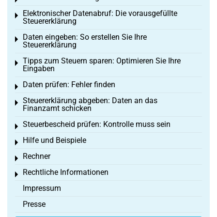
Toggle menu
Elektronischer Datenabruf: Die vorausgefüllte
Toggle menu
Steuererklärung
Daten eingeben: So erstellen Sie Ihre
Toggle menu
Steuererklärung
Tipps zum Steuern sparen: Optimieren Sie Ihre
Toggle menu
Eingaben
Daten prüfen: Fehler finden
Toggle menu
Steuererklärung abgeben: Daten an das
Toggle menu
Finanzamt schicken
Steuerbescheid prüfen: Kontrolle muss sein
Toggle menu
Hilfe und Beispiele
Toggle menu
Rechner
Toggle menu
Rechtliche Informationen
Toggle menu
Impressum
Presse