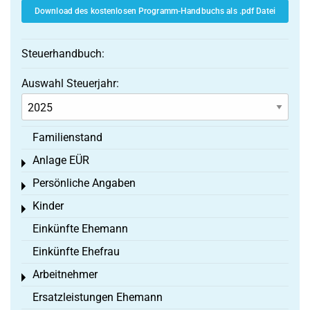
Download des kostenlosen Programm-Handbuchs als .pdf Datei
Steuerhandbuch:
Auswahl Steuerjahr:
Familienstand
Anlage EÜR
Toggle menu
Persönliche Angaben
Toggle menu
Kinder
Toggle menu
Einkünfte Ehemann
Einkünfte Ehefrau
Arbeitnehmer
Toggle menu
Ersatzleistungen Ehemann