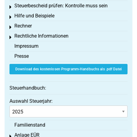
Steuerbescheid prüfen: Kontrolle muss sein
Toggle menu
Hilfe und Beispiele
Toggle menu
Rechner
Toggle menu
Rechtliche Informationen
Toggle menu
Impressum
Presse
Download des kostenlosen Programm-Handbuchs als .pdf Datei
Steuerhandbuch:
Auswahl Steuerjahr:
Familienstand
Anlage EÜR
Toggle menu