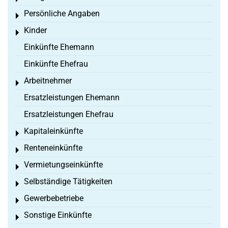
Persönliche Angaben
Toggle menu
Kinder
Toggle menu
Einkünfte Ehemann
Einkünfte Ehefrau
Arbeitnehmer
Toggle menu
Ersatzleistungen Ehemann
Ersatzleistungen Ehefrau
Kapitaleinkünfte
Toggle menu
Renteneinkünfte
Toggle menu
Vermietungseinkünfte
Toggle menu
Selbständige Tätigkeiten
Toggle menu
Gewerbebetriebe
Toggle menu
Sonstige Einkünfte
Toggle menu