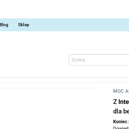
Blog
Sklep
MOC A
Z
Int
dla b
Koniec
Dowiedz