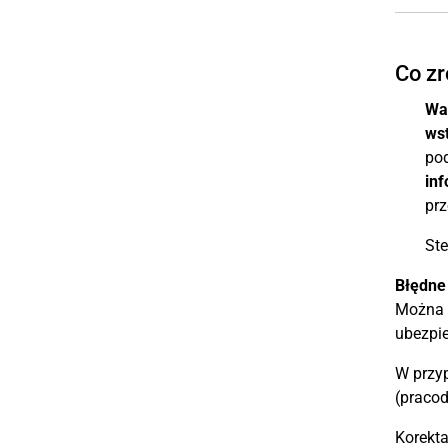
Co zr
Wa
ws
pod
inf
prz
Ste
Błędne
Można w
ubezpie
W przy
(pracod
Korekta