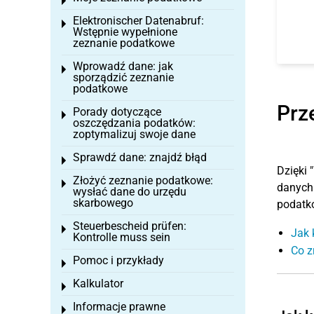
Toggle menu
Elektronischer Datenabruf:
Toggle menu
Wstępnie wypełnione
zeznanie podatkowe
Wprowadź dane: jak
Toggle menu
sporządzić zeznanie
podatkowe
Prz
Porady dotyczące
Toggle menu
oszczędzania podatków:
zoptymalizuj swoje dane
Sprawdź dane: znajdź błąd
Toggle menu
Dzięki
Złożyć zeznanie podatkowe:
Toggle menu
danych 
wysłać dane do urzędu
skarbowego
podatk
Steuerbescheid prüfen:
Toggle menu
Jak 
Kontrolle muss sein
Co z
Pomoc i przykłady
Toggle menu
Kalkulator
Toggle menu
Informacje prawne
Toggle menu