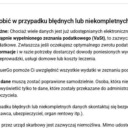
obić w przypadku błędnych lub niekompletnyc
żne:
Chociaż wiele danych jest już udostępnianych elektronicz
tępnie wypełnionego zeznania podatkowego (VaSt)
, to zazwyc
atkowe. Zwłaszcza jeśli oczekujesz optymalnego zwrotu podatk
ormacje
i w razie potrzeby dostarczyć dowody poniesionych wyd
eprowadzki, usługi domowe lub koszty leczenia.
uerGo pomoże Ci uwzględnić wszystkie wydatki w zeznaniu p
 dane
muszą zostać poprawione samodzielnie. Osoba, która nie 
yświetlić tylko te dane, które zostały przekazane do administr
czyciela.
padku błędnych lub niekompletnych danych skontaktuj się be
awca, ubezpieczyciel, organ rentowy itp.).
 przez urząd skarbowy jest zazwyczaj niemożliwa. Mimo udostęp