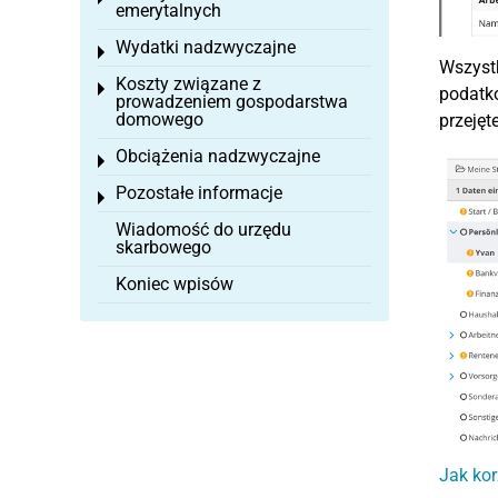
emerytalnych
Wydatki nadzwyczajne
Toggle menu
Wszyst
Koszty związane z
Toggle menu
podatk
prowadzeniem gospodarstwa
domowego
przejęt
Obciążenia nadzwyczajne
Toggle menu
Pozostałe informacje
Toggle menu
Wiadomość do urzędu
skarbowego
Koniec wpisów
Jak kor