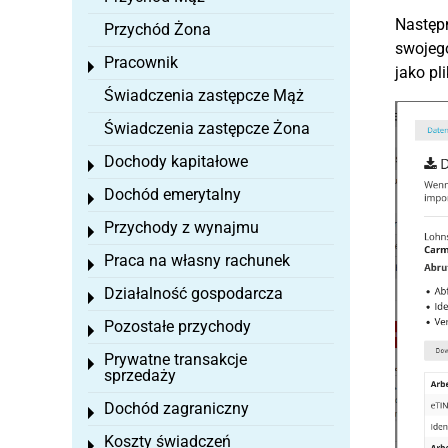
Następ
Przychód Żona
swojego
Pracownik
Toggle menu
jako pl
Świadczenia zastępcze Mąż
Świadczenia zastępcze Żona
Dochody kapitałowe
Toggle menu
Dochód emerytalny
Toggle menu
Przychody z wynajmu
Toggle menu
Praca na własny rachunek
Toggle menu
Działalność gospodarcza
Toggle menu
Pozostałe przychody
Toggle menu
Prywatne transakcje
Toggle menu
sprzedaży
Dochód zagraniczny
Toggle menu
Koszty świadczeń
Toggle menu