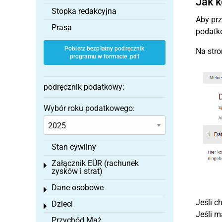
Jak k
Stopka redakcyjna
Aby prz
Prasa
podatko
Pobierz bezpłatny podręcznik
Na stro
programu w formacie .pdf
podręcznik podatkowy:
Wybór roku podatkowego:
Stan cywilny
Załącznik EÜR (rachunek
Toggle menu
zysków i strat)
Dane osobowe
Toggle menu
Jeśli c
Dzieci
Toggle menu
Jeśli 
Przychód Mąż