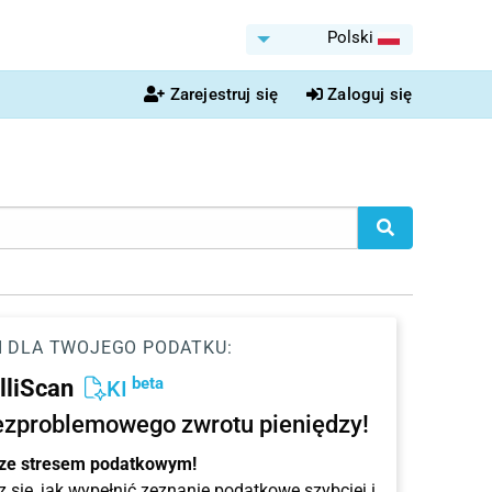
Polski
Zarejestruj się
Zaloguj się
I DLA TWOJEGO PODATKU:
beta
elliScan
KI
ezproblemowego zwrotu pieniędzy!
 ze stresem podatkowym!
 się, jak wypełnić zeznanie podatkowe szybciej i