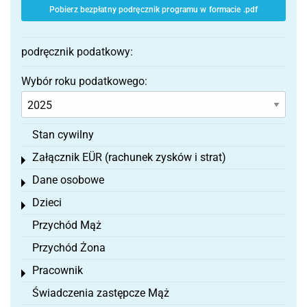
Pobierz bezpłatny podręcznik programu w formacie .pdf
podręcznik podatkowy:
Wybór roku podatkowego:
Stan cywilny
Załącznik EÜR (rachunek zysków i strat)
Toggle menu
Dane osobowe
Toggle menu
Dzieci
Toggle menu
Przychód Mąż
Przychód Żona
Pracownik
Toggle menu
Świadczenia zastępcze Mąż