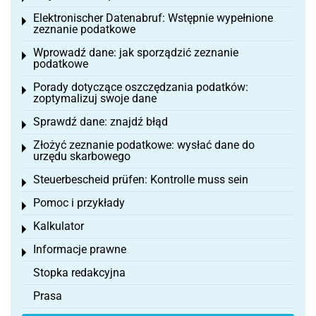
Elektronischer Datenabruf: Wstępnie wypełnione
Toggle menu
zeznanie podatkowe
Wprowadź dane: jak sporządzić zeznanie
Toggle menu
podatkowe
Porady dotyczące oszczędzania podatków:
Toggle menu
zoptymalizuj swoje dane
Sprawdź dane: znajdź błąd
Toggle menu
Złożyć zeznanie podatkowe: wysłać dane do
Toggle menu
urzędu skarbowego
Steuerbescheid prüfen: Kontrolle muss sein
Toggle menu
Pomoc i przykłady
Toggle menu
Kalkulator
Toggle menu
Informacje prawne
Toggle menu
Stopka redakcyjna
Prasa