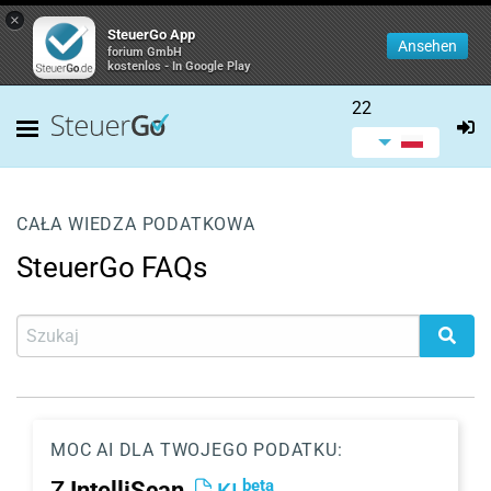
×
SteuerGo App
Ansehen
forium GmbH
kostenlos - In Google Play
22
CAŁA WIEDZA PODATKOWA
SteuerGo FAQs
MOC AI DLA TWOJEGO PODATKU:
beta
Z
IntelliScan