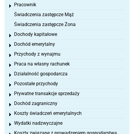
Pracownik
Toggle menu
Świadczenia zastępcze Mąż
Świadczenia zastępcze Żona
Dochody kapitałowe
Toggle menu
Dochód emerytalny
Toggle menu
Przychody z wynajmu
Toggle menu
Praca na własny rachunek
Toggle menu
Działalność gospodarcza
Toggle menu
Pozostałe przychody
Toggle menu
Prywatne transakcje sprzedaży
Toggle menu
Dochód zagraniczny
Toggle menu
Koszty świadczeń emerytalnych
Toggle menu
Wydatki nadzwyczajne
Toggle menu
Koszty związane z prowadzeniem gospodarstwa