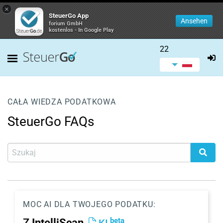
×
SteuerGo App
Ansehen
forium GmbH
kostenlos - In Google Play
22
CAŁA WIEDZA PODATKOWA
SteuerGo FAQs
MOC AI DLA TWOJEGO PODATKU:
beta
Z
IntelliScan