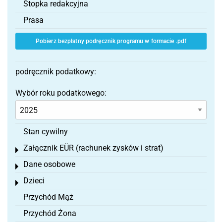
Stopka redakcyjna
Prasa
Pobierz bezpłatny podręcznik programu w formacie .pdf
podręcznik podatkowy:
Wybór roku podatkowego:
Stan cywilny
Załącznik EÜR (rachunek zysków i strat)
Toggle menu
Dane osobowe
Toggle menu
Dzieci
Toggle menu
Przychód Mąż
Przychód Żona