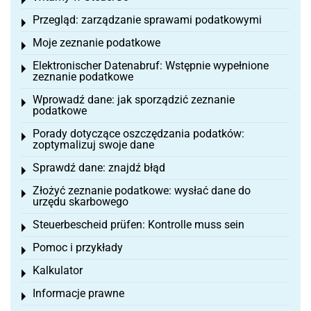
Toggle menu
Przegląd: zarządzanie sprawami podatkowymi
Toggle menu
Moje zeznanie podatkowe
Toggle menu
Elektronischer Datenabruf: Wstępnie wypełnione
Toggle menu
zeznanie podatkowe
Wprowadź dane: jak sporządzić zeznanie
Toggle menu
podatkowe
Porady dotyczące oszczędzania podatków:
Toggle menu
zoptymalizuj swoje dane
Sprawdź dane: znajdź błąd
Toggle menu
Złożyć zeznanie podatkowe: wysłać dane do
Toggle menu
urzędu skarbowego
Steuerbescheid prüfen: Kontrolle muss sein
Toggle menu
Pomoc i przykłady
Toggle menu
Kalkulator
Toggle menu
Informacje prawne
Toggle menu