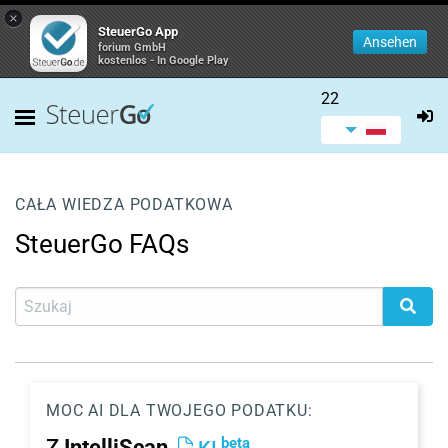
×
SteuerGo App
Ansehen
forium GmbH
kostenlos - In Google Play
22
CAŁA WIEDZA PODATKOWA
SteuerGo FAQs
MOC AI DLA TWOJEGO PODATKU:
beta
Z
IntelliScan