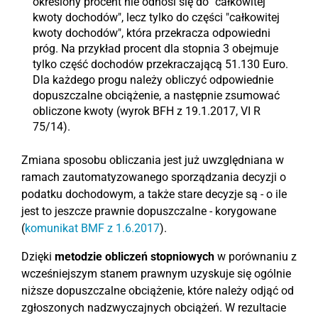
określony procent nie odnosi się do "całkowitej
kwoty dochodów", lecz tylko do części "całkowitej
kwoty dochodów", która przekracza odpowiedni
próg. Na przykład procent dla stopnia 3 obejmuje
tylko część dochodów przekraczającą 51.130 Euro.
Dla każdego progu należy obliczyć odpowiednie
dopuszczalne obciążenie, a następnie zsumować
obliczone kwoty (wyrok BFH z 19.1.2017, VI R
75/14).
Zmiana sposobu obliczania jest już uwzględniana w
ramach zautomatyzowanego sporządzania decyzji o
podatku dochodowym, a także stare decyzje są - o ile
jest to jeszcze prawnie dopuszczalne - korygowane
(
komunikat BMF z 1.6.2017
).
Dzięki
metodzie obliczeń stopniowych
w porównaniu z
wcześniejszym stanem prawnym uzyskuje się ogólnie
niższe dopuszczalne obciążenie, które należy odjąć od
zgłoszonych nadzwyczajnych obciążeń. W rezultacie