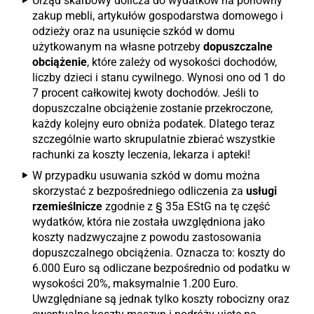
Urząd skarbowy dolicza do wydatków na ponowny
zakup mebli, artykułów gospodarstwa domowego i
odzieży oraz na usunięcie szkód w domu
użytkowanym na własne potrzeby
dopuszczalne
obciążenie
, które zależy od wysokości dochodów,
liczby dzieci i stanu cywilnego. Wynosi ono od 1 do
7 procent całkowitej kwoty dochodów. Jeśli to
dopuszczalne obciążenie zostanie przekroczone,
każdy kolejny euro obniża podatek. Dlatego teraz
szczególnie warto skrupulatnie zbierać wszystkie
rachunki za koszty leczenia, lekarza i apteki!
W przypadku usuwania szkód w domu można
skorzystać z bezpośredniego odliczenia za
usługi
rzemieślnicze
zgodnie z § 35a EStG na tę część
wydatków, która nie została uwzględniona jako
koszty nadzwyczajne z powodu zastosowania
dopuszczalnego obciążenia. Oznacza to: koszty do
6.000 Euro są odliczane bezpośrednio od podatku w
wysokości 20%, maksymalnie 1.200 Euro.
Uwzględniane są jednak tylko koszty robocizny oraz