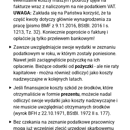
ewentualne koszty maszyn i podróży ujęte na
fakturze wraz z naliczonym na nie podatkiem VAT.
UWAGA:
Zakłada się na Państwa korzyść, że ta
część kwoty dotyczy głównie wynagrodzenia za
pracę (pismo BMF z 9.11.2016, BStBl. 2016 I s.
1213, Tz. 32). Koniecznie poproście o fakturę i
opłaćcie ją tylko przelewem bankowym!
Zawsze uwzględniajcie swoje wydatki w zeznaniu
podatkowym w roku, w którym zostały poniesione.
Nawet jeśli zaciągnęliście pożyczkę na ich
opłacenie. Bieżące odsetki od
pożyczki
- ale nie raty
kapitałowe - można również odliczyć jako koszty
nadzwyczajne w kolejnych latach.
Jeśli finansujecie koszty szkód ze środków, które
otrzymaliście w formie
prezentu
, możecie nadal
odliczyć swoje wydatki jako koszty nadzwyczajne i
nie musicie uwzględniać otrzymanych środków
(wyrok BFH z 22.10.1971, BStBl. 1972 II s. 177).
Bez czekania na zeznanie podatkowe pracownicy
mogą już wcześniej zlecić urzędowi skarbowemu