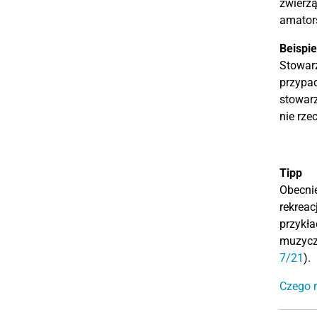
zwierzą
amators
Beispie
Stowarz
przypad
stowarz
nie rze
Tipp
Obecnie
rekreac
przykła
muzyczn
7/21
).
Czego n