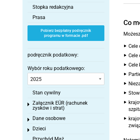
Stopka redakcyjna
Prasa
Co mo
Pobierz bezpłatny podręcznik
Możesz 
programu w formacie .pdf
Cele
podręcznik podatkowy:
Cele 
Cele 
Wybór roku podatkowego:
Parti
Niez
Stan cywilny
Stowa
krajo
Załącznik EÜR (rachunek
Toggle menu
zysków i strat)
szpi
Dane osobowe
krajo
Toggle menu
związ
Dzieci
Toggle menu
Przychód Mąż