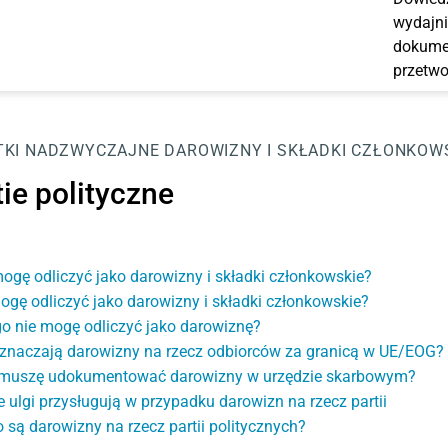
wydajni
dokumen
przetwo
KI NADZWYCZAJNE
DAROWIZNY I SKŁADKI CZŁONKOW
ie polityczne
ogę odliczyć jako darowizny i składki członkowskie?
mogę odliczyć jako darowizny i składki członkowskie?
o nie mogę odliczyć jako darowiznę?
znaczają darowizny na rzecz odbiorców za granicą w UE/EOG?
muszę udokumentować darowizny w urzędzie skarbowym?
e ulgi przysługują w przypadku darowizn na rzecz partii
o są darowizny na rzecz partii politycznych?