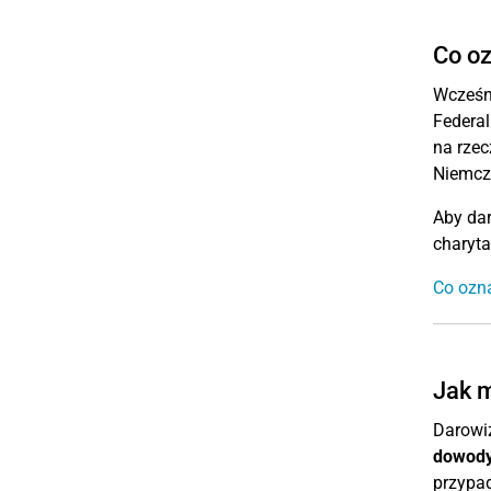
Co oz
Wcześni
Federal
na rzec
Niemcz
Aby dar
charyta
Co ozn
Jak 
Darowiz
dowody
przypad