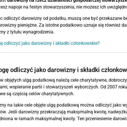
ast
darowizny na rzecz działalności gospodarczej stowarzyszen
esz napoje na festyn stowarzyszenia, nie możesz ich uwzględ
c odliczyć darowizny od podatku, muszą one być przekazane b
arowizny pieniężne. Za istotne podatkowo uznaje się również da
ny z tytułu wynagrodzenia.
 odliczyć jako darowizny i składki członkowskie?
ogę odliczyć jako darowizny i składki członko
w objętych ulgą podatkową należą cele charytatywne, dobroczyn
mi, wspieranie partii i stowarzyszeń wyborczych. Od 2007 roku
we są częścią celów charytatywnych.
ny na takie cele objęte ulgą podatkową można odliczyć jako w
w. Jeśli darowizny przekraczają maksymalną kwotę, nadwyżka 
niona w ramach maksymalnej kwoty. Ten przeniesienie darowiz