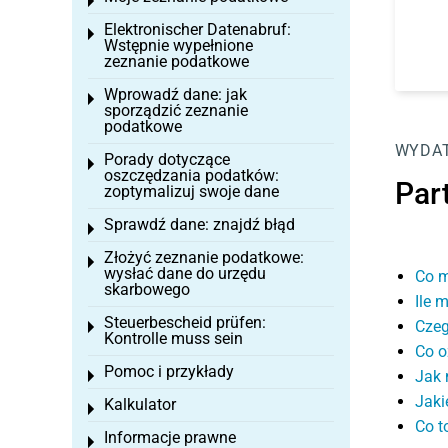
Toggle menu
Elektronischer Datenabruf:
Toggle menu
Wstępnie wypełnione
zeznanie podatkowe
Wprowadź dane: jak
Toggle menu
sporządzić zeznanie
podatkowe
WYDAT
Porady dotyczące
Toggle menu
oszczędzania podatków:
Part
zoptymalizuj swoje dane
Sprawdź dane: znajdź błąd
Toggle menu
Złożyć zeznanie podatkowe:
Toggle menu
wysłać dane do urzędu
Co m
skarbowego
Ile 
Steuerbescheid prüfen:
Czeg
Toggle menu
Kontrolle muss sein
Co o
Pomoc i przykłady
Jak 
Toggle menu
Jaki
Kalkulator
Toggle menu
Co t
Informacje prawne
Toggle menu