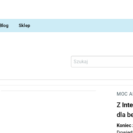
Blog
Sklep
MOC A
Z
Int
dla b
Koniec
Dowiedz