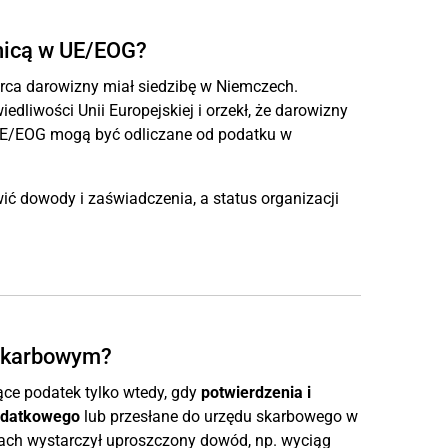
anicą w UE/EOG?
rca darowizny miał siedzibę w Niemczech.
liwości Unii Europejskiej i orzekł, że darowizny
 UE/EOG mogą być odliczane od podatku w
ć dowody i zaświadczenia, a status organizacji
 skarbowym?
ące podatek tylko wtedy, gdy
potwierdzenia i
podatkowego
lub przesłane do urzędu skarbowego w
kach wystarczył uproszczony dowód, np. wyciąg