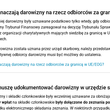
naczają darowizny na rzecz odbiorców za gr
ej darowizny były uznawane podatkowo tylko wtedy, gdy odbio
ny Trybunał Finansowy zareagował na decyzję Trybunału Sprawied
z organizacji charytatywnych mających siedzibę za granicą w
ech.
owizna została uznana przez urząd skarbowy, należy przedstawi
tywnej odbiorcy darowizny musi być możliwy do ustalenia.
aczają darowizny na rzecz odbiorców za granicą w UE/EOG?
muszę udokumentować darowizny w urzędzie
ny i składki członkowskie były wcześniej uznawane za obniżaj
 wpłat
na składki członkowskie
były dołączone do zeznania 
ku elektronicznego składania zeznania. W niektórych przypad