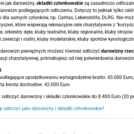
e jak darowizny,
składki członkowskie
są zasadniczo odliczan
arowizn podlegających odliczeniu. Dotyczy to jednak tylko celów "
i dla samych członków, np. Caritas, Lebenshilfe, DLRG. Nie mo
yszeń, które wspierają rekreacyjne cele charytatywne z "korzyśc
e, orkiestry dęte, kluby teatralne, kluby regionalne, kluby strojó
 zwierząt i roślin, kluby modelarskie, kluby sportów kynologiczn
 darowizn pieniężnych możesz również odliczyć
darowizny rze
acji charytatywnej, potrzebujesz od niej potwierdzenia darowizn
l
odlegające opodatkowaniu wynagrodzenie brutto: 45.000 Euro,
ita kwota dochodów: 42.000 Euro
odliczyć darowizny i składki członkowskie do 8.400 Euro (20 pr
ę odliczyć jako darowizny i składki członkowskie?