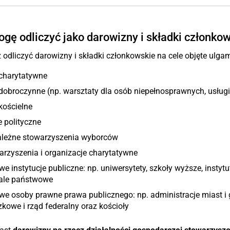
gę odliczyć jako darowizny i składki członko
odliczyć darowizny i składki członkowskie na cele objęte ulga
 charytatywne
dobroczynne (np. warsztaty dla osób niepełnosprawnych, usługi
kościelne
e polityczne
ależne stowarzyszenia wyborców
rzyszenia i organizacje charytatywne
we instytucje publiczne: np. uniwersytety, szkoły wyższe, insty
tale państwowe
we osoby prawne prawa publicznego: np. administracje miast i 
kowe i rząd federalny oraz kościoły