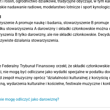
t i roślin, ogrodnictwo działkowe, tradycyjne obyczaje, w tym ka
kie nadawanie radiowe, modelarstwo lotnicze i sport kynologic
l
yszenie A promuje naukę i badania, stowarzyszenie B promuje 
ku stowarzyszenia A darowizny i składki członkowskie można o
yszenia B tylko darowizny, ale nie składki członkowskie. Decydu
czywiste działania stowarzyszenia.
 Federalny Trybunał Finansowy orzekł, że składki członkowskie 
ji, nie mogą być odliczane jako wydatki specjalne w podatku d
d zespół muzyczny oprócz "działalności kulturalnej z korzyścią 
ą, wydarzenia kulturalne i kościelne, festiwale muzyczne i ko
ie mogę odliczyć jako darowiznę?