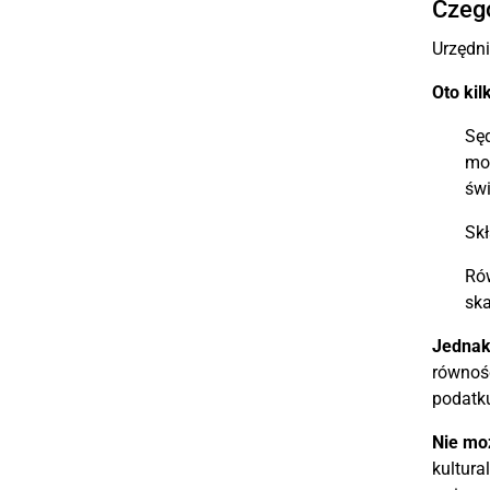
Czego
Urzędni
Oto kil
Sęd
moż
św
Skł
Rów
sk
Jednak
równośc
podatk
Nie moż
kultura