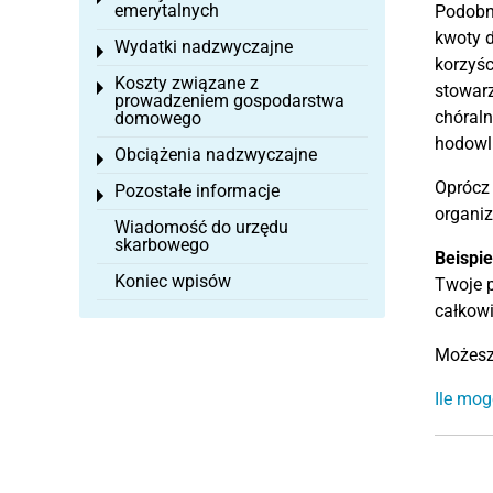
emerytalnych
Podobni
kwoty d
Wydatki nadzwyczajne
Toggle menu
korzyśc
Koszty związane z
Toggle menu
stowarz
prowadzeniem gospodarstwa
chóraln
domowego
hodowli
Obciążenia nadzwyczajne
Toggle menu
Oprócz
Pozostałe informacje
Toggle menu
organiz
Wiadomość do urzędu
skarbowego
Beispie
Koniec wpisów
Twoje p
całkow
Możesz 
Ile mog