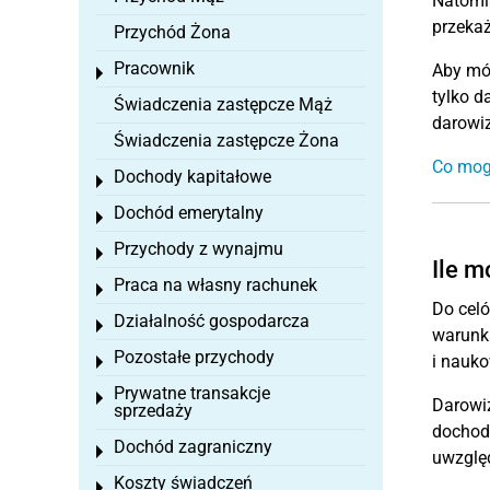
Natomi
przekaż
Przychód Żona
Pracownik
Aby mó
Toggle menu
tylko d
Świadczenia zastępcze Mąż
darowiz
Świadczenia zastępcze Żona
Co mogę
Dochody kapitałowe
Toggle menu
Dochód emerytalny
Toggle menu
Przychody z wynajmu
Toggle menu
Ile m
Praca na własny rachunek
Toggle menu
Do celó
Działalność gospodarcza
Toggle menu
warunka
Pozostałe przychody
i nauko
Toggle menu
Prywatne transakcje
Toggle menu
Darowiz
sprzedaży
dochodó
Dochód zagraniczny
Toggle menu
uwzględ
Koszty świadczeń
Toggle menu