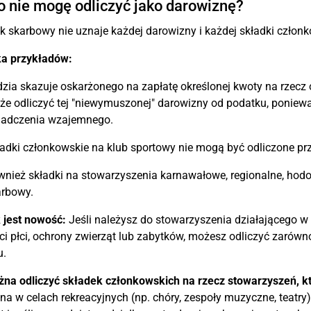
 nie mogę odliczyć jako darowiznę?
k skarbowy nie uznaje każdej darowizny i każdej składki członk
ka przykładów:
zia skazuje oskarżonego na zapłatę określonej kwoty na rzecz 
e odliczyć tej "niewymuszonej" darowizny od podatku, ponieważ
iadczenia wzajemnego.
adki członkowskie na klub sportowy nie mogą być odliczone pr
nież składki na stowarzyszenia karnawałowe, regionalne, hod
arbowy.
 jest nowość:
Jeśli należysz do stowarzyszenia działającego w d
i płci, ochrony zwierząt lub zabytków, możesz odliczyć zarówno
u.
na odliczyć składek członkowskich na rzecz stowarzyszeń, kt
lna w celach rekreacyjnych (np. chóry, zespoły muzyczne, teatry)