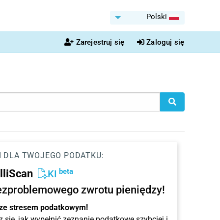
Polski
Zarejestruj się
Zaloguj się
I DLA TWOJEGO PODATKU:
beta
elliScan
KI
ezproblemowego zwrotu pieniędzy!
 ze stresem podatkowym!
 się, jak wypełnić zeznanie podatkowe szybciej i