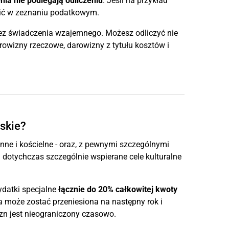
ia nie podlegają odliczeniu
. Jeśli na przykład
nić w zeznaniu podatkowym.
ez świadczenia wzajemnego. Możesz odliczyć nie
rowizny rzeczowe, darowizny z tytułu kosztów i
wskie?
ne i kościelne - oraz, z pewnymi szczególnymi
 dotychczas szczególnie wspierane cele kulturalne
ydatki specjalne
łącznie do 20% całkowitej kwoty
może zostać przeniesiona na następny rok i
n jest nieograniczony czasowo.