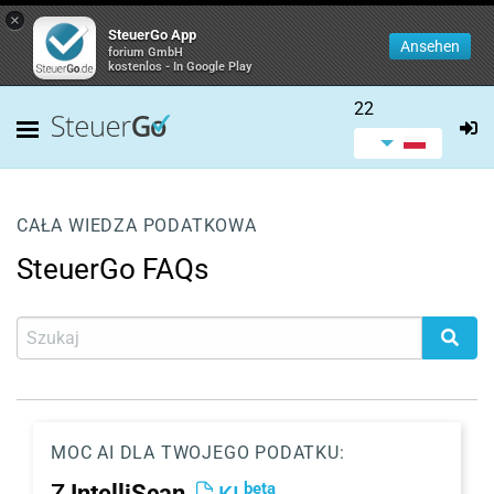
×
SteuerGo App
Ansehen
forium GmbH
kostenlos - In Google Play
22
CAŁA WIEDZA PODATKOWA
SteuerGo FAQs
MOC AI DLA TWOJEGO PODATKU:
beta
Z
IntelliScan