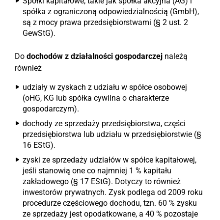
Spółki kapitałowe, takie jak spółka akcyjna (AG) i
spółka z ograniczoną odpowiedzialnością (GmbH),
są z mocy prawa przedsiębiorstwami (§ 2 ust. 2
GewStG).
Do
dochodów z działalności gospodarczej
należą
również
udziały w zyskach z udziału w spółce osobowej
(oHG, KG lub spółka cywilna o charakterze
gospodarczym).
dochody ze sprzedaży przedsiębiorstwa, części
przedsiębiorstwa lub udziału w przedsiębiorstwie (§
16 EStG).
zyski ze sprzedaży udziałów w spółce kapitałowej,
jeśli stanowią one co najmniej 1 % kapitału
zakładowego (§ 17 EStG). Dotyczy to również
inwestorów prywatnych. Zysk podlega od 2009 roku
procedurze częściowego dochodu, tzn. 60 % zysku
ze sprzedaży jest opodatkowane, a 40 % pozostaje