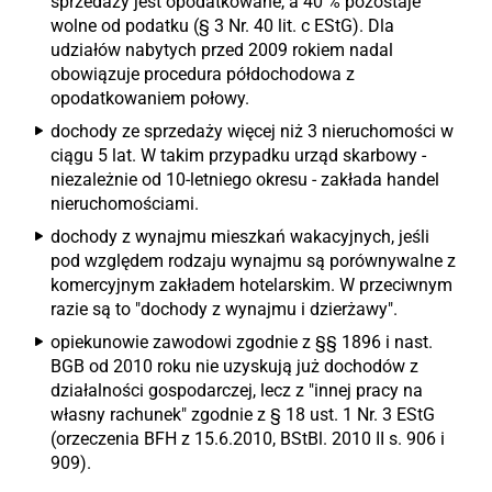
sprzedaży jest opodatkowane, a 40 % pozostaje
wolne od podatku (§ 3 Nr. 40 lit. c EStG). Dla
udziałów nabytych przed 2009 rokiem nadal
obowiązuje procedura półdochodowa z
opodatkowaniem połowy.
dochody ze sprzedaży więcej niż 3 nieruchomości w
ciągu 5 lat. W takim przypadku urząd skarbowy -
niezależnie od 10-letniego okresu - zakłada handel
nieruchomościami.
dochody z wynajmu mieszkań wakacyjnych, jeśli
pod względem rodzaju wynajmu są porównywalne z
komercyjnym zakładem hotelarskim. W przeciwnym
razie są to "dochody z wynajmu i dzierżawy".
opiekunowie zawodowi zgodnie z §§ 1896 i nast.
BGB od 2010 roku nie uzyskują już dochodów z
działalności gospodarczej, lecz z "innej pracy na
własny rachunek" zgodnie z § 18 ust. 1 Nr. 3 EStG
(orzeczenia BFH z 15.6.2010, BStBl. 2010 II s. 906 i
909).