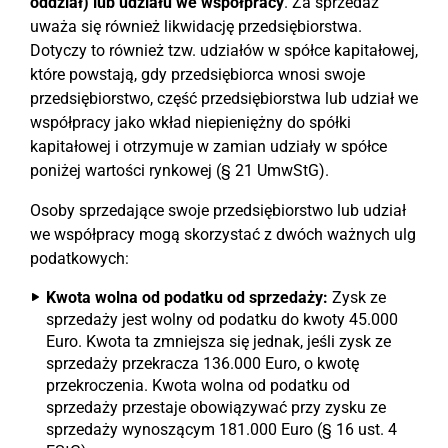
oddział) lub udziału we współpracy
. Za sprzedaż
uważa się również likwidację przedsiębiorstwa.
Dotyczy to również tzw. udziałów w spółce kapitałowej,
które powstają, gdy przedsiębiorca wnosi swoje
przedsiębiorstwo, część przedsiębiorstwa lub udział we
współpracy jako wkład niepieniężny do spółki
kapitałowej i otrzymuje w zamian udziały w spółce
poniżej wartości rynkowej (§ 21 UmwStG).
Osoby sprzedające swoje przedsiębiorstwo lub udział
we współpracy mogą skorzystać z dwóch ważnych ulg
podatkowych:
Kwota wolna od podatku od sprzedaży:
Zysk ze
sprzedaży jest wolny od podatku do kwoty 45.000
Euro. Kwota ta zmniejsza się jednak, jeśli zysk ze
sprzedaży przekracza 136.000 Euro, o kwotę
przekroczenia. Kwota wolna od podatku od
sprzedaży przestaje obowiązywać przy zysku ze
sprzedaży wynoszącym 181.000 Euro (§ 16 ust. 4