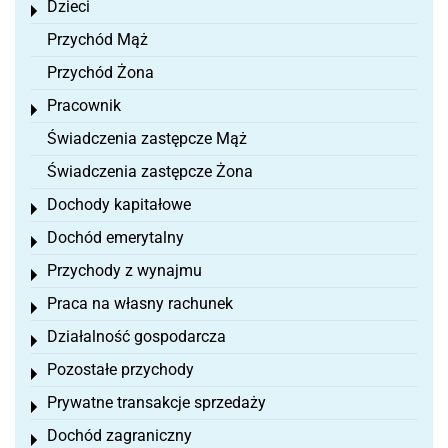
Dzieci
Toggle menu
Przychód Mąż
Przychód Żona
Pracownik
Toggle menu
Świadczenia zastępcze Mąż
Świadczenia zastępcze Żona
Dochody kapitałowe
Toggle menu
Dochód emerytalny
Toggle menu
Przychody z wynajmu
Toggle menu
Praca na własny rachunek
Toggle menu
Działalność gospodarcza
Toggle menu
Pozostałe przychody
Toggle menu
Prywatne transakcje sprzedaży
Toggle menu
Dochód zagraniczny
Toggle menu