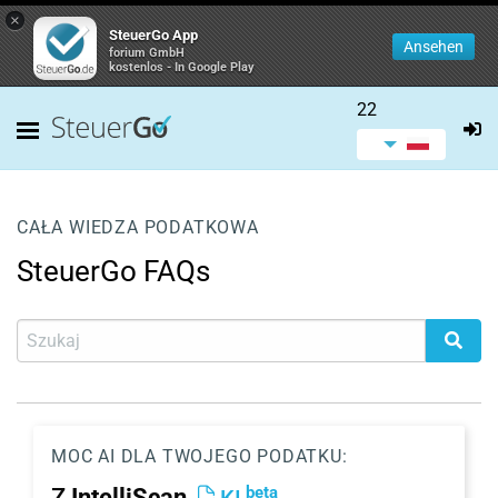
×
SteuerGo App
Ansehen
forium GmbH
kostenlos - In Google Play
22
CAŁA WIEDZA PODATKOWA
SteuerGo FAQs
MOC AI DLA TWOJEGO PODATKU:
beta
Z
IntelliScan