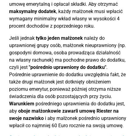
umowę emerytalną i opłacał składki. Aby otrzymać
maksymalny dodatek
, każdy małżonek musi wpłacić
wymagany minimalny wkład własny w wysokości 4
procent dochodów z poprzedniego roku.
Jeśli jednak
tylko jeden małżonek
należy do
uprawnionej grupy osób, małżonek nieuprawniony (np.
gospodyni domowa, osoba prowadząca działalność
na własny rachunek) ma pochodne prawo do dodatku,
czyli jest
"pośrednio uprawniony do dodatku"
.
Pośrednie uprawnienie do dodatku uwzględnia fakt, że
także drugi małżonek jest dotknięty obniżeniem
poziomu emerytur, ponieważ później otrzyma niższe
świadczenia dla osób pozostających przy życiu.
Warunkiem
pośredniego uprawnienia do dodatku jest,
aby
oboje małżonkowie zawarli umowę Riester na
swoje nazwisko
i aby małżonek pośrednio uprawniony
wpłacił co najmniej 60 Euro rocznie na swoją umowę.