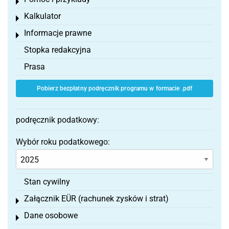
Toggle menu
Kalkulator
Toggle menu
Informacje prawne
Toggle menu
Stopka redakcyjna
Prasa
Pobierz bezpłatny podręcznik programu w formacie .pdf
podręcznik podatkowy:
Wybór roku podatkowego:
Stan cywilny
Załącznik EÜR (rachunek zysków i strat)
Toggle menu
Dane osobowe
Toggle menu