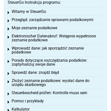
SteuerGo Instrukcja programu:
Witamy w SteuerGo
Toggle menu
Przegląd: zarządzanie sprawami podatkowymi
Toggle menu
Moje zeznanie podatkowe
Toggle menu
Elektronischer Datenabruf: Wstępnie wypełnione
Toggle menu
zeznanie podatkowe
Wprowadź dane: jak sporządzić zeznanie
Toggle menu
podatkowe
Porady dotyczące oszczędzania podatków:
Toggle menu
zoptymalizuj swoje dane
Sprawdź dane: znajdź błąd
Toggle menu
Złożyć zeznanie podatkowe: wysłać dane do
Toggle menu
urzędu skarbowego
Steuerbescheid prüfen: Kontrolle muss sein
Toggle menu
Pomoc i przykłady
Toggle menu
Kalkulator
Toggle menu