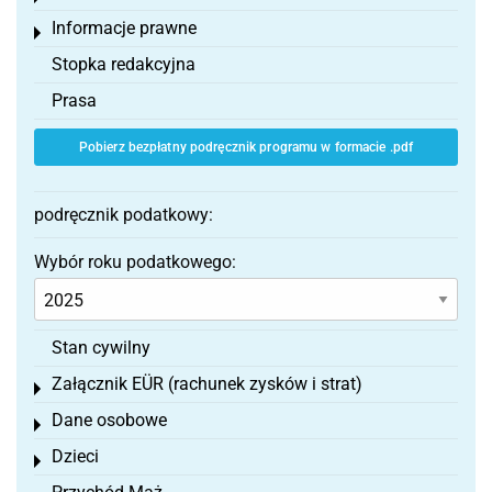
Informacje prawne
Toggle menu
Stopka redakcyjna
Prasa
Pobierz bezpłatny podręcznik programu w formacie .pdf
podręcznik podatkowy:
Wybór roku podatkowego:
Stan cywilny
Załącznik EÜR (rachunek zysków i strat)
Toggle menu
Dane osobowe
Toggle menu
Dzieci
Toggle menu