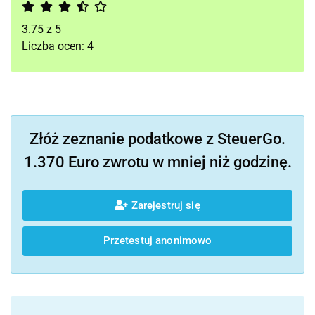
3.75
z
5
Liczba ocen:
4
Złóż zeznanie podatkowe z SteuerGo.
1.370 Euro zwrotu w mniej niż godzinę.
Zarejestruj się
Przetestuj anonimowo