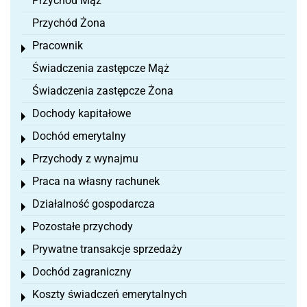
Przychód Mąż
Przychód Żona
Pracownik
Toggle menu
Świadczenia zastępcze Mąż
Świadczenia zastępcze Żona
Dochody kapitałowe
Toggle menu
Dochód emerytalny
Toggle menu
Przychody z wynajmu
Toggle menu
Praca na własny rachunek
Toggle menu
Działalność gospodarcza
Toggle menu
Pozostałe przychody
Toggle menu
Prywatne transakcje sprzedaży
Toggle menu
Dochód zagraniczny
Toggle menu
Koszty świadczeń emerytalnych
Toggle menu