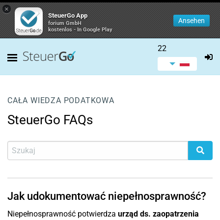
×
SteuerGo App
Ansehen
forium GmbH
kostenlos - In Google Play
22
CAŁA WIEDZA PODATKOWA
SteuerGo FAQs
Jak udokumentować niepełnosprawność?
Niepełnosprawność potwierdza
urząd ds. zaopatrzenia