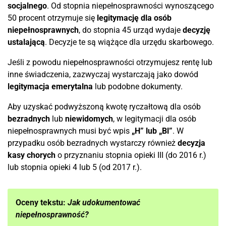
socjalnego
. Od stopnia niepełnosprawności wynoszącego
50 procent otrzymuje się
legitymację dla osób
niepełnosprawnych
, do stopnia 45 urząd wydaje
decyzję
ustalającą
. Decyzje te są wiążące dla urzędu skarbowego.
Jeśli z powodu niepełnosprawności otrzymujesz rentę lub
inne świadczenia, zazwyczaj wystarczają jako dowód
legitymacja emerytalna
lub podobne dokumenty.
Aby uzyskać podwyższoną kwotę ryczałtową dla osób
bezradnych
lub
niewidomych
, w legitymacji dla osób
niepełnosprawnych musi być wpis
„H” lub „Bl”
. W
przypadku osób bezradnych wystarczy również
decyzja
kasy chorych
o przyznaniu stopnia opieki III (do 2016 r.)
lub stopnia opieki 4 lub 5 (od 2017 r.).
Oceny tekstu:
Jak udokumentować
niepełnosprawność?