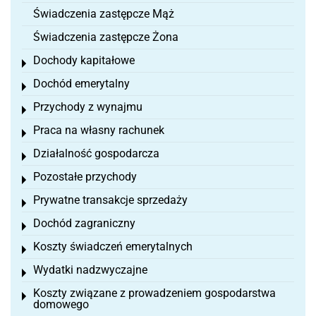
Świadczenia zastępcze Mąż
Świadczenia zastępcze Żona
Dochody kapitałowe
Toggle menu
Dochód emerytalny
Toggle menu
Przychody z wynajmu
Toggle menu
Praca na własny rachunek
Toggle menu
Działalność gospodarcza
Toggle menu
Pozostałe przychody
Toggle menu
Prywatne transakcje sprzedaży
Toggle menu
Dochód zagraniczny
Toggle menu
Koszty świadczeń emerytalnych
Toggle menu
Wydatki nadzwyczajne
Toggle menu
Koszty związane z prowadzeniem gospodarstwa
Toggle menu
domowego