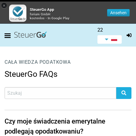
×
SteuerGo App
Ansehen
forium GmbH
kostenlos - In Google Play
22
CAŁA WIEDZA PODATKOWA
SteuerGo FAQs
Czy moje świadczenia emerytalne
podlegają opodatkowaniu?