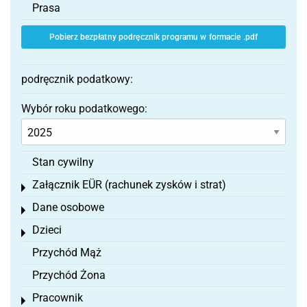
Prasa
Pobierz bezpłatny podręcznik programu w formacie .pdf
podręcznik podatkowy:
Wybór roku podatkowego:
Stan cywilny
Załącznik EÜR (rachunek zysków i strat)
Toggle menu
Dane osobowe
Toggle menu
Dzieci
Toggle menu
Przychód Mąż
Przychód Żona
Pracownik
Toggle menu