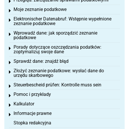
Toggle menu
Moje zeznanie podatkowe
Toggle menu
Elektronischer Datenabruf: Wstępnie wypełnione
Toggle menu
zeznanie podatkowe
Wprowadź dane: jak sporządzić zeznanie
Toggle menu
podatkowe
Porady dotyczące oszczędzania podatków:
Toggle menu
zoptymalizuj swoje dane
Sprawdź dane: znajdź błąd
Toggle menu
Złożyć zeznanie podatkowe: wysłać dane do
Toggle menu
urzędu skarbowego
Steuerbescheid prüfen: Kontrolle muss sein
Toggle menu
Pomoc i przykłady
Toggle menu
Kalkulator
Toggle menu
Informacje prawne
Toggle menu
Stopka redakcyjna