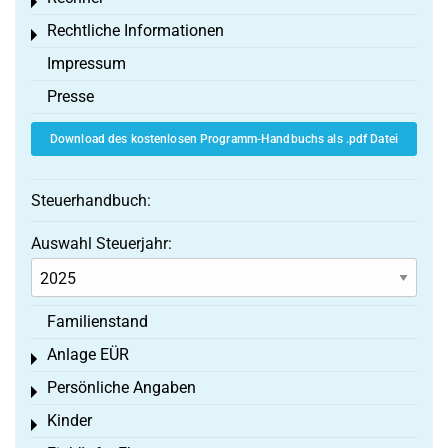
Toggle menu
Rechtliche Informationen
Toggle menu
Impressum
Presse
Download des kostenlosen Programm-Handbuchs als .pdf Datei
Steuerhandbuch:
Auswahl Steuerjahr:
Familienstand
Anlage EÜR
Toggle menu
Persönliche Angaben
Toggle menu
Kinder
Toggle menu