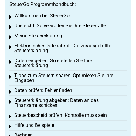
SteuerGo Programmhandbuch:
Willkommen bei SteuerGo
Toggle menu
Übersicht: So verwalten Sie Ihre Steuerfälle
Toggle menu
Meine Steuererklärung
Toggle menu
Elektronischer Datenabruf: Die vorausgefüllte
Toggle menu
Steuererklärung
Daten eingeben: So erstellen Sie Ihre
Toggle menu
Steuererklärung
Tipps zum Steuern sparen: Optimieren Sie Ihre
Toggle menu
Eingaben
Daten prüfen: Fehler finden
Toggle menu
Steuererklärung abgeben: Daten an das
Toggle menu
Finanzamt schicken
Steuerbescheid prüfen: Kontrolle muss sein
Toggle menu
Hilfe und Beispiele
Toggle menu
Rechner