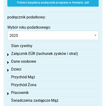
Pobierz bezpłatny podręcznik programu w formacie .pdf
podręcznik podatkowy:
Wybór roku podatkowego:
Stan cywilny
Załącznik EÜR (rachunek zysków i strat)
Toggle menu
Dane osobowe
Toggle menu
Dzieci
Toggle menu
Przychód Mąż
Przychód Żona
Pracownik
Toggle menu
Świadczenia zastępcze Mąż