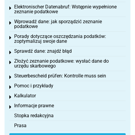
Elektronischer Datenabruf: Wstępnie wypełnione
Toggle menu
zeznanie podatkowe
Wprowadź dane: jak sporządzić zeznanie
Toggle menu
podatkowe
Porady dotyczące oszczędzania podatków:
Toggle menu
zoptymalizuj swoje dane
Sprawdź dane: znajdź błąd
Toggle menu
Złożyć zeznanie podatkowe: wysłać dane do
Toggle menu
urzędu skarbowego
Steuerbescheid prüfen: Kontrolle muss sein
Toggle menu
Pomoc i przykłady
Toggle menu
Kalkulator
Toggle menu
Informacje prawne
Toggle menu
Stopka redakcyjna
Prasa