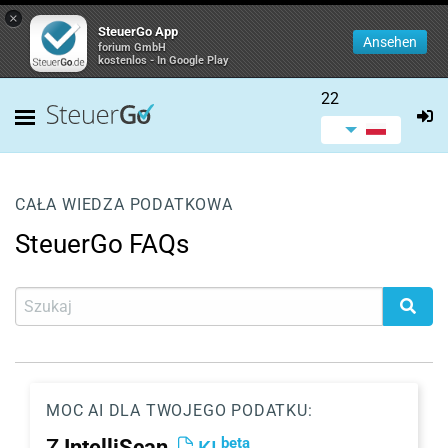
×
SteuerGo App
Ansehen
forium GmbH
kostenlos - In Google Play
22
CAŁA WIEDZA PODATKOWA
SteuerGo FAQs
MOC AI DLA TWOJEGO PODATKU:
beta
Z
IntelliScan