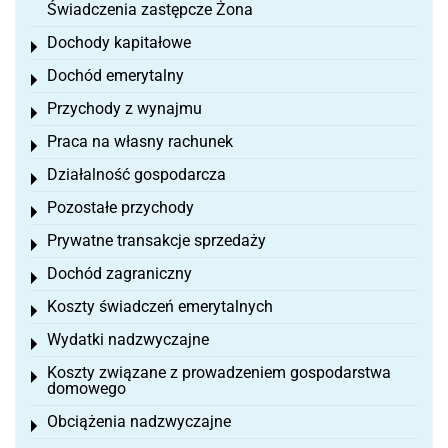
Świadczenia zastępcze Żona
Dochody kapitałowe
Toggle menu
Dochód emerytalny
Toggle menu
Przychody z wynajmu
Toggle menu
Praca na własny rachunek
Toggle menu
Działalność gospodarcza
Toggle menu
Pozostałe przychody
Toggle menu
Prywatne transakcje sprzedaży
Toggle menu
Dochód zagraniczny
Toggle menu
Koszty świadczeń emerytalnych
Toggle menu
Wydatki nadzwyczajne
Toggle menu
Koszty związane z prowadzeniem gospodarstwa
Toggle menu
domowego
Obciążenia nadzwyczajne
Toggle menu