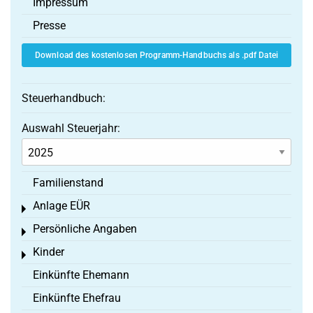
Impressum
Presse
Download des kostenlosen Programm-Handbuchs als .pdf Datei
Steuerhandbuch:
Auswahl Steuerjahr:
Familienstand
Anlage EÜR
Toggle menu
Persönliche Angaben
Toggle menu
Kinder
Toggle menu
Einkünfte Ehemann
Einkünfte Ehefrau