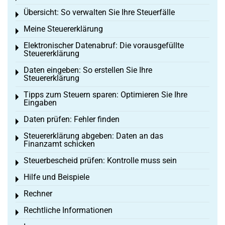
Übersicht: So verwalten Sie Ihre Steuerfälle
Toggle menu
Meine Steuererklärung
Toggle menu
Elektronischer Datenabruf: Die vorausgefüllte
Toggle menu
Steuererklärung
Daten eingeben: So erstellen Sie Ihre
Toggle menu
Steuererklärung
Tipps zum Steuern sparen: Optimieren Sie Ihre
Toggle menu
Eingaben
Daten prüfen: Fehler finden
Toggle menu
Steuererklärung abgeben: Daten an das
Toggle menu
Finanzamt schicken
Steuerbescheid prüfen: Kontrolle muss sein
Toggle menu
Hilfe und Beispiele
Toggle menu
Rechner
Toggle menu
Rechtliche Informationen
Toggle menu