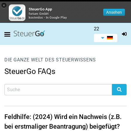
×
SteuerGo App
Ansehen
forium GmbH
kostenlos - In Google Play
22
DIE GANZE WELT DES STEUERWISSENS
SteuerGo FAQs
Feldhilfe: (2024) Wird ein Nachweis (z.B.
bei erstmaliger Beantragung) beigefügt?