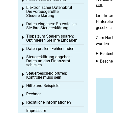
Toggle menu
soll.
Elektronischer Datenabruf:
Toggle menu
Die vorausgefüllte
Steuererklärung
Ein Hinte
Hinterbli
Daten eingeben: So erstellen
Toggle menu
gesetzlic
Sie Ihre Steuererklärung
Tipps zum Steuern sparen:
Toggle menu
Zum Nachw
Optimieren Sie Ihre Eingaben
wurden:
Daten prüfen: Fehler finden
Toggle menu
Renten
Steuererklärung abgeben:
Toggle menu
Daten an das Finanzamt
Besche
schicken
Steuerbescheid prüfen:
Toggle menu
Kontrolle muss sein
Hilfe und Beispiele
Toggle menu
Rechner
Toggle menu
Rechtliche Informationen
Toggle menu
Impressum