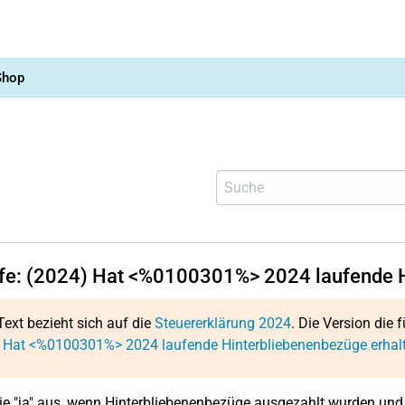
Shop
lfe: (2024) Hat <%0100301%> 2024 laufende 
Text bezieht sich auf die
Steuererklärung 2024
. Die Version die f
: Hat <%0100301%> 2024 laufende Hinterbliebenenbezüge erhal
e "ja" aus, wenn Hinterbliebenenbezüge ausgezahlt wurden und