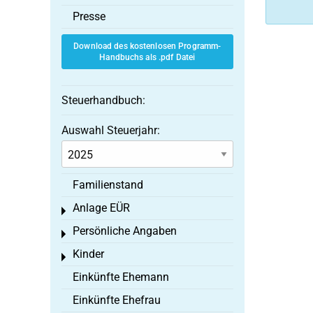
Presse
Download des kostenlosen Programm-
Handbuchs als .pdf Datei
Steuerhandbuch:
Auswahl Steuerjahr:
Familienstand
Anlage EÜR
Toggle menu
Persönliche Angaben
Toggle menu
Kinder
Toggle menu
Einkünfte Ehemann
Einkünfte Ehefrau