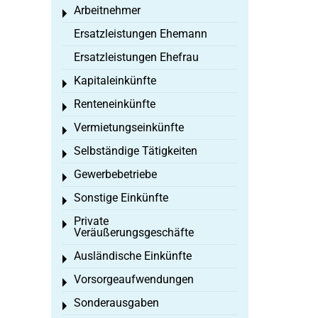
Arbeitnehmer
Toggle menu
Ersatzleistungen Ehemann
Ersatzleistungen Ehefrau
Kapitaleinkünfte
Toggle menu
Renteneinkünfte
Toggle menu
Vermietungseinkünfte
Toggle menu
Selbständige Tätigkeiten
Toggle menu
Gewerbebetriebe
Toggle menu
Sonstige Einkünfte
Toggle menu
Private
Toggle menu
Veräußerungsgeschäfte
Ausländische Einkünfte
Toggle menu
Vorsorgeaufwendungen
Toggle menu
Sonderausgaben
Toggle menu