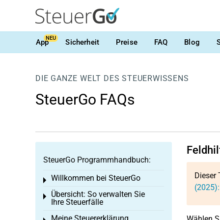
NEU
App
Sicherheit
Preise
FAQ
Blog
DIE GANZE WELT DES STEUERWISSENS
SteuerGo FAQs
Feldhi
SteuerGo Programmhandbuch:
Dieser 
Willkommen bei SteuerGo
Toggle menu
(2025)
Übersicht: So verwalten Sie
Toggle menu
Ihre Steuerfälle
Meine Steuererklärung
Wählen Si