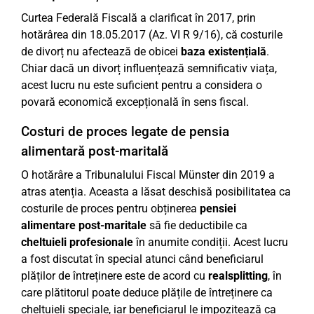
Curtea Federală Fiscală a clarificat în 2017, prin
hotărârea din 18.05.2017 (Az. VI R 9/16), că costurile
de divorț nu afectează de obicei
baza existențială
.
Chiar dacă un divorț influențează semnificativ viața,
acest lucru nu este suficient pentru a considera o
povară economică excepțională în sens fiscal.
Costuri de proces legate de pensia
alimentară post-maritală
O hotărâre a Tribunalului Fiscal Münster din 2019 a
atras atenția. Aceasta a lăsat deschisă posibilitatea ca
costurile de proces pentru obținerea
pensiei
alimentare post-maritale
să fie deductibile ca
cheltuieli profesionale
în anumite condiții. Acest lucru
a fost discutat în special atunci când beneficiarul
plăților de întreținere este de acord cu
realsplitting
, în
care plătitorul poate deduce plățile de întreținere ca
cheltuieli speciale, iar beneficiarul le impozitează ca