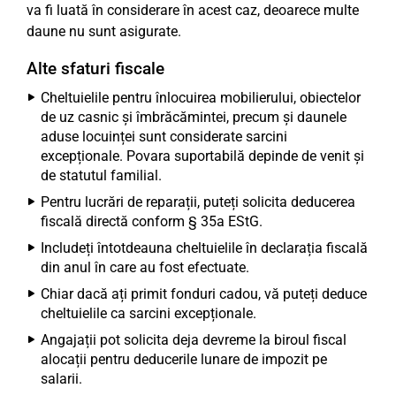
va fi luată în considerare în acest caz, deoarece multe
daune nu sunt asigurate.
Alte sfaturi fiscale
Cheltuielile pentru înlocuirea mobilierului, obiectelor
de uz casnic și îmbrăcămintei, precum și daunele
aduse locuinței sunt considerate sarcini
excepționale. Povara suportabilă depinde de venit și
de statutul familial.
Pentru lucrări de reparații, puteți solicita deducerea
fiscală directă conform § 35a EStG.
Includeți întotdeauna cheltuielile în declarația fiscală
din anul în care au fost efectuate.
Chiar dacă ați primit fonduri cadou, vă puteți deduce
cheltuielile ca sarcini excepționale.
Angajații pot solicita deja devreme la biroul fiscal
alocații pentru deducerile lunare de impozit pe
salarii.