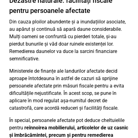
Dezastre naturale: facilități fiscale
pentru persoanele afectate
Din cauza ploilor abundente și a inundațiilor asociate,
au apărut și continuă să apară daune considerabile.
Mulți oameni se confruntă cu pierderi totale, și-au
pierdut bunurile și văd doar ruinele existenței lor.
Remedierea daunelor va duce la sarcini financiare
semnificative.
Ministerele de finanțe ale landurilor afectate decid
aproape întotdeauna în astfel de cazuri să sprijine
persoanele afectate prin măsuri fiscale pentru a evita
dificultățile nejustificate. În acest scop, se pune în
aplicare în mod regulat așa-numitul decret de
catastrofă, care acordă reduceri și facilități fiscale.
În special, persoanele afectate pot deduce cheltuielile
pentru
reînnoirea mobilierului, articolelor de uz casnic
și îmbrăcămintei, precum și pentru remedierea