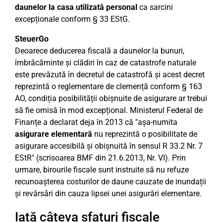
daunelor la casa utilizată personal
ca sarcini
excepționale conform § 33 EStG.
SteuerGo
Deoarece deducerea fiscală a daunelor la bunuri,
îmbrăcăminte și clădiri în caz de catastrofe naturale
este prevăzută în decretul de catastrofă și acest decret
reprezintă o reglementare de clemență conform § 163
AO, condiția posibilității obișnuite de asigurare ar trebui
să fie omisă în mod excepțional. Ministerul Federal de
Finanțe a declarat deja în 2013 că "așa-numita
asigurare elementară
nu reprezintă o posibilitate de
asigurare accesibilă și obișnuită în sensul R 33.2 Nr. 7
EStR" (scrisoarea BMF din 21.6.2013, Nr. VI). Prin
urmare, birourile fiscale sunt instruite să nu refuze
recunoașterea costurilor de daune cauzate de inundații
și revărsări din cauza lipsei unei asigurări elementare.
Iată câteva sfaturi fiscale