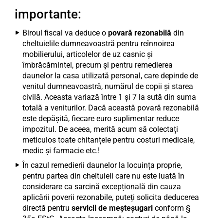
importante:
Biroul fiscal va deduce o
povară rezonabilă
din
cheltuielile dumneavoastră pentru reînnoirea
mobilierului, articolelor de uz casnic și
îmbrăcămintei, precum și pentru remedierea
daunelor la casa utilizată personal, care depinde de
venitul dumneavoastră, numărul de copii și starea
civilă. Aceasta variază între 1 și 7 la sută din suma
totală a veniturilor. Dacă această povară rezonabilă
este depășită, fiecare euro suplimentar reduce
impozitul. De aceea, merită acum să colectați
meticulos toate chitanțele pentru costuri medicale,
medic și farmacie etc.!
În cazul remedierii daunelor la locuința proprie,
pentru partea din cheltuieli care nu este luată în
considerare ca sarcină excepțională din cauza
aplicării poverii rezonabile, puteți solicita deducerea
directă pentru
servicii de meșteșugari
conform §