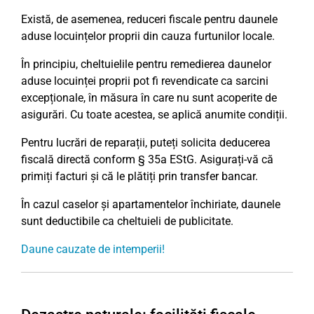
Există, de asemenea, reduceri fiscale pentru daunele
aduse locuințelor proprii din cauza furtunilor locale.
În principiu, cheltuielile pentru remedierea daunelor
aduse locuinței proprii pot fi revendicate ca sarcini
excepționale, în măsura în care nu sunt acoperite de
asigurări. Cu toate acestea, se aplică anumite condiții.
Pentru lucrări de reparații, puteți solicita deducerea
fiscală directă conform § 35a EStG. Asigurați-vă că
primiți facturi și că le plătiți prin transfer bancar.
În cazul caselor și apartamentelor închiriate, daunele
sunt deductibile ca cheltuieli de publicitate.
Daune cauzate de intemperii!