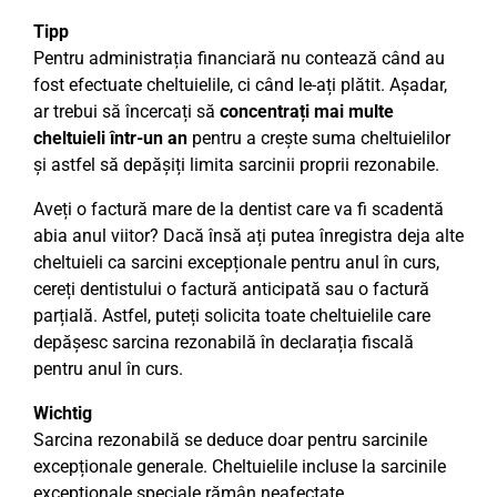
Tipp
Pentru administrația financiară nu contează când au
fost efectuate cheltuielile, ci când le-ați plătit. Așadar,
ar trebui să încercați să
concentrați mai multe
cheltuieli într-un an
pentru a crește suma cheltuielilor
și astfel să depășiți limita sarcinii proprii rezonabile.
Aveți o factură mare de la dentist care va fi scadentă
abia anul viitor? Dacă însă ați putea înregistra deja alte
cheltuieli ca sarcini excepționale pentru anul în curs,
cereți dentistului o factură anticipată sau o factură
parțială. Astfel, puteți solicita toate cheltuielile care
depășesc sarcina rezonabilă în declarația fiscală
pentru anul în curs.
Wichtig
Sarcina rezonabilă se deduce doar pentru sarcinile
excepționale generale. Cheltuielile incluse la sarcinile
excepționale speciale rămân neafectate.