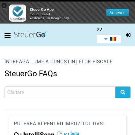
×
SteuerGo App
Ansehen
forium GmbH
kostenlos - In Google Play
22
ÎNTREAGA LUME A CUNOȘTINȚELOR FISCALE
SteuerGo FAQs
PUTEREA AI PENTRU IMPOZITUL DVS:
beta
Cu
IntelliScan