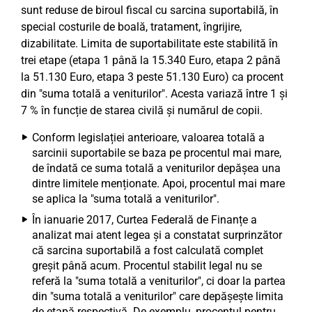
sunt reduse de biroul fiscal cu sarcina suportabilă, în
special costurile de boală, tratament, îngrijire,
dizabilitate. Limita de suportabilitate este stabilită în
trei etape (etapa 1 până la 15.340 Euro, etapa 2 până
la 51.130 Euro, etapa 3 peste 51.130 Euro) ca procent
din "suma totală a veniturilor". Acesta variază între 1 și
7 % în funcție de starea civilă și numărul de copii.
Conform legislației anterioare, valoarea totală a
sarcinii suportabile se baza pe procentul mai mare,
de îndată ce suma totală a veniturilor depășea una
dintre limitele menționate. Apoi, procentul mai mare
se aplica la "suma totală a veniturilor".
În ianuarie 2017, Curtea Federală de Finanțe a
analizat mai atent legea și a constatat surprinzător
că sarcina suportabilă a fost calculată complet
greșit până acum. Procentul stabilit legal nu se
referă la "suma totală a veniturilor", ci doar la partea
din "suma totală a veniturilor" care depășește limita
de etapă respectivă. De exemplu, procentul pentru