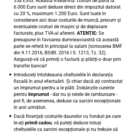
35a EStG. Aceasta înseamnă: costuri de până la
6.000 Euro sunt deduse direct din impozitul datorat
cu 20 %, maximum 1.200 Euro. Sunt luate în
considerare aici doar costurile de muncă, precum și
eventualele costuri de mașini și de deplasare
facturate, plus TVA-ul aferent.
ATENȚIE:
Se
presupune în favoarea dumneavoastră că această
parte se referă în principal la salarii (scrisoarea BMF
din 9.11.2016, BStBl. 2016 I S. 1213, Tz. 32).
Asigurați-vă că primiți o factură și plătiți-o doar prin
transfer bancar!
Introduceți întotdeauna cheltuielile în declarația
fiscală în anul efectuării. Și chiar dacă ați contractat
un împrumut pentru a le plăti. Dobânzile curente
pentru
împrumut
- dar nu și ratele de rambursare -
pot fi, de asemenea, deduse ca sarcini excepționale
în anii următori.
Dacă finanțați costurile daunelor cu fonduri pe care
le-ați
primit cadou
, vă puteți deduce totuși
cheltuielile ca sarcini excepționale și nu trebuie să