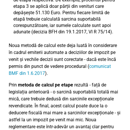
etapa 3 se aplică doar părții din venituri care
depășește 51.130 Euro. Pentru fiecare limită de
etapă trebuie calculată sarcina suportabilă
corespunzătoare, iar sumele calculate sunt apoi
adunate (decizia BFH din 19.1.2017, VI R 75/14).
Noua metodă de calcul este deja luată în considerare
în cadrul emiterii automate a deciziilor de impozit pe
venit și vechile decizii sunt corectate - dacă este încă
permis din punct de vedere procedural (
comunicat
BMF din 1.6.2017
).
Prin
metoda de calcul pe etape
rezultă - față de
legislația anterioară - o sarcină suportabilă totală mai
mică, care trebuie dedusă din sarcinile excepționale
revendicate. În final, acest calcul poate duce la o
deducere fiscală mai mare a sarcinilor excepționale - și
astfel la un impozit pe venit mai mic. Noua
reglementare este într-adevăr un avantaj clar pentru