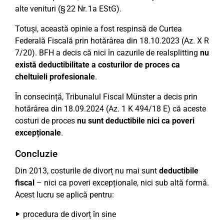
alte venituri (§ 22 Nr. 1a EStG).
Totuși, această opinie a fost respinsă de Curtea
Federală Fiscală prin hotărârea din 18.10.2023 (Az. X R
7/20). BFH a decis că nici în cazurile de realsplitting
nu
există deductibilitate a costurilor de proces ca
cheltuieli profesionale
.
În consecință, Tribunalul Fiscal Münster a decis prin
hotărârea din 18.09.2024 (Az. 1 K 494/18 E) că aceste
costuri de proces
nu sunt deductibile nici ca poveri
excepționale
.
Concluzie
Din 2013, costurile de divorț nu mai sunt
deductibile
fiscal
– nici ca poveri excepționale, nici sub altă formă.
Acest lucru se aplică pentru:
procedura de divorț în sine