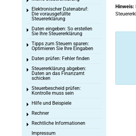
Toggle menu
Hinweis:
Elektronischer Datenabruf:
Toggle menu
Die vorausgefüllte
Steuererk
Steuererklärung
Daten eingeben: So erstellen
Toggle menu
Sie Ihre Steuererklärung
Tipps zum Steuern sparen:
Toggle menu
Optimieren Sie Ihre Eingaben
Daten prüfen: Fehler finden
Toggle menu
Steuererklärung abgeben:
Toggle menu
Daten an das Finanzamt
schicken
Steuerbescheid prüfen:
Toggle menu
Kontrolle muss sein
Hilfe und Beispiele
Toggle menu
Rechner
Toggle menu
Rechtliche Informationen
Toggle menu
Impressum