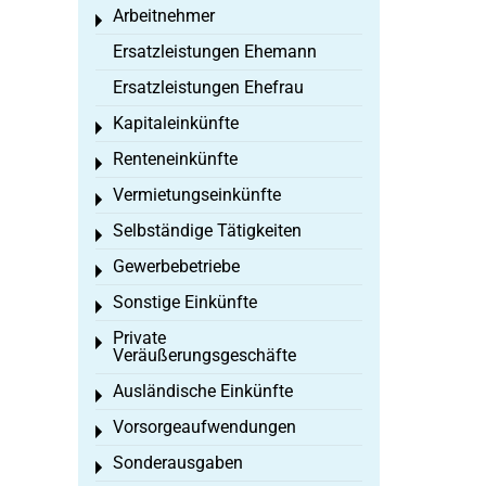
Arbeitnehmer
Toggle menu
Ersatzleistungen Ehemann
Ersatzleistungen Ehefrau
Kapitaleinkünfte
Toggle menu
Renteneinkünfte
Toggle menu
Vermietungseinkünfte
Toggle menu
Selbständige Tätigkeiten
Toggle menu
Gewerbebetriebe
Toggle menu
Sonstige Einkünfte
Toggle menu
Private
Toggle menu
Veräußerungsgeschäfte
Ausländische Einkünfte
Toggle menu
Vorsorgeaufwendungen
Toggle menu
Sonderausgaben
Toggle menu