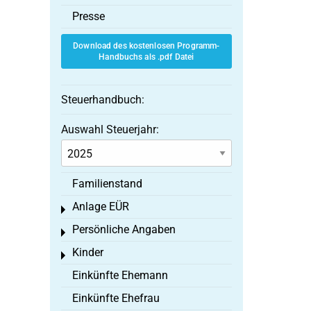
Presse
Download des kostenlosen Programm-
Handbuchs als .pdf Datei
Steuerhandbuch:
Auswahl Steuerjahr:
Familienstand
Anlage EÜR
Toggle menu
Persönliche Angaben
Toggle menu
Kinder
Toggle menu
Einkünfte Ehemann
Einkünfte Ehefrau