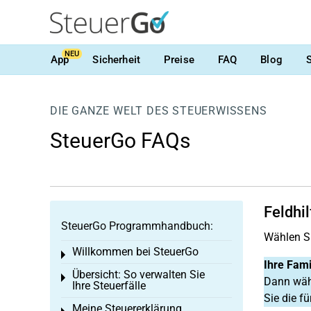
NEU
App
Sicherheit
Preise
FAQ
Blog
DIE GANZE WELT DES STEUERWISSENS
SteuerGo FAQs
Feldhil
SteuerGo Programmhandbuch:
Wählen Si
Willkommen bei SteuerGo
Toggle menu
Ihre Fami
Übersicht: So verwalten Sie
Toggle menu
Dann wähl
Ihre Steuerfälle
Sie die f
Meine Steuererklärung