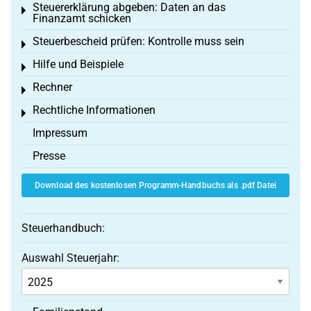
Steuererklärung abgeben: Daten an das
Toggle menu
Finanzamt schicken
Steuerbescheid prüfen: Kontrolle muss sein
Toggle menu
Hilfe und Beispiele
Toggle menu
Rechner
Toggle menu
Rechtliche Informationen
Toggle menu
Impressum
Presse
Download des kostenlosen Programm-Handbuchs als .pdf Datei
Steuerhandbuch:
Auswahl Steuerjahr: