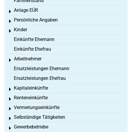
Familienstand
Anlage EÜR
Toggle menu
Persönliche Angaben
Toggle menu
Kinder
Toggle menu
Einkünfte Ehemann
Einkünfte Ehefrau
Arbeitnehmer
Toggle menu
Ersatzleistungen Ehemann
Ersatzleistungen Ehefrau
Kapitaleinkünfte
Toggle menu
Renteneinkünfte
Toggle menu
Vermietungseinkünfte
Toggle menu
Selbständige Tätigkeiten
Toggle menu
Gewerbebetriebe
Toggle menu