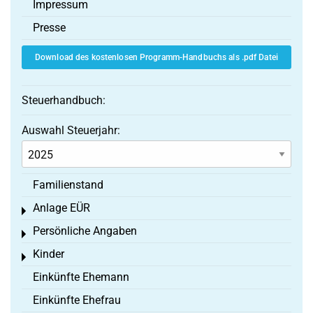
Impressum
Presse
Download des kostenlosen Programm-Handbuchs als .pdf Datei
Steuerhandbuch:
Auswahl Steuerjahr:
Familienstand
Anlage EÜR
Toggle menu
Persönliche Angaben
Toggle menu
Kinder
Toggle menu
Einkünfte Ehemann
Einkünfte Ehefrau