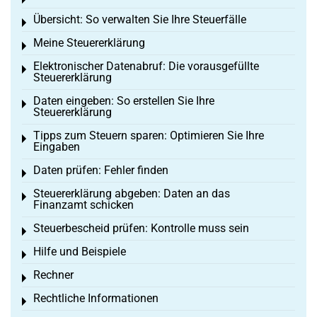
Toggle menu
Übersicht: So verwalten Sie Ihre Steuerfälle
Toggle menu
Meine Steuererklärung
Toggle menu
Elektronischer Datenabruf: Die vorausgefüllte
Toggle menu
Steuererklärung
Daten eingeben: So erstellen Sie Ihre
Toggle menu
Steuererklärung
Tipps zum Steuern sparen: Optimieren Sie Ihre
Toggle menu
Eingaben
Daten prüfen: Fehler finden
Toggle menu
Steuererklärung abgeben: Daten an das
Toggle menu
Finanzamt schicken
Steuerbescheid prüfen: Kontrolle muss sein
Toggle menu
Hilfe und Beispiele
Toggle menu
Rechner
Toggle menu
Rechtliche Informationen
Toggle menu