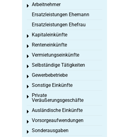
Arbeitnehmer
Toggle menu
Ersatzleistungen Ehemann
Ersatzleistungen Ehefrau
Kapitaleinkünfte
Toggle menu
Renteneinkünfte
Toggle menu
Vermietungseinkünfte
Toggle menu
Selbständige Tätigkeiten
Toggle menu
Gewerbebetriebe
Toggle menu
Sonstige Einkünfte
Toggle menu
Private
Toggle menu
Veräußerungsgeschäfte
Ausländische Einkünfte
Toggle menu
Vorsorgeaufwendungen
Toggle menu
Sonderausgaben
Toggle menu