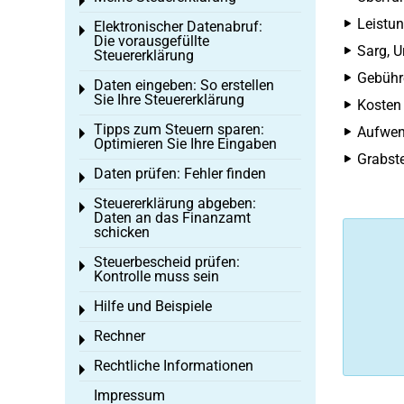
Toggle menu
Leistun
Elektronischer Datenabruf:
Toggle menu
Die vorausgefüllte
Sarg, U
Steuererklärung
Gebühr
Daten eingeben: So erstellen
Toggle menu
Sie Ihre Steuererklärung
Kosten
Tipps zum Steuern sparen:
Aufwend
Toggle menu
Optimieren Sie Ihre Eingaben
Grabste
Daten prüfen: Fehler finden
Toggle menu
Steuererklärung abgeben:
Toggle menu
Daten an das Finanzamt
schicken
Steuerbescheid prüfen:
Toggle menu
Kontrolle muss sein
Hilfe und Beispiele
Toggle menu
Rechner
Toggle menu
Rechtliche Informationen
Toggle menu
Impressum