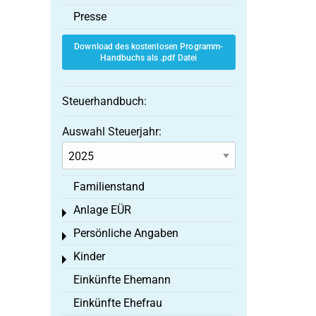
Presse
Download des kostenlosen Programm-
Handbuchs als .pdf Datei
Steuerhandbuch:
Auswahl Steuerjahr:
Familienstand
Anlage EÜR
Toggle menu
Persönliche Angaben
Toggle menu
Kinder
Toggle menu
Einkünfte Ehemann
Einkünfte Ehefrau