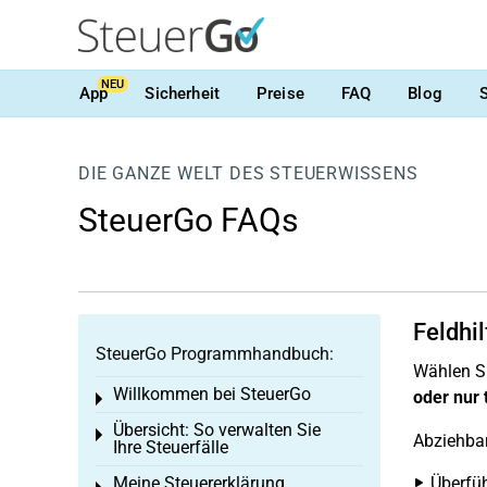
NEU
App
Sicherheit
Preise
FAQ
Blog
DIE GANZE WELT DES STEUERWISSENS
SteuerGo FAQs
Feldhi
SteuerGo Programmhandbuch:
Wählen Si
Willkommen bei SteuerGo
oder nur 
Toggle menu
Übersicht: So verwalten Sie
Toggle menu
Abziehbar 
Ihre Steuerfälle
Meine Steuererklärung
Überfü