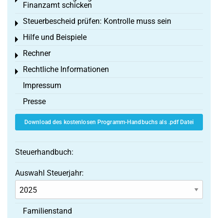
Toggle menu
Finanzamt schicken
Steuerbescheid prüfen: Kontrolle muss sein
Toggle menu
Hilfe und Beispiele
Toggle menu
Rechner
Toggle menu
Rechtliche Informationen
Toggle menu
Impressum
Presse
Download des kostenlosen Programm-Handbuchs als .pdf Datei
Steuerhandbuch:
Auswahl Steuerjahr:
Familienstand