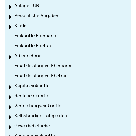
Anlage EÜR
Toggle menu
Persönliche Angaben
Toggle menu
Kinder
Toggle menu
Einkünfte Ehemann
Einkünfte Ehefrau
Arbeitnehmer
Toggle menu
Ersatzleistungen Ehemann
Ersatzleistungen Ehefrau
Kapitaleinkünfte
Toggle menu
Renteneinkünfte
Toggle menu
Vermietungseinkünfte
Toggle menu
Selbständige Tätigkeiten
Toggle menu
Gewerbebetriebe
Toggle menu
Sonstige Einkünfte