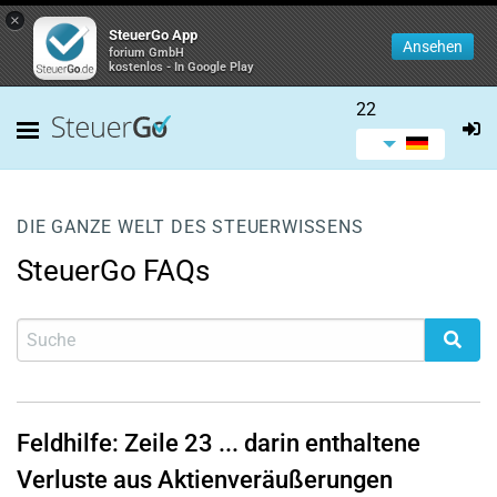
×
SteuerGo App
Ansehen
forium GmbH
kostenlos - In Google Play
22
DIE GANZE WELT DES STEUERWISSENS
SteuerGo FAQs
Feldhilfe:
Zeile 23
... darin enthaltene
Verluste aus Aktienveräußerungen