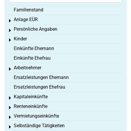
Familienstand
Anlage EÜR
Toggle menu
Persönliche Angaben
Toggle menu
Kinder
Toggle menu
Einkünfte Ehemann
Einkünfte Ehefrau
Arbeitnehmer
Toggle menu
Ersatzleistungen Ehemann
Ersatzleistungen Ehefrau
Kapitaleinkünfte
Toggle menu
Renteneinkünfte
Toggle menu
Vermietungseinkünfte
Toggle menu
Selbständige Tätigkeiten
Toggle menu