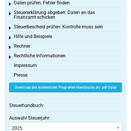
Daten prüfen: Fehler finden
Toggle menu
Steuererklärung abgeben: Daten an das
Toggle menu
Finanzamt schicken
Steuerbescheid prüfen: Kontrolle muss sein
Toggle menu
Hilfe und Beispiele
Toggle menu
Rechner
Toggle menu
Rechtliche Informationen
Toggle menu
Impressum
Presse
Download des kostenlosen Programm-Handbuchs als .pdf Datei
Steuerhandbuch:
Auswahl Steuerjahr: