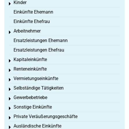
Kinder
Toggle menu
Einkünfte Ehemann
Einkünfte Ehefrau
Arbeitnehmer
Toggle menu
Ersatzleistungen Ehemann
Ersatzleistungen Ehefrau
Kapitaleinkünfte
Toggle menu
Renteneinkünfte
Toggle menu
Vermietungseinkünfte
Toggle menu
Selbständige Tätigkeiten
Toggle menu
Gewerbebetriebe
Toggle menu
Sonstige Einkünfte
Toggle menu
Private Veräußerungsgeschäfte
Toggle menu
Ausländische Einkünfte
Toggle menu