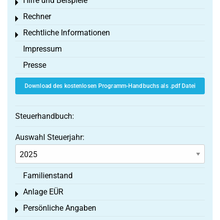
Hilfe und Beispiele
Toggle menu
Rechner
Toggle menu
Rechtliche Informationen
Toggle menu
Impressum
Presse
Download des kostenlosen Programm-Handbuchs als .pdf Datei
Steuerhandbuch:
Auswahl Steuerjahr:
Familienstand
Anlage EÜR
Toggle menu
Persönliche Angaben
Toggle menu