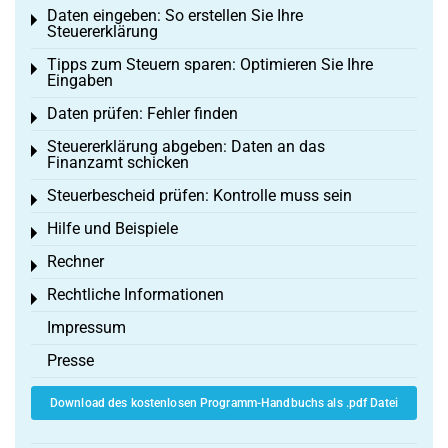
Daten eingeben: So erstellen Sie Ihre
Toggle menu
Steuererklärung
Tipps zum Steuern sparen: Optimieren Sie Ihre
Toggle menu
Eingaben
Daten prüfen: Fehler finden
Toggle menu
Steuererklärung abgeben: Daten an das
Toggle menu
Finanzamt schicken
Steuerbescheid prüfen: Kontrolle muss sein
Toggle menu
Hilfe und Beispiele
Toggle menu
Rechner
Toggle menu
Rechtliche Informationen
Toggle menu
Impressum
Presse
Download des kostenlosen Programm-Handbuchs als .pdf Datei