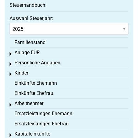
Steuerhandbuch:
Auswahl Steuerjahr:
Familienstand
Anlage EÜR
Toggle menu
Persönliche Angaben
Toggle menu
Kinder
Toggle menu
Einkünfte Ehemann
Einkünfte Ehefrau
Arbeitnehmer
Toggle menu
Ersatzleistungen Ehemann
Ersatzleistungen Ehefrau
Kapitaleinkünfte
Toggle menu