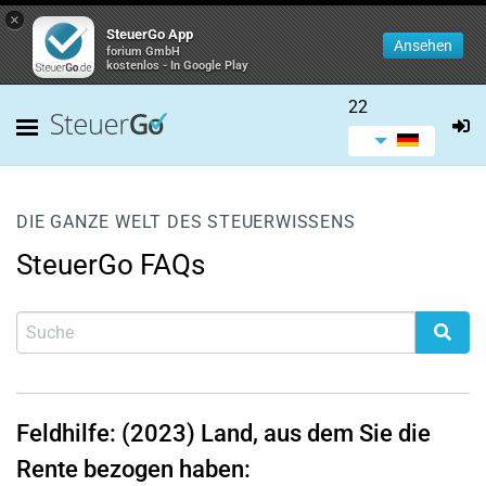
×
SteuerGo App
Ansehen
forium GmbH
kostenlos - In Google Play
22
DIE GANZE WELT DES STEUERWISSENS
SteuerGo FAQs
Feldhilfe: (2023) Land, aus dem Sie die
Rente bezogen haben: