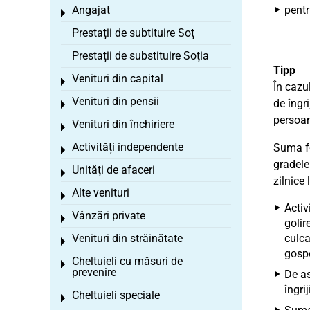
Angajat
pentr
Toggle menu
Prestații de subtituire Soț
Prestații de substituire Soția
Tipp
Venituri din capital
Toggle menu
În cazul
Venituri din pensii
de îngr
Toggle menu
persoan
Venituri din închiriere
Toggle menu
Activități independente
Suma for
Toggle menu
gradele 
Unități de afaceri
Toggle menu
zilnice 
Alte venituri
Toggle menu
Activ
Vânzări private
Toggle menu
golir
Venituri din străinătate
culca
Toggle menu
gospo
Cheltuieli cu măsuri de
Toggle menu
prevenire
De as
îngri
Cheltuieli speciale
Toggle menu