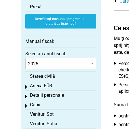
Care 
Presă
Descărcați manualul programului
gratuit ca fișier .pdf
Ce es
Mulți oa
Manual fiscal:
sprijin
este, d
Selectați anul fiscal:
Perso
chelt
Starea civilă
EStG)
Perso
Anexa EÜR
Toggle menu
aplic
Detalii personale
Toggle menu
Copii
Suma fo
Toggle menu
Venituri Soț
pentr
Venituri Soția
pentr