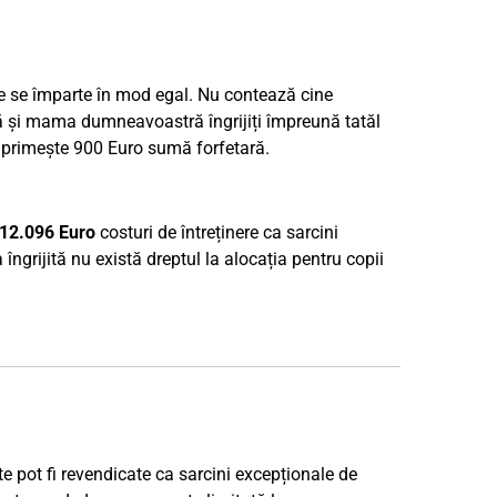
re se împarte în mod egal. Nu contează cine
 și mama dumneavoastră îngrijiți împreună tatăl
re primește 900 Euro sumă forfetară.
12.096 Euro
costuri de întreținere ca sarcini
ngrijită nu există dreptul la alocația pentru copii
ate pot fi revendicate ca sarcini excepționale de