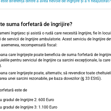
este diferența dintre a avea nevoie de îngrijire și a fi neajutorat?
te suma forfetară de îngrijire?
meni îngrijesc și asistă o rudă care necesită îngrijire, fie în locu
iți de servicii de îngrijire ambulatorie. Acest serviciu de îngriji
e asemenea, recompensată fiscal:
ana care îngrijește poate beneficia de suma forfetară de îngrijire
uielile pentru serviciul de îngrijire ca sarcini excepționale, la car
.
ana care îngrijește poate, alternativ, să revendice toate cheltuie
area unei sarcini rezonabile, pe baza dovezilor (§ 33 EStG).
rfetară este de
u gradul de îngrijire 2: 600 Euro
u gradul de îngrijire 3: 1.100 Euro