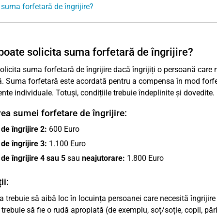
 suma forfetară de îngrijire?
poate solicita suma forfetară de îngrijire?
olicita suma forfetară de îngrijire dacă îngrijiți o persoană care 
ă. Suma forfetară este acordată pentru a compensa în mod forfetar
te individuale. Totuși, condițiile trebuie îndeplinite și dovedite.
ea sumei forfetare de îngrijire:
de îngrijire 2:
600 Euro
de îngrijire 3:
1.100 Euro
de îngrijire 4 sau 5
sau
neajutorare:
1.800 Euro
ii:
rea trebuie să aibă loc în locuința persoanei care necesită îngriji
e trebuie să fie o rudă apropiată (de exemplu, soț/soție, copil, păr