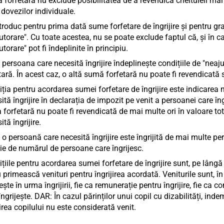
forfetară nu exclude posibilitatea de a revendica cheltuieli ma
dovezilor individuale.
troduc pentru prima dată sume forfetare de îngrijire și pentru gradel
utorare". Cu toate acestea, nu se poate exclude faptul că, și în caz
utorare" pot fi îndeplinite în principiu.
persoana care necesită îngrijire îndeplinește condițiile de "neaj
tară. În acest caz, o altă sumă forfetară nu poate fi revendicată 
ția pentru acordarea sumei forfetare de îngrijire este indicarea 
ită îngrijire în declarația de impozit pe venit a persoanei care în
forfetară nu poate fi revendicată de mai multe ori în valoare tot
ită îngrijire.
o persoană care necesită îngrijire este îngrijită de mai multe per
ie de numărul de persoane care îngrijesc.
țiile pentru acordarea sumei forfetare de îngrijire sunt, pe lângă 
 primească venituri pentru îngrijirea acordată. Veniturile sunt, î
jește în urma îngrijirii, fie ca remunerație pentru îngrijire, fie ca
îngrijește. DAR: În cazul părinților unui copil cu dizabilități, inde
jirea copilului nu este considerată venit.