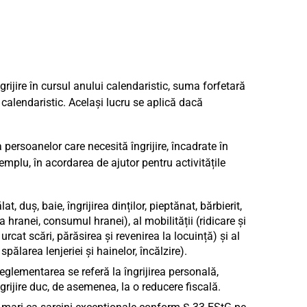
ngrijire în cursul anului calendaristic, suma forfetară
l calendaristic. Același lucru se aplică dacă
a persoanelor care necesită îngrijire, încadrate în
xemplu, în acordarea de ajutor pentru activitățile
, duș, baie, îngrijirea dinților, pieptănat, bărbierit,
a hranei, consumul hranei), al mobilității (ridicare și
rcat scări, părăsirea și revenirea la locuință) și al
ălarea lenjeriei și hainelor, încălzire).
eglementarea se referă la îngrijirea personală,
grijire duc, de asemenea, la o reducere fiscală.