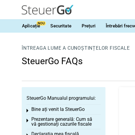
NOU
Aplicație
Securitate
Prețuri
Întrebări frec
ÎNTREAGA LUME A CUNOȘTINȚELOR FISCALE
SteuerGo FAQs
SteuerGo Manualul programului:
Bine ați venit la SteuerGo
Toggle menu
Prezentare generală: Cum să
Toggle menu
vă gestionați cazurile fiscale
Declarația mea fiscală