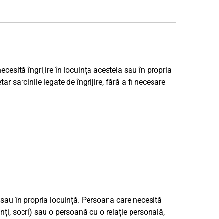
necesită îngrijire în locuința acesteia sau în propria
 sarcinile legate de îngrijire, fără a fi necesare
re sau în propria locuință. Persoana care necesită
inți, socri) sau o persoană cu o relație personală,