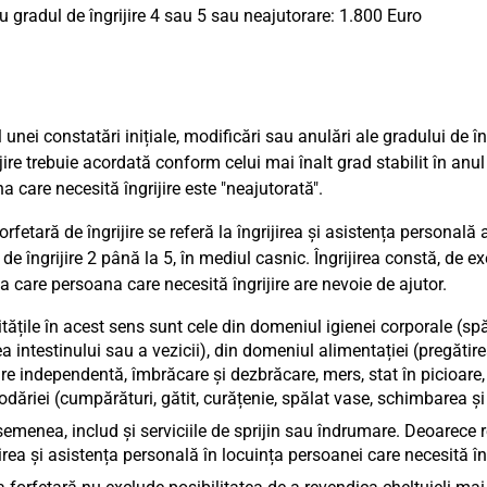
u gradul de îngrijire 4 sau 5 sau neajutorare: 1.800 Euro
 unei constatări inițiale, modificări sau anulări ale gradului de î
ijire trebuie acordată conform celui mai înalt grad stabilit în anu
a care necesită îngrijire este "neajutorată".
fetară de îngrijire se referă la îngrijirea și asistența personală 
de îngrijire 2 până la 5, în mediul casnic. Îngrijirea constă, de e
la care persoana care necesită îngrijire are nevoie de ajutor.
itățile în acest sens sunt cele din domeniul igienei corporale (spălat
ea intestinului sau a vezicii), din domeniul alimentației (pregătire
re independentă, îmbrăcare și dezbrăcare, mers, stat în picioare, u
dăriei (cumpărături, gătit, curățenie, spălat vase, schimbarea și sp
emenea, includ și serviciile de sprijin sau îndrumare. Deoarece r
jirea și asistența personală în locuința persoanei care necesită în