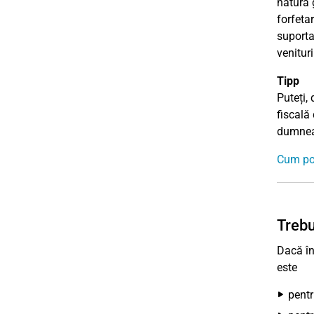
natură 
forfetar
suporta
venituri
Tipp
Puteți, 
fiscală
dumneav
Cum pot
Trebu
Dacă în
este
pentr