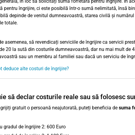
generală, în loc să solicitați suma forfetară pentru îngrijire. În 
ă pentru îngrijire, ci este posibilă într-o sumă nelimitată, însă b
bilă depinde de venitul dumneavoastră, starea civilă și numărul 
le totale.
de asemenea, să revendicați serviciile de îngrijire ca servicii pres
 de 20 la sută din costurile dumneavoastră, dar nu mai mult de 4.0
oastră sau un membru al familiei sau dacă un serviciu de îngriji
 deduce alte costuri de îngrijire?
ie să declar costurile reale sau să folosesc su
grijiți gratuit o persoană neajutorată, puteți beneficia de
suma fo
u gradul de îngrijire 2: 600 Euro