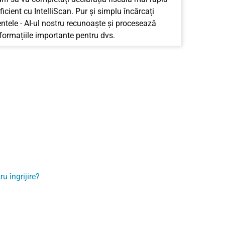
ficient cu IntelliScan. Pur și simplu încărcați
tele - AI-ul nostru recunoaște și procesează
nformațiile importante pentru dvs.
u îngrijire?