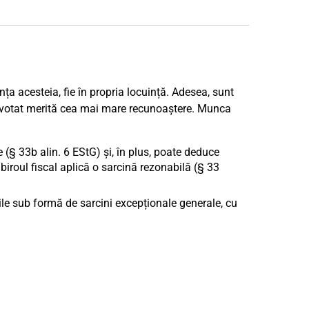
ința acesteia, fie în propria locuință. Adesea, sunt
re devotat merită cea mai mare recunoaștere. Munca
 (§ 33b alin. 6 EStG) și, în plus, poate deduce
e biroul fiscal aplică o sarcină rezonabilă (§ 33
lile sub formă de sarcini excepționale generale, cu