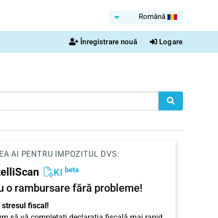
Română
Înregistrare nouă
Logare
EA AI PENTRU IMPOZITUL DVS:
beta
telliScan
KI
u o rambursare fără probleme!
stresul fiscal!
cum să vă completați declarația fiscală mai rapid