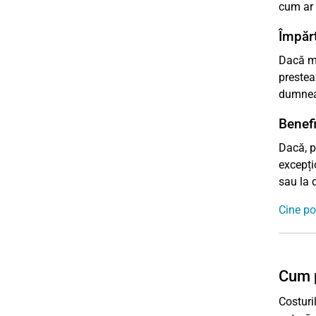
cum ar 
Împărț
Dacă ma
prestea
dumneav
Benefi
Dacă, pe
excepți
sau la 
Cine po
Cum p
Costuri