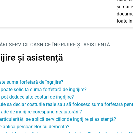
și mai e
documen
toate i
ĂRI SERVICII CASNICE
ÎNGRIJIRE ȘI ASISTENȚĂ
ijire și asistență
ste suma forfetară de îngrijire?
 poate solicita suma forfetară de îngrijire?
pot deduce alte costuri de îngrijire?
uie să declar costurile reale sau să folosesc suma forfetară pentr
rade de îngrijire corespund neajutorării?
rticularități se aplică serviciilor de îngrijire și asistență?
e aplică persoanelor cu demență?