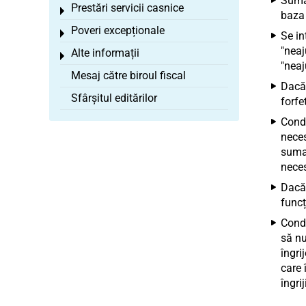
Suma 
Prestări servicii casnice
Toggle menu
baza 
Poveri excepționale
Toggle menu
Se in
"neaj
Alte informații
Toggle menu
"neaj
Mesaj către biroul fiscal
Dacă 
Sfârșitul editărilor
forfe
Condi
neces
suma 
neces
Dacă 
funcț
Condi
să nu
îngri
care 
îngri