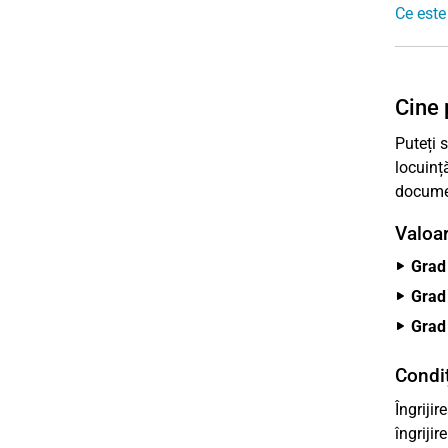
Ce este
Cine 
Puteți s
locuinț
documen
Valoar
Grad 
Grad 
Grad 
Condiț
Îngriji
îngrijir