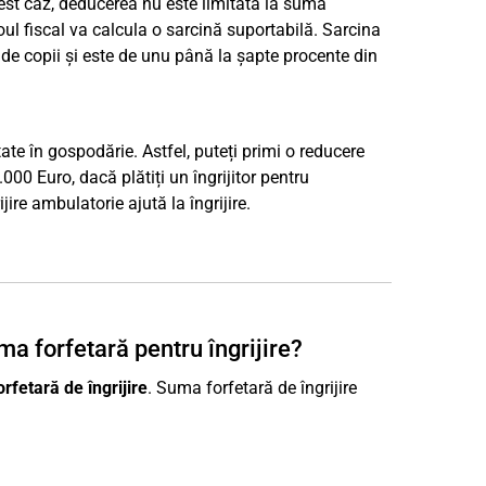
acest caz, deducerea nu este limitată la suma
iroul fiscal va calcula o sarcină suportabilă. Sarcina
de copii și este de unu până la șapte procente din
tate în gospodărie. Astfel, puteți primi o reducere
00 Euro, dacă plătiți un îngrijitor pentru
re ambulatorie ajută la îngrijire.
ma forfetară pentru îngrijire?
rfetară de îngrijire
. Suma forfetară de îngrijire