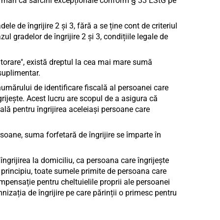
i mari ca sarcini excepționale conform § 33 EStG pe
e de îngrijire 2 și 3, fără a se ține cont de criteriul
ul gradelor de îngrijire 2 și 3, condițiile legale de
utorare", există dreptul la cea mai mare sumă
suplimentar.
numărului de identificare fiscală al persoanei care
grijește. Acest lucru are scopul de a asigura că
ală pentru îngrijirea aceleiași persoane care
soane, suma forfetară de îngrijire se împarte în
îngrijirea la domiciliu, ca persoana care îngrijește
n principiu, toate sumele primite de persoana care
 compensație pentru cheltuielile proprii ale persoanei
mnizația de îngrijire pe care părinții o primesc pentru