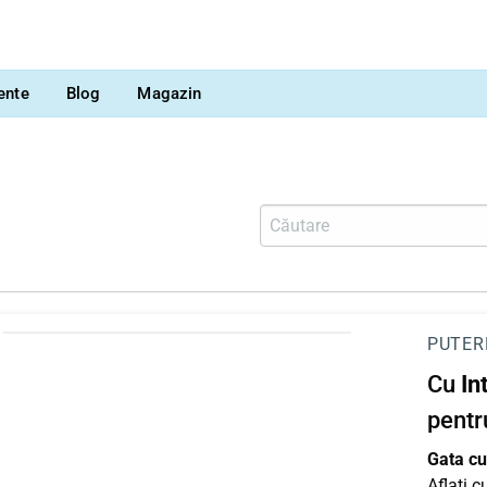
vente
Blog
Magazin
PUTER
Cu
In
pentr
Gata cu 
Aflați 