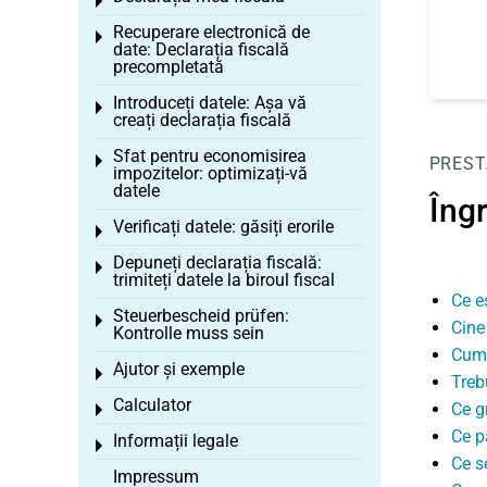
Toggle menu
Recuperare electronică de
Toggle menu
date: Declarația fiscală
precompletată
Introduceți datele: Așa vă
Toggle menu
creați declarația fiscală
Sfat pentru economisirea
Toggle menu
PREST
impozitelor: optimizați-vă
datele
Îngr
Verificați datele: găsiți erorile
Toggle menu
Depuneți declarația fiscală:
Toggle menu
trimiteți datele la biroul fiscal
Ce e
Steuerbescheid prüfen:
Toggle menu
Cine
Kontrolle muss sein
Cum 
Ajutor și exemple
Toggle menu
Treb
Calculator
Ce g
Toggle menu
Ce pa
Informații legale
Toggle menu
Ce s
Impressum