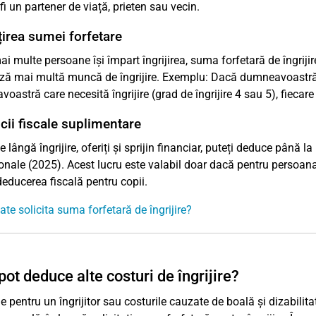
fi un partener de viață, prieten sau vecin.
irea sumei forfetare
i multe persoane își împart îngrijirea, suma forfetară de îngriji
ză mai multă muncă de îngrijire. Exemplu: Dacă dumneavoastră
oastră care necesită îngrijire (grad de îngrijire 4 sau 5), fieca
cii fiscale suplimentare
 lângă îngrijire, oferiți și sprijin financiar, puteți deduce până la
onale (2025). Acest lucru este valabil doar dacă pentru persoana î
deducerea fiscală pentru copii.
ate solicita suma forfetară de îngrijire?
ot deduce alte costuri de îngrijire?
le pentru un îngrijitor sau costurile cauzate de boală și dizabilit