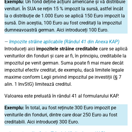
Exemplu:
Un fond deține acțiuni americane și vă distribuie
venituri. În SUA se rețin 15 % impozit la sursă, astfel încât
la o distribuție de 1.000 Euro se aplică 150 Euro impozit la
sursă. Din aceștia, 100 Euro au fost creditați la impozitul
dumneavoastră german. Aici introduceți 100 Euro.
Impozite străine aplicabile (Rândul 41 din Anexa KAP)
Introduceți aici
impozitele străine creditabile
care se aplică
veniturilor din fonduri și care ar fi, în principiu, creditabile la
impozitul pe venit german. Suma poate fi mai mare decât
impozitul efectiv creditat, de exemplu, dacă limitele legale
maxime conform Legii privind impozitul pe investiții (§ 7
alin. 1 InvStG) limitează creditul.
Valoarea este preluată în rândul 41 al formularului KAP.
Exemplu:
În total, au fost reținute 300 Euro impozit pe
veniturile din fonduri, dintre care doar 250 Euro au fost
creditabili. Aici introduceți 300 Euro.