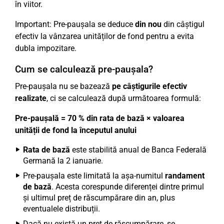
în viitor.
Important: Pre-paușala se deduce
din nou
din câștigul
efectiv la vânzarea unităților de fond pentru a evita
dubla impozitare.
Cum se calculează pre-paușala?
Pre-paușala nu se bazează
pe câștigurile efectiv
realizate
, ci se calculează după următoarea formulă:
Pre-paușală = 70 % din rata de bază × valoarea
unității de fond la începutul anului
Rata de bază
este stabilită anual de Banca Federală
Germană la 2 ianuarie.
Pre-paușala este limitată la așa-numitul
randament
de bază
. Acesta corespunde diferenței dintre primul
și ultimul preț de răscumpărare din an, plus
eventualele distribuții.
Dacă nu există un preț de răscumpărare, se