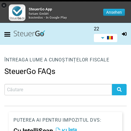
×
SteuerGo App
Ansehen
forium GmbH
kostenlos - In Google Play
22
ÎNTREAGA LUME A CUNOȘTINȚELOR FISCALE
SteuerGo FAQs
PUTEREA AI PENTRU IMPOZITUL DVS:
beta
Cu
IntelliScan