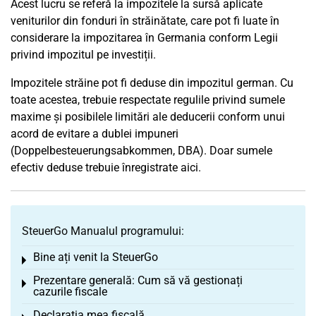
Acest lucru se referă la impozitele la sursă aplicate
veniturilor din fonduri în străinătate, care pot fi luate în
considerare la impozitarea în Germania conform Legii
privind impozitul pe investiții.
Impozitele străine pot fi deduse din impozitul german. Cu
toate acestea, trebuie respectate regulile privind sumele
maxime și posibilele limitări ale deducerii conform unui
acord de evitare a dublei impuneri
(Doppelbesteuerungsabkommen, DBA). Doar sumele
efectiv deduse trebuie înregistrate aici.
SteuerGo Manualul programului:
Bine ați venit la SteuerGo
Toggle menu
Prezentare generală: Cum să vă gestionați
Toggle menu
cazurile fiscale
Declarația mea fiscală