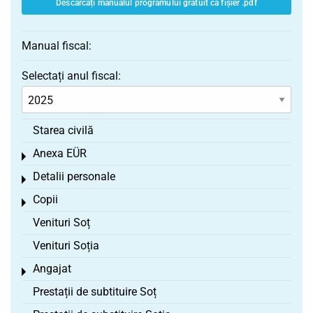
Descărcați manualul programului gratuit ca fișier .pdf
Manual fiscal:
Selectați anul fiscal:
Starea civilă
Anexa EÜR
Toggle menu
Detalii personale
Toggle menu
Copii
Toggle menu
Venituri Soț
Venituri Soția
Angajat
Toggle menu
Prestații de subtituire Soț