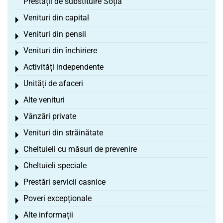
Prestații de substituire Soția
Venituri din capital
Toggle menu
Venituri din pensii
Toggle menu
Venituri din închiriere
Toggle menu
Activități independente
Toggle menu
Unități de afaceri
Toggle menu
Alte venituri
Toggle menu
Vânzări private
Toggle menu
Venituri din străinătate
Toggle menu
Cheltuieli cu măsuri de prevenire
Toggle menu
Cheltuieli speciale
Toggle menu
Prestări servicii casnice
Toggle menu
Poveri excepționale
Toggle menu
Alte informații
Toggle menu