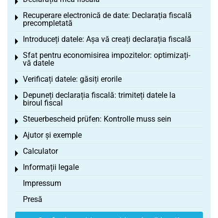
Toggle menu
Recuperare electronică de date: Declarația fiscală
Toggle menu
precompletată
Introduceți datele: Așa vă creați declarația fiscală
Toggle menu
Sfat pentru economisirea impozitelor: optimizați-
Toggle menu
vă datele
Verificați datele: găsiți erorile
Toggle menu
Depuneți declarația fiscală: trimiteți datele la
Toggle menu
biroul fiscal
Steuerbescheid prüfen: Kontrolle muss sein
Toggle menu
Ajutor și exemple
Toggle menu
Calculator
Toggle menu
Informații legale
Toggle menu
Impressum
Presă