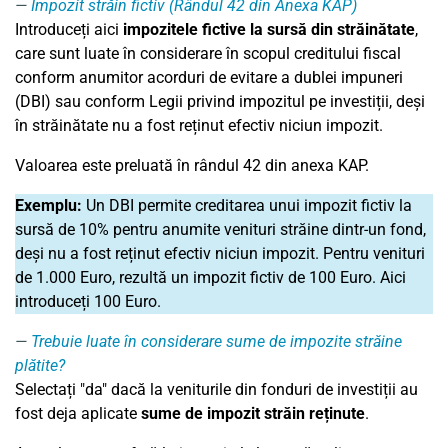
Impozit străin fictiv (Rândul 42 din Anexa KAP)
Introduceți aici
impozitele fictive la sursă din străinătate
,
care sunt luate în considerare în scopul creditului fiscal
conform anumitor acorduri de evitare a dublei impuneri
(DBI) sau conform Legii privind impozitul pe investiții, deși
în străinătate nu a fost reținut efectiv niciun impozit.
Valoarea este preluată în rândul 42 din anexa KAP.
Exemplu:
Un DBI permite creditarea unui impozit fictiv la
sursă de 10% pentru anumite venituri străine dintr-un fond,
deși nu a fost reținut efectiv niciun impozit. Pentru venituri
de 1.000 Euro, rezultă un impozit fictiv de 100 Euro. Aici
introduceți 100 Euro.
Trebuie luate în considerare sume de impozite străine
plătite?
Selectați "da" dacă la veniturile din fonduri de investiții au
fost deja aplicate
sume de impozit străin reținute
.