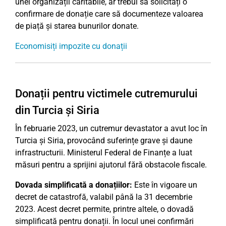
unei organizații caritabile, ar trebui să solicitați o
confirmare de donație care să documenteze valoarea
de piață și starea bunurilor donate.
Economisiți impozite cu donații
Donații pentru victimele cutremurului
din Turcia și Siria
În februarie 2023, un cutremur devastator a avut loc în
Turcia și Siria, provocând suferințe grave și daune
infrastructurii. Ministerul Federal de Finanțe a luat
măsuri pentru a sprijini ajutorul fără obstacole fiscale.
Dovada simplificată a donațiilor:
Este în vigoare un
decret de catastrofă, valabil până la 31 decembrie
2023. Acest decret permite, printre altele, o dovadă
simplificată pentru donații. În locul unei confirmări