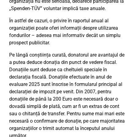
organizația nu este serioasă, deoarece participarea la
„Spenden-TÜV” voluntar implică taxe anuale.
În astfel de cazuri, o privire în raportul anual al
organizației poate oferi informații despre utilizarea
fondurilor – adesea mai informativ decât un simplu
prospect publicitar.
Pe lângă conștiința curată, donatorul are avantajul de
a putea deduce donația din punct de vedere fiscal.
Donațiile sunt deduse ca cheltuieli speciale în
declarația fiscală. Donațiile efectuate în anul de
evaluare 2025 sunt înscrise în formularul principal al
declarației de impozit pe venit. Din 2007, pentru
donațiile de până la 200 Euro este necesară doar o
dovadă simplă de plată, cum ar fi un extras de cont
sau o chitanță de transfer. Pentru sume mai mari este
necesară o confirmare de donație, pe care majoritatea
organizațiilor o trimit automat la începutul anului
următor.