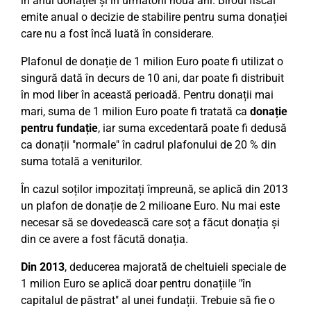
în anul donației și în următorii nouă ani. Biroul fiscal
emite anual o decizie de stabilire pentru suma donației
care nu a fost încă luată în considerare.
Plafonul de donație de 1 milion Euro poate fi utilizat o
singură dată în decurs de 10 ani, dar poate fi distribuit
în mod liber în această perioadă. Pentru donații mai
mari, suma de 1 milion Euro poate fi tratată ca
donație
pentru fundație
, iar suma excedentară poate fi dedusă
ca donații "normale" în cadrul plafonului de 20 % din
suma totală a veniturilor.
În cazul soților impozitați împreună, se aplică din 2013
un plafon de donație de 2 milioane Euro. Nu mai este
necesar să se dovedească care soț a făcut donația și
din ce avere a fost făcută donația.
Din 2013
, deducerea majorată de cheltuieli speciale de
1 milion Euro se aplică doar pentru donațiile "în
capitalul de păstrat" al unei fundații. Trebuie să fie o