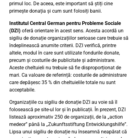
primul loc. De aceea, este important să știți cine
primește donația și cum sunt folosiți banii.
Institutul Central German pentru Probleme Sociale
(DZI)
oferă orientare în acest sens. Acesta acordă un
sigiliu de donație organizațiilor serioase care trebuie să
îndeplinească anumite criterii. DZI verifică, printre
altele, modul în care sunt utilizate fondurile donate,
precum și costurile de publicitate și administrare.
Aceste cheltuieli nu trebuie să fie disproporționat de
mari. Ca valoare de referință: costurile de administrare
care depășesc 35 % din cheltuielile totale nu sunt
acceptabile.
Organizațiile cu sigiliu de donație DZI au voie să îl
folosească pe site-ul lor și în publicații. În prezent, DZI
listează aproximativ 250 de organizații, de la „action
medeor” până la „Zukunftsstiftung Entwicklungshilfe”.
Lipsa unui sigiliu de donație nu înseamnă neapărat că