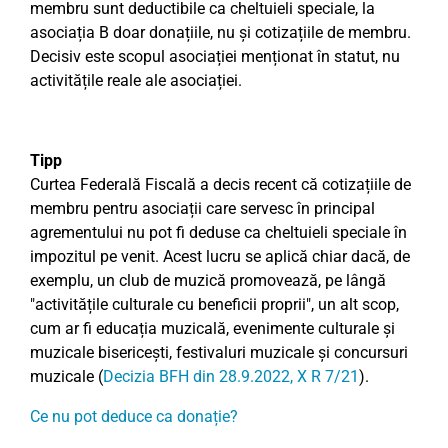
membru sunt deductibile ca cheltuieli speciale, la
asociația B doar donațiile, nu și cotizațiile de membru.
Decisiv este scopul asociației menționat în statut, nu
activitățile reale ale asociației.
Tipp
Curtea Federală Fiscală a decis recent că cotizațiile de
membru pentru asociații care servesc în principal
agrementului nu pot fi deduse ca cheltuieli speciale în
impozitul pe venit. Acest lucru se aplică chiar dacă, de
exemplu, un club de muzică promovează, pe lângă
"activitățile culturale cu beneficii proprii", un alt scop,
cum ar fi educația muzicală, evenimente culturale și
muzicale bisericești, festivaluri muzicale și concursuri
muzicale (
Decizia BFH din 28.9.2022, X R 7/21
).
Ce nu pot deduce ca donație?