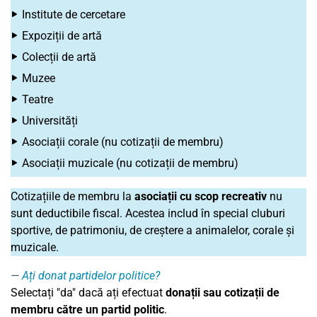
Institute de cercetare
Expoziții de artă
Colecții de artă
Muzee
Teatre
Universități
Asociații corale (nu cotizații de membru)
Asociații muzicale (nu cotizații de membru)
Cotizațiile de membru la
asociații cu scop recreativ
nu
sunt deductibile fiscal. Acestea includ în special cluburi
sportive, de patrimoniu, de creștere a animalelor, corale și
muzicale.
Ați donat partidelor politice?
Selectați "da" dacă ați efectuat
donații sau cotizații de
membru către un partid politic
.