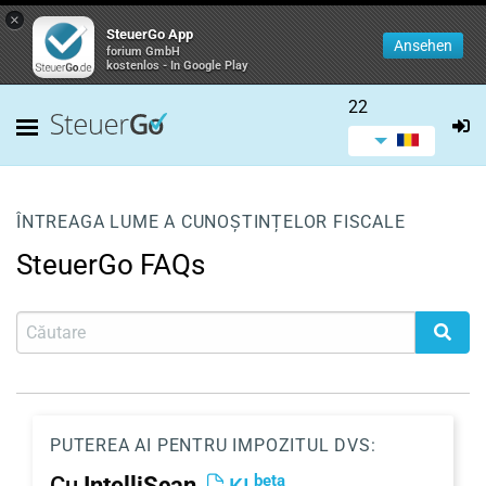
×
SteuerGo App
Ansehen
forium GmbH
kostenlos - In Google Play
22
ÎNTREAGA LUME A CUNOȘTINȚELOR FISCALE
SteuerGo FAQs
PUTEREA AI PENTRU IMPOZITUL DVS:
beta
Cu
IntelliScan