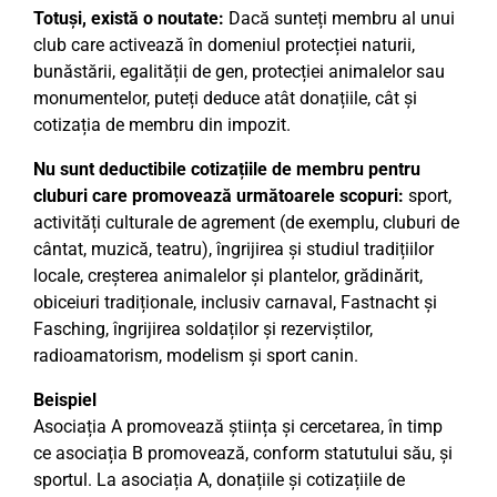
Totuși, există o noutate:
Dacă sunteți membru al unui
club care activează în domeniul protecției naturii,
bunăstării, egalității de gen, protecției animalelor sau
monumentelor, puteți deduce atât donațiile, cât și
cotizația de membru din impozit.
Nu sunt deductibile cotizațiile de membru pentru
cluburi care promovează următoarele scopuri:
sport,
activități culturale de agrement (de exemplu, cluburi de
cântat, muzică, teatru), îngrijirea și studiul tradițiilor
locale, creșterea animalelor și plantelor, grădinărit,
obiceiuri tradiționale, inclusiv carnaval, Fastnacht și
Fasching, îngrijirea soldaților și rezerviștilor,
radioamatorism, modelism și sport canin.
Beispiel
Asociația A promovează știința și cercetarea, în timp
ce asociația B promovează, conform statutului său, și
sportul. La asociația A, donațiile și cotizațiile de