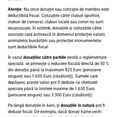
Atenție:
Nu orice donație sau cotizație de membru este
deductibilă fiscal. Cotizațiile către cluburi sportive,
cluburi de carnaval, cluburi locale sau coruri nu sunt
recunoscute. În schimb, donațiile și cotizațiile către
asociații care activează în domeniul protecției naturii,
animalelor, bunăstării sau protecției monumentelor
sunt deductibile fiscal.
În cazul
donațiilor către partide
există o reglementare
specială: se primește o reducere fiscală directă de 50 %
din donație, până la maximum 825 Euro (persoane
singure) sau 1.650 Euro (căsătoriți). Sumele care
depășesc aceste valori pot fi deduse ca cheltuieli
speciale până la limitele maxime de 1.650 Euro
(persoane singure) sau 3.300 Euro (căsătoriți).
Pe lângă donațiile în bani, și
donațiile în natură
pot fi
deduse fiscal. De exemplu, dacă donați haine vechi