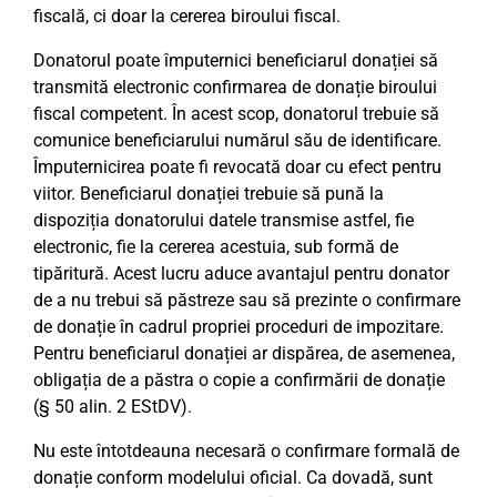
fiscală, ci doar la cererea biroului fiscal.
Donatorul poate împuternici beneficiarul donației să
transmită electronic confirmarea de donație biroului
fiscal competent. În acest scop, donatorul trebuie să
comunice beneficiarului numărul său de identificare.
Împuternicirea poate fi revocată doar cu efect pentru
viitor. Beneficiarul donației trebuie să pună la
dispoziția donatorului datele transmise astfel, fie
electronic, fie la cererea acestuia, sub formă de
tipăritură. Acest lucru aduce avantajul pentru donator
de a nu trebui să păstreze sau să prezinte o confirmare
de donație în cadrul propriei proceduri de impozitare.
Pentru beneficiarul donației ar dispărea, de asemenea,
obligația de a păstra o copie a confirmării de donație
(§ 50 alin. 2 EStDV).
Nu este întotdeauna necesară o confirmare formală de
donație conform modelului oficial. Ca dovadă, sunt