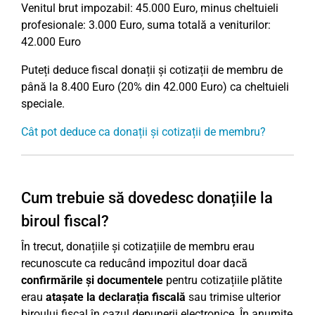
Venitul brut impozabil: 45.000 Euro, minus cheltuieli
profesionale: 3.000 Euro, suma totală a veniturilor:
42.000 Euro
Puteți deduce fiscal donații și cotizații de membru de
până la 8.400 Euro (20% din 42.000 Euro) ca cheltuieli
speciale.
Cât pot deduce ca donații și cotizații de membru?
Cum trebuie să dovedesc donațiile la
biroul fiscal?
În trecut, donațiile și cotizațiile de membru erau
recunoscute ca reducând impozitul doar dacă
confirmările și documentele
pentru cotizațiile plătite
erau
atașate la declarația fiscală
sau trimise ulterior
biroului fiscal în cazul depunerii electronice. În anumite