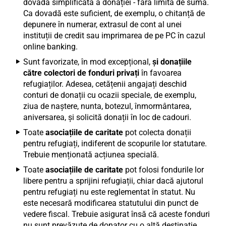
dovada simplificată a donației - fără limită de sumă.
Ca dovadă este suficient, de exemplu, o chitanță de
depunere în numerar, extrasul de cont al unei
instituții de credit sau imprimarea de pe PC în cazul
online banking.
Sunt favorizate, în mod excepțional,
și donațiile
către colectori de fonduri privați
în favoarea
refugiaților. Adesea, cetățenii angajați deschid
conturi de donații cu ocazii speciale, de exemplu,
ziua de naștere, nunta, botezul, înmormântarea,
aniversarea, și solicită donații în loc de cadouri.
Toate
asociațiile de caritate
pot colecta donații
pentru refugiați, indiferent de scopurile lor statutare.
Trebuie menționată acțiunea specială.
Toate
asociațiile de caritate
pot folosi fondurile lor
libere pentru a sprijini refugiații, chiar dacă ajutorul
pentru refugiați nu este reglementat în statut. Nu
este necesară modificarea statutului din punct de
vedere fiscal. Trebuie asigurat însă că aceste fonduri
nu sunt prevăzute de donator cu o altă destinație.