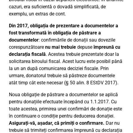
cazuri, era suficientă o dovadă simplificată, de
exemplu, un extras de cont.
Din 2017, obligația de prezentare a documentelor a
fost transformată în obligația de păstrare a
documentelor
: confirmările de donații sau dovezile
corespunzătoare
nu mai trebuie
depuse
împreună cu
declarația fiscală
. Acestea trebuie prezentate doar la
solicitarea biroului fiscal. Acest lucru este posibil până
la un an după comunicarea deciziei fiscale. Prin
urmare, donatorul trebuie să păstreze documentele
atât timp cât este necesar (§ 50 alin. 8 EStDV 2017).
Noua obligație de păstrare a documentelor se aplică
pentru donațiile efectuate începând cu 1.1.2017. Cu
toate acestea, primirea unei confirmări de donație este
în continuare o condiție pentru deducerea donației.
Asigurați-vă, așadar, că primiți o confirmare.
Dar nu
trebuie să trimiteți confirmarea împreună cu declarația