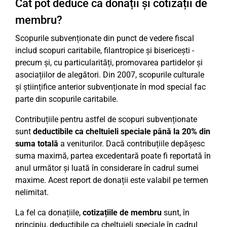
Cât pot deduce ca donații și cotizații de
membru?
Scopurile subvenționate din punct de vedere fiscal
includ scopuri caritabile, filantropice și bisericești -
precum și, cu particularități, promovarea partidelor și
asociațiilor de alegători. Din 2007, scopurile culturale
și științifice anterior subvenționate în mod special fac
parte din scopurile caritabile.
Contribuțiile pentru astfel de scopuri subvenționate
sunt
deductibile ca cheltuieli speciale până la 20% din
suma totală
a veniturilor. Dacă contribuțiile depășesc
suma maximă, partea excedentară poate fi reportată în
anul următor și luată în considerare în cadrul sumei
maxime. Acest report de donații este valabil pe termen
nelimitat.
La fel ca donațiile,
cotizațiile de membru
sunt, în
principiu, deductibile ca cheltuieli speciale în cadrul