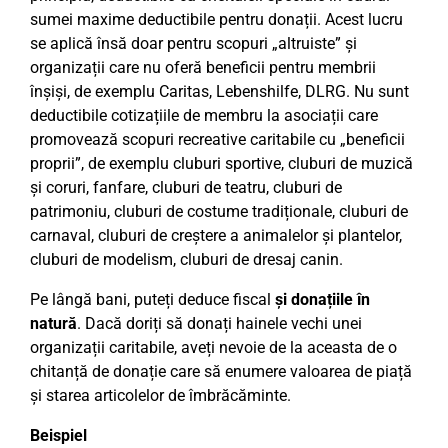
sumei maxime deductibile pentru donații. Acest lucru
se aplică însă doar pentru scopuri „altruiste” și
organizații care nu oferă beneficii pentru membrii
înșiși, de exemplu Caritas, Lebenshilfe, DLRG. Nu sunt
deductibile cotizațiile de membru la asociații care
promovează scopuri recreative caritabile cu „beneficii
proprii”, de exemplu cluburi sportive, cluburi de muzică
și coruri, fanfare, cluburi de teatru, cluburi de
patrimoniu, cluburi de costume tradiționale, cluburi de
carnaval, cluburi de creștere a animalelor și plantelor,
cluburi de modelism, cluburi de dresaj canin.
Pe lângă bani, puteți deduce fiscal
și donațiile în
natură
. Dacă doriți să donați hainele vechi unei
organizații caritabile, aveți nevoie de la aceasta de o
chitanță de donație care să enumere valoarea de piață
și starea articolelor de îmbrăcăminte.
Beispiel