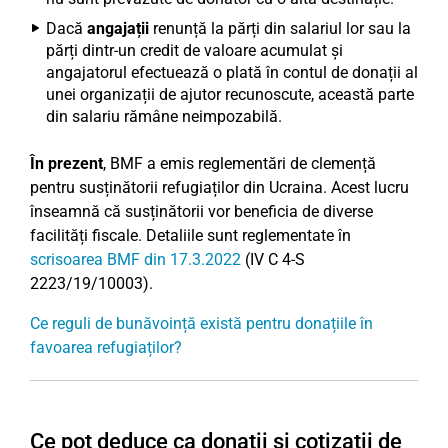
Dacă
angajații
renunță la părți din salariul lor sau la
părți dintr-un credit de valoare acumulat și
angajatorul efectuează o plată în contul de donații al
unei organizații de ajutor recunoscute, această parte
din salariu rămâne neimpozabilă.
În prezent
, BMF a emis reglementări de clemență
pentru susținătorii refugiaților din Ucraina. Acest lucru
înseamnă că susținătorii vor beneficia de diverse
facilități fiscale. Detaliile sunt reglementate în
scrisoarea BMF din 17.3.2022
(IV C 4-S
2223/19/10003).
Ce reguli de bunăvoință există pentru donațiile în
favoarea refugiaților?
Ce pot deduce ca donații și cotizații de