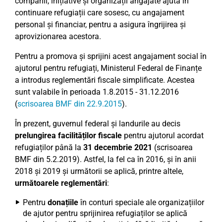
companii, inițiative și organizații angajate ajută în
continuare refugiații care sosesc, cu angajament
personal și financiar, pentru a asigura îngrijirea și
aprovizionarea acestora.
Pentru a promova și sprijini acest angajament social în
ajutorul pentru refugiați, Ministerul Federal de Finanțe
a introdus reglementări fiscale simplificate. Acestea
sunt valabile în perioada 1.8.2015 - 31.12.2016
(
scrisoarea BMF din 22.9.2015
).
În prezent, guvernul federal și landurile au decis
prelungirea facilităților fiscale
pentru ajutorul acordat
refugiaților până la
31 decembrie 2021
(scrisoarea
BMF din 5.2.2019). Astfel, la fel ca în 2016, și în anii
2018 și 2019 și următorii se aplică, printre altele,
următoarele reglementări
:
Pentru
donațiile
în conturi speciale ale organizațiilor
de ajutor pentru sprijinirea refugiaților se aplică