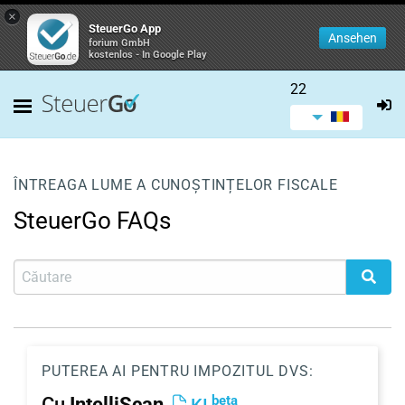
×
SteuerGo App
Ansehen
forium GmbH
kostenlos - In Google Play
22
ÎNTREAGA LUME A CUNOȘTINȚELOR FISCALE
SteuerGo FAQs
PUTEREA AI PENTRU IMPOZITUL DVS:
beta
Cu
IntelliScan