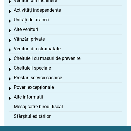
Venituri din închiriere
Toggle menu
Activități independente
Toggle menu
Unități de afaceri
Toggle menu
Alte venituri
Toggle menu
Vânzări private
Toggle menu
Venituri din străinătate
Toggle menu
Cheltuieli cu măsuri de prevenire
Toggle menu
Cheltuieli speciale
Toggle menu
Prestări servicii casnice
Toggle menu
Poveri excepționale
Toggle menu
Alte informații
Toggle menu
Mesaj către biroul fiscal
Sfârșitul editărilor