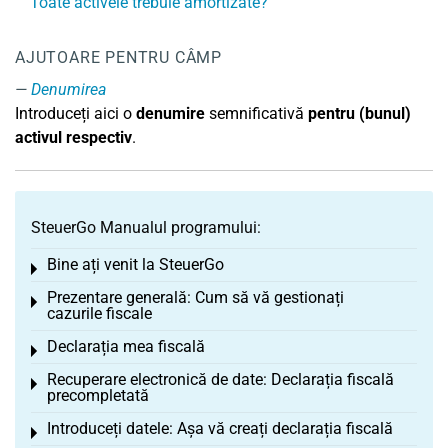
Toate activele trebuie amortizate?
AJUTOARE PENTRU CÂMP
Denumirea
Introduceți aici o
denumire
semnificativă
pentru (bunul)
activul respectiv
.
SteuerGo Manualul programului:
Bine ați venit la SteuerGo
Toggle menu
Prezentare generală: Cum să vă gestionați
Toggle menu
cazurile fiscale
Declarația mea fiscală
Toggle menu
Recuperare electronică de date: Declarația fiscală
Toggle menu
precompletată
Introduceți datele: Așa vă creați declarația fiscală
Toggle menu