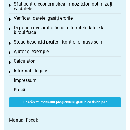
Sfat pentru economisirea impozitelor: optimizați-
Toggle menu
vă datele
Verificați datele: găsiți erorile
Toggle menu
Depuneți declarația fiscală: trimiteți datele la
Toggle menu
biroul fiscal
Steuerbescheid prüfen: Kontrolle muss sein
Toggle menu
Ajutor și exemple
Toggle menu
Calculator
Toggle menu
Informații legale
Toggle menu
Impressum
Presă
Descărcați manualul programului gratuit ca fișier .pdf
Manual fiscal: