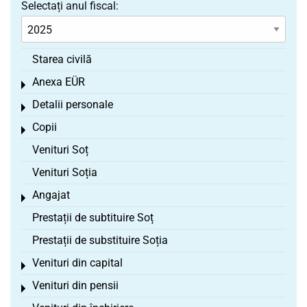
Selectați anul fiscal:
Starea civilă
Anexa EÜR
Toggle menu
Detalii personale
Toggle menu
Copii
Toggle menu
Venituri Soț
Venituri Soția
Angajat
Toggle menu
Prestații de subtituire Soț
Prestații de substituire Soția
Venituri din capital
Toggle menu
Venituri din pensii
Toggle menu