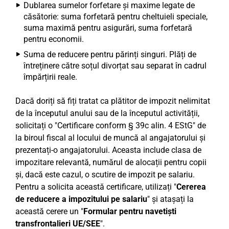
Dublarea sumelor forfetare și maxime legate de
căsătorie: suma forfetară pentru cheltuieli speciale,
suma maximă pentru asigurări, suma forfetară
pentru economii.
Suma de reducere pentru părinți singuri. Plăți de
întreținere către soțul divorțat sau separat în cadrul
împărțirii reale.
Dacă doriți să fiți tratat ca plătitor de impozit nelimitat
de la începutul anului sau de la începutul activității,
solicitați o "Certificare conform § 39c alin. 4 EStG" de
la biroul fiscal al locului de muncă al angajatorului și
prezentați-o angajatorului. Aceasta include clasa de
impozitare relevantă, numărul de alocații pentru copii
și, dacă este cazul, o scutire de impozit pe salariu.
Pentru a solicita această certificare, utilizați "
Cererea
de reducere a impozitului pe salariu
" și atașați la
această cerere un "
Formular pentru navetiști
transfrontalieri UE/SEE
".