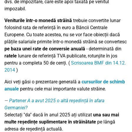
dvs. de impozitare, care este apoi taxată pe venitul
impozabil.
Veniturile într-o monedă străină
trebuie convertite lunar
folosind rata de referință în euro a Băncii Centrale
Europene. Cu toate acestea, nu se vor face obiecții dacă
plățile salariale primite într-o monedă străină se convertesc
pe baza unei rate de conversie anuală
- determinată din
ratele
lunare de referință TVA publicate, rotunjite în jos
pentru a completa 50 de cenți. (
Scrisoarea BMF din 14.12.
2014
)
Aici veți găsi o prezentare generală a
cursurilor de schimb
anuale
pentru cele mai importante valute străine.
Partener A a avut 2025 o altă reședință în afara
Germaniei?
Selectați "da" dacă în anul 2025 ați utilizat
una sau mai
multe reședințe suplimentare în străinătate
pe lângă
adresa de reședință actuală.