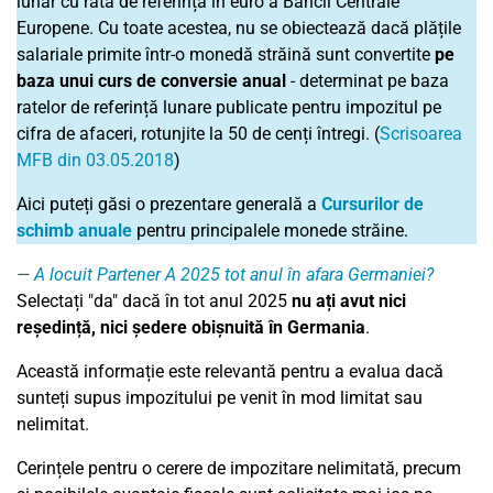
lunar cu rata de referință în euro a Băncii Centrale
Europene. Cu toate acestea, nu se obiectează dacă plățile
salariale primite într-o monedă străină sunt convertite
pe
baza unui curs de conversie anual
- determinat pe baza
ratelor de referință lunare publicate pentru impozitul pe
cifra de afaceri, rotunjite la 50 de cenți întregi. (
Scrisoarea
MFB din 03.05.2018
)
Aici puteți găsi o prezentare generală a
Cursurilor de
schimb anuale
pentru principalele monede străine.
A locuit Partener A 2025 tot anul în afara Germaniei?
Selectați "da" dacă în tot anul 2025
nu ați avut nici
reședință, nici ședere obișnuită în Germania
.
Această informație este relevantă pentru a evalua dacă
sunteți supus impozitului pe venit în mod limitat sau
nelimitat.
Cerințele pentru o cerere de impozitare nelimitată, precum