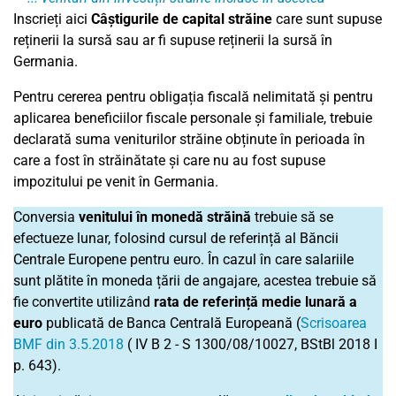
Inscrieți aici
Câștigurile de capital străine
care sunt supuse
reținerii la sursă sau ar fi supuse reținerii la sursă în
Germania.
Pentru cererea pentru obligația fiscală nelimitată și pentru
aplicarea beneficiilor fiscale personale și familiale, trebuie
declarată suma veniturilor străine obținute în perioada în
care a fost în străinătate și care nu au fost supuse
impozitului pe venit în Germania.
Conversia
venitului în monedă străină
trebuie să se
efectueze lunar, folosind cursul de referință al Băncii
Centrale Europene pentru euro. În cazul în care salariile
sunt plătite în moneda țării de angajare, acestea trebuie să
fie convertite utilizând
rata de referință medie lunară a
euro
publicată de Banca Centrală Europeană (
Scrisoarea
BMF din 3.5.2018
( IV B 2 - S 1300/08/10027, BStBl 2018 I
p. 643).