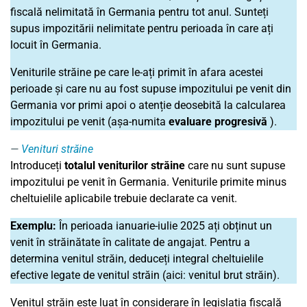
fiscală nelimitată în Germania pentru tot anul. Sunteți
supus impozitării nelimitate pentru perioada în care ați
locuit în Germania.
Veniturile străine pe care le-ați primit în afara acestei
perioade și care nu au fost supuse impozitului pe venit din
Germania vor primi apoi o atenție deosebită la calcularea
impozitului pe venit (așa-numita
evaluare
progresivă
).
Venituri străine
Introduceți
totalul veniturilor străine
care nu sunt supuse
impozitului pe venit în Germania. Veniturile primite minus
cheltuielile aplicabile trebuie declarate ca venit.
Exemplu:
În perioada ianuarie-iulie 2025 ați obținut un
venit în străinătate în calitate de angajat. Pentru a
determina venitul străin, deduceți integral cheltuielile
efective legate de venitul străin (aici: venitul brut străin).
Venitul străin este luat în considerare în legislația fiscală