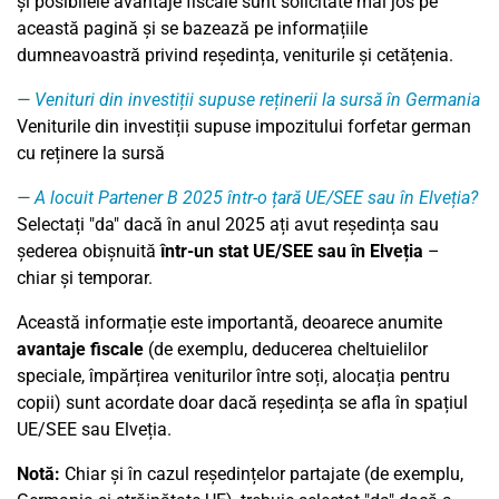
și posibilele avantaje fiscale sunt solicitate mai jos pe
această pagină și se bazează pe informațiile
dumneavoastră privind reședința, veniturile și cetățenia.
Venituri din investiții supuse reținerii la sursă în Germania
Veniturile din investiții supuse impozitului forfetar german
cu reținere la sursă
A locuit Partener B 2025 într-o țară UE/SEE sau în Elveția?
Selectați "da" dacă în anul 2025 ați avut reședința sau
șederea obișnuită
într-un stat UE/SEE sau în Elveția
–
chiar și temporar.
Această informație este importantă, deoarece anumite
avantaje fiscale
(de exemplu, deducerea cheltuielilor
speciale, împărțirea veniturilor între soți, alocația pentru
copii) sunt acordate doar dacă reședința se afla în spațiul
UE/SEE sau Elveția.
Notă:
Chiar și în cazul reședințelor partajate (de exemplu,