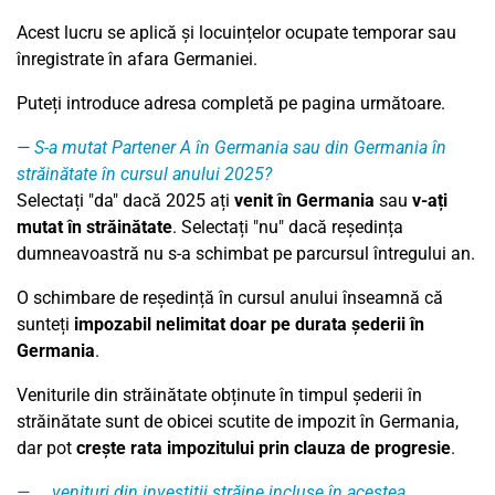
Acest lucru se aplică și locuințelor ocupate temporar sau
înregistrate în afara Germaniei.
Puteți introduce adresa completă pe pagina următoare.
S-a mutat Partener A în Germania sau din Germania în
străinătate în cursul anului 2025?
Selectați "da" dacă 2025 ați
venit în Germania
sau
v-ați
mutat în străinătate
. Selectați "nu" dacă reședința
dumneavoastră nu s-a schimbat pe parcursul întregului an.
O schimbare de reședință în cursul anului înseamnă că
sunteți
impozabil nelimitat doar pe durata șederii în
Germania
.
Veniturile din străinătate obținute în timpul șederii în
străinătate sunt de obicei scutite de impozit în Germania,
dar pot
crește rata impozitului prin clauza de progresie
.
... venituri din investiții străine incluse în acestea