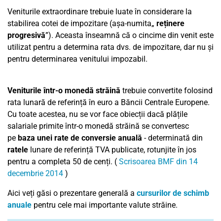
Veniturile extraordinare trebuie luate în considerare la
stabilirea cotei de impozitare (așa-numita„
reținere
progresivă
”). Aceasta înseamnă că o cincime din venit este
utilizat pentru a determina rata dvs. de impozitare, dar nu și
pentru determinarea venitului impozabil.
Veniturile într-o monedă străină
trebuie convertite folosind
rata lunară de referință în euro a Băncii Centrale Europene.
Cu toate acestea, nu se vor face obiecții dacă plățile
salariale primite într-o monedă străină se convertesc
pe
baza unei rate de conversie anuală
- determinată din
ratele
lunare de referință TVA publicate, rotunjite în jos
pentru a completa 50 de cenți. (
Scrisoarea BMF din 14
decembrie 2014
)
Aici veți găsi o prezentare generală a
cursurilor de schimb
anuale
pentru cele mai importante valute străine.