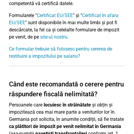
competentă vă certifică datele.
Formularele "
Certificat EU/SEE
" și "
Certificat în afara
EU/SEE
" sunt disponibile în mai multe limbi și pot fi
descărcate, la fel ca și celelalte formulare de impozit
pe venit, de pe
site-ul nostru
.
Ce formular trebuie să folosesc pentru cererea de
restituire a impozitului pe salariu?
Când este recomandată o cerere pentru
răspundere fiscală nelimitată?
Persoanele care
locuiesc în străinătate
și obțin și
impozitează cea mai mare parte a veniturilor lor în
Germania pot solicita, în anumite condiții, să fie tratate
ca plătitori de impozit pe venit nelimitat în Germania
(așa-numiții
navetiști transfrontalieri
conform art. 1