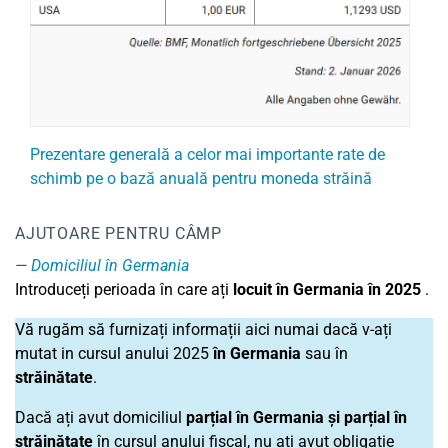
Prezentare generală a celor mai importante rate de
schimb pe o bază anuală pentru moneda străină
AJUTOARE PENTRU CÂMP
Domiciliul în Germania
Introduceți perioada în care ați
locuit în Germania în
2025
.
Vă rugăm să furnizați informații aici numai dacă v-ați
mutat in cursul anului
2025
în Germania
sau în
străinătate
.
Dacă ați avut domiciliul
parțial în Germania și parțial
în
străinătate
în cursul anului fiscal, nu ați avut obligație