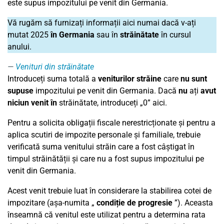
este supus impozitului pe venit din Germania.
Vă rugăm să furnizați informații aici numai dacă v-ați
mutat
2025
în Germania
sau în
străinătate
în cursul
anului.
Venituri din străinătate
Introduceți suma totală a
veniturilor străine
care
nu sunt
supuse
impozitului pe venit din Germania. Dacă
nu
ați
avut
niciun venit în
străinătate, introduceți „0” aici.
Pentru a solicita obligații fiscale nerestricționate și pentru a
aplica scutiri de impozite personale și familiale, trebuie
verificată suma venitului străin care a fost câștigat în
timpul străinătății și care nu a fost supus impozitului pe
venit din Germania.
Acest venit trebuie luat în considerare la stabilirea cotei de
impozitare (așa-numita „
condiție de progresie
”). Aceasta
înseamnă că venitul este utilizat pentru a determina rata