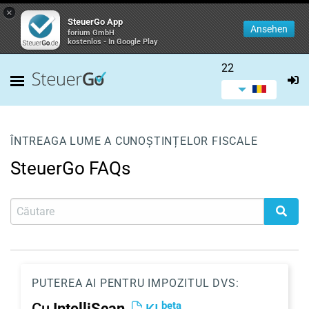
×
SteuerGo App
Ansehen
forium GmbH
kostenlos - In Google Play
22
ÎNTREAGA LUME A CUNOȘTINȚELOR FISCALE
SteuerGo FAQs
PUTEREA AI PENTRU IMPOZITUL DVS:
beta
Cu
IntelliScan