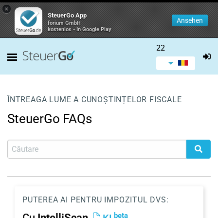
×
SteuerGo App
Ansehen
forium GmbH
kostenlos - In Google Play
22
ÎNTREAGA LUME A CUNOȘTINȚELOR FISCALE
SteuerGo FAQs
PUTEREA AI PENTRU IMPOZITUL DVS:
beta
Cu
IntelliScan