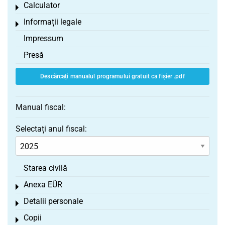
Calculator
Toggle menu
Informații legale
Toggle menu
Impressum
Presă
Descărcați manualul programului gratuit ca fișier .pdf
Manual fiscal:
Selectați anul fiscal:
Starea civilă
Anexa EÜR
Toggle menu
Detalii personale
Toggle menu
Copii
Toggle menu