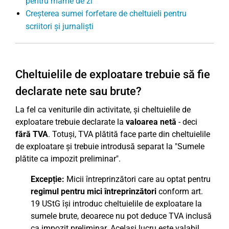
pentru mame de zi
Creșterea sumei forfetare de cheltuieli pentru
scriitori și jurnaliști
Cheltuielile de exploatare trebuie să fie
declarate nete sau brute?
La fel ca veniturile din activitate, și cheltuielile de
exploatare trebuie declarate la
valoarea netă
- deci
fără TVA
. Totuși, TVA plătită face parte din cheltuielile
de exploatare și trebuie introdusă separat la "Sumele
plătite ca impozit preliminar".
Excepție:
Micii întreprinzători care au optat pentru
regimul pentru mici întreprinzători
conform art.
19 UStG își introduc cheltuielile de exploatare la
sumele brute, deoarece nu pot deduce TVA inclusă
ca impozit preliminar. Același lucru este valabil