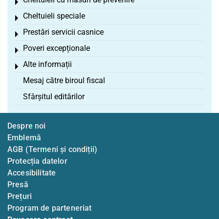
Toggle menu
Cheltuieli speciale
Toggle menu
Prestări servicii casnice
Toggle menu
Poveri excepționale
Toggle menu
Alte informații
Toggle menu
Mesaj către biroul fiscal
Sfârșitul editărilor
Despre noi
Emblemă
AGB (Termeni și condiții)
Protecția datelor
Accesibilitate
Presă
Prețuri
Program de parteneriat