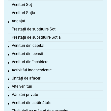
Venituri Soț
Venituri Soția
Angajat
Toggle menu
Prestații de subtituire Soț
Prestații de substituire Soția
Venituri din capital
Toggle menu
Venituri din pensii
Toggle menu
Venituri din închiriere
Toggle menu
Activități independente
Toggle menu
Unități de afaceri
Toggle menu
Alte venituri
Toggle menu
Vânzări private
Toggle menu
Venituri din străinătate
Toggle menu
Cheltuieli cu măsuri de prevenire