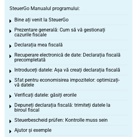
SteuerGo Manualul programului:
Bine ați venit la SteuerGo
Toggle menu
Prezentare generală: Cum să vă gestionați
Toggle menu
cazurile fiscale
Declarația mea fiscală
Toggle menu
Recuperare electronică de date: Declarația fiscală
Toggle menu
precompletată
Introduceți datele: Așa vă creați declarația fiscală
Toggle menu
Sfat pentru economisirea impozitelor: optimizați-
Toggle menu
vă datele
Verificați datele: găsiți erorile
Toggle menu
Depuneți declarația fiscală: trimiteți datele la
Toggle menu
biroul fiscal
Steuerbescheid prüfen: Kontrolle muss sein
Toggle menu
Ajutor și exemple
Toggle menu