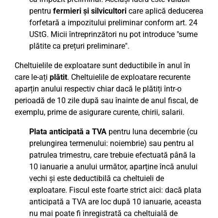
pentru
fermieri și silvicultori
care aplică deducerea
forfetară a impozitului preliminar conform art. 24
UStG. Micii întreprinzători nu pot introduce "sume
plătite ca prețuri preliminare".
Cheltuielile de exploatare sunt deductibile în anul în
care le-ați
plătit
. Cheltuielile de exploatare recurente
aparțin anului respectiv chiar dacă le plătiți într-o
perioadă de 10 zile după sau înainte de anul fiscal, de
exemplu, prime de asigurare curente, chirii, salarii.
Plata anticipată a TVA
pentru luna decembrie (cu
prelungirea termenului: noiembrie) sau pentru al
patrulea trimestru, care trebuie efectuată până la
10 ianuarie a anului următor, aparține încă anului
vechi și este deductibilă ca cheltuieli de
exploatare. Fiscul este foarte strict aici: dacă plata
anticipată a TVA are loc după 10 ianuarie, aceasta
nu mai poate fi înregistrată ca cheltuială de