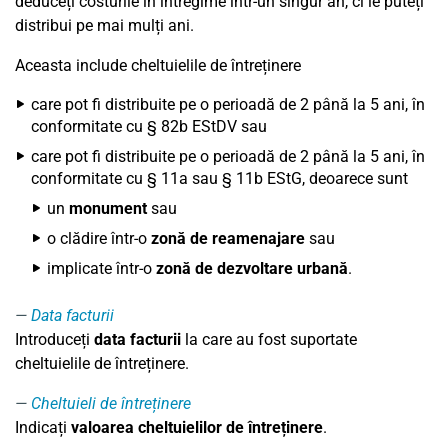
deduceți costurile în întregime într-un singur an, ci le puteți
distribui pe mai mulți ani.
Aceasta include cheltuielile de întreținere
care pot fi distribuite pe o perioadă de 2 până la 5 ani, în
conformitate cu § 82b EStDV sau
care pot fi distribuite pe o perioadă de 2 până la 5 ani, în
conformitate cu § 11a sau § 11b EStG, deoarece sunt
un
monument
sau
o clădire într-o
zonă de reamenajare
sau
implicate într-o
zonă de dezvoltare urbană
.
Data facturii
Introduceți
data facturii
la care au fost suportate
cheltuielile de întreținere.
Cheltuieli de întreținere
Indicați
valoarea cheltuielilor de întreținere
.