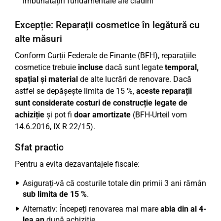
îmbunătățiri fundamentale ale clădirii
Excepție: Reparații cosmetice în legătură cu
alte măsuri
Conform Curții Federale de Finanțe (BFH), reparațiile
cosmetice trebuie
incluse
dacă sunt legate
temporal,
spațial și material
de alte lucrări de renovare. Dacă
astfel se depășește limita de 15 %,
aceste reparații
sunt considerate costuri de construcție legate de
achiziție
și pot fi
doar amortizate
(BFH-Urteil vom
14.6.2016, IX R 22/15).
Sfat practic
Pentru a evita dezavantajele fiscale:
Asigurați-vă că costurile totale din primii 3 ani rămân
sub limita de 15 %
.
Alternativ: Începeți renovarea mai mare
abia din al 4-
lea an
după achiziție.