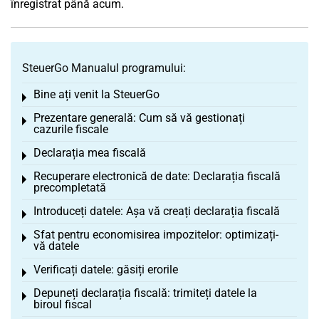
înregistrat până acum.
SteuerGo Manualul programului:
Bine ați venit la SteuerGo
Toggle menu
Prezentare generală: Cum să vă gestionați
Toggle menu
cazurile fiscale
Declarația mea fiscală
Toggle menu
Recuperare electronică de date: Declarația fiscală
Toggle menu
precompletată
Introduceți datele: Așa vă creați declarația fiscală
Toggle menu
Sfat pentru economisirea impozitelor: optimizați-
Toggle menu
vă datele
Verificați datele: găsiți erorile
Toggle menu
Depuneți declarația fiscală: trimiteți datele la
Toggle menu
biroul fiscal