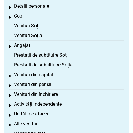
Detalii personale
Toggle menu
Copii
Toggle menu
Venituri Soț
Venituri Soția
Angajat
Toggle menu
Prestații de subtituire Soț
Prestații de substituire Soția
Venituri din capital
Toggle menu
Venituri din pensii
Toggle menu
Venituri din închiriere
Toggle menu
Activități independente
Toggle menu
Unități de afaceri
Toggle menu
Alte venituri
Toggle menu