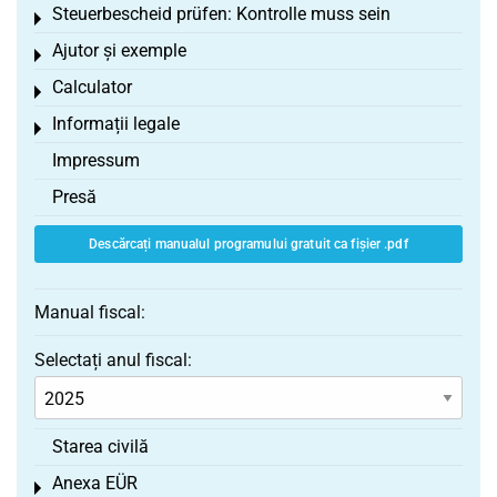
Steuerbescheid prüfen: Kontrolle muss sein
Toggle menu
Ajutor și exemple
Toggle menu
Calculator
Toggle menu
Informații legale
Toggle menu
Impressum
Presă
Descărcați manualul programului gratuit ca fișier .pdf
Manual fiscal:
Selectați anul fiscal:
Starea civilă
Anexa EÜR
Toggle menu