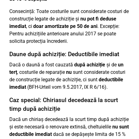
Consecință: Toate costurile sunt considerate costuri de
construcție legate de achiziție și
nu pot fi deduse
imediat
, ci
doar amortizate pe 50 de ani
. Excepție:
Pentru achizițiile anterioare anului 2017 se poate
solicita protecția încrederii.
Daune după achiziție: Deductibile imediat
Dacă o daună a fost cauzată
după achiziție
și de
un
terț
, costurile de reparație
nu
sunt considerate costuri
de construcție legate de achiziție, ci sunt
deductibile
imediat
(BFH-Urteil vom 9.5.2017, IX R 6/16).
Caz special: Chiriasul decedează la scurt
timp după achiziție
Dacă un chiriaș decedează la scurt timp după achiziție
și este necesară o renovare extinsă, cheltuielile
nu sunt
deductibile imediat
dacă se depășește limita de 15 %