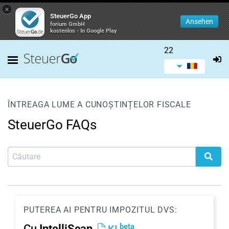
×
SteuerGo App
Ansehen
forium GmbH
kostenlos - In Google Play
22
ÎNTREAGA LUME A CUNOȘTINȚELOR FISCALE
SteuerGo FAQs
PUTEREA AI PENTRU IMPOZITUL DVS:
beta
Cu
IntelliScan