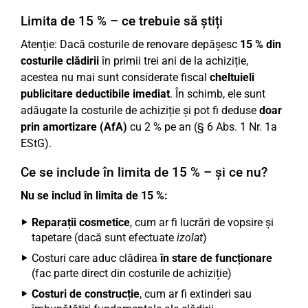
Limita de 15 % – ce trebuie să știți
Atenție: Dacă costurile de renovare depășesc
15 % din
costurile clădirii
în primii trei ani de la achiziție,
acestea nu mai sunt considerate fiscal
cheltuieli
publicitare deductibile imediat
. În schimb, ele sunt
adăugate la costurile de achiziție și pot fi deduse
doar
prin amortizare (AfA)
cu 2 % pe an (§ 6 Abs. 1 Nr. 1a
EStG).
Ce se include în limita de 15 % – și ce nu?
Nu se includ în limita de 15 %:
Reparații cosmetice
, cum ar fi lucrări de vopsire și
tapetare (dacă sunt efectuate
izolat
)
Costuri care aduc clădirea
în stare de funcționare
(fac parte direct din costurile de achiziție)
Costuri de construcție
, cum ar fi extinderi sau