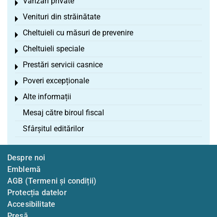
Vânzări private
Toggle menu
Venituri din străinătate
Toggle menu
Cheltuieli cu măsuri de prevenire
Toggle menu
Cheltuieli speciale
Toggle menu
Prestări servicii casnice
Toggle menu
Poveri excepționale
Toggle menu
Alte informații
Toggle menu
Mesaj către biroul fiscal
Sfârșitul editărilor
Despre noi
Emblemă
AGB (Termeni și condiții)
Protecția datelor
Accesibilitate
Presă