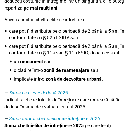
deduceți costurile în întregime într-un singur an, ci le puteți
repartiza
pe mai mulți ani
.
Acestea includ cheltuielile de întreținere
care pot fi distribuite pe o perioadă de 2 până la 5 ani, în
conformitate cu § 82b EStDV sau
care pot fi distribuite pe o perioadă de 2 până la 5 ani, în
conformitate cu § 11a sau § 11b EStG, deoarece sunt
un
monument
sau
o clădire într-o
zonă de reamenajare
sau
implicate într-o
zonă de dezvoltare urbană
.
Suma care este dedusă 2025
Indicați aici cheltuielile de întreținere care urmează să fie
deduse în anul de evaluare curent 2025.
Suma tuturor cheltuielilor de întreținere 2025
Suma cheltuielilor de întreținere 2025
pe care le-ați