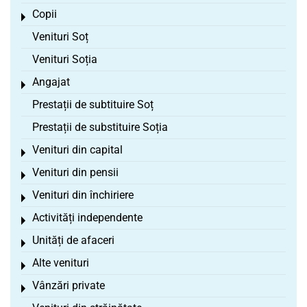
Copii
Toggle menu
Venituri Soț
Venituri Soția
Angajat
Toggle menu
Prestații de subtituire Soț
Prestații de substituire Soția
Venituri din capital
Toggle menu
Venituri din pensii
Toggle menu
Venituri din închiriere
Toggle menu
Activități independente
Toggle menu
Unități de afaceri
Toggle menu
Alte venituri
Toggle menu
Vânzări private
Toggle menu