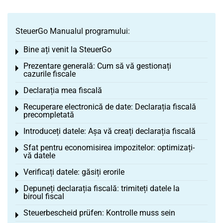
SteuerGo Manualul programului:
Bine ați venit la SteuerGo
Toggle menu
Prezentare generală: Cum să vă gestionați
Toggle menu
cazurile fiscale
Declarația mea fiscală
Toggle menu
Recuperare electronică de date: Declarația fiscală
Toggle menu
precompletată
Introduceți datele: Așa vă creați declarația fiscală
Toggle menu
Sfat pentru economisirea impozitelor: optimizați-
Toggle menu
vă datele
Verificați datele: găsiți erorile
Toggle menu
Depuneți declarația fiscală: trimiteți datele la
Toggle menu
biroul fiscal
Steuerbescheid prüfen: Kontrolle muss sein
Toggle menu