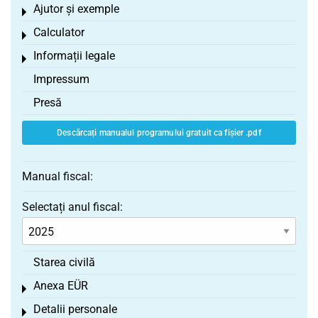
Ajutor și exemple
Toggle menu
Calculator
Toggle menu
Informații legale
Toggle menu
Impressum
Presă
Descărcați manualul programului gratuit ca fișier .pdf
Manual fiscal:
Selectați anul fiscal:
Starea civilă
Anexa EÜR
Toggle menu
Detalii personale
Toggle menu