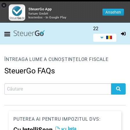
×
SteuerGo App
Ansehen
forium GmbH
kostenlos - In Google Play
22
ÎNTREAGA LUME A CUNOȘTINȚELOR FISCALE
SteuerGo FAQs
PUTEREA AI PENTRU IMPOZITUL DVS:
beta
Cu
IntelliScan