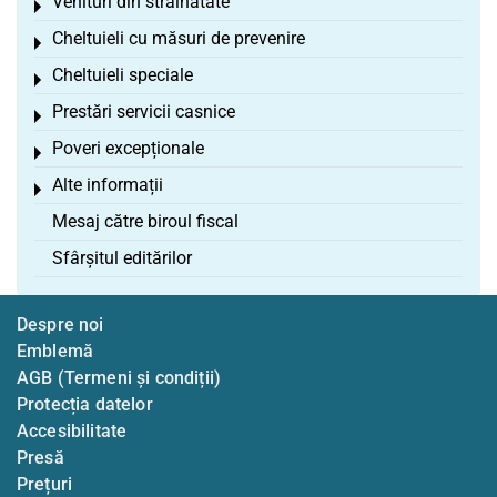
Venituri din străinătate
Toggle menu
Cheltuieli cu măsuri de prevenire
Toggle menu
Cheltuieli speciale
Toggle menu
Prestări servicii casnice
Toggle menu
Poveri excepționale
Toggle menu
Alte informații
Toggle menu
Mesaj către biroul fiscal
Sfârșitul editărilor
Despre noi
Emblemă
AGB (Termeni și condiții)
Protecția datelor
Accesibilitate
Presă
Prețuri