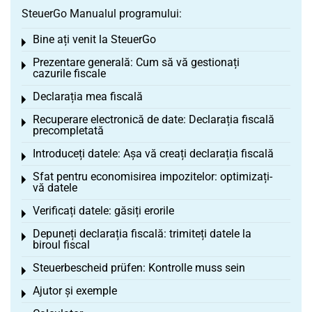
SteuerGo Manualul programului:
Bine ați venit la SteuerGo
Toggle menu
Prezentare generală: Cum să vă gestionați
Toggle menu
cazurile fiscale
Declarația mea fiscală
Toggle menu
Recuperare electronică de date: Declarația fiscală
Toggle menu
precompletată
Introduceți datele: Așa vă creați declarația fiscală
Toggle menu
Sfat pentru economisirea impozitelor: optimizați-
Toggle menu
vă datele
Verificați datele: găsiți erorile
Toggle menu
Depuneți declarația fiscală: trimiteți datele la
Toggle menu
biroul fiscal
Steuerbescheid prüfen: Kontrolle muss sein
Toggle menu
Ajutor și exemple
Toggle menu