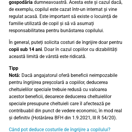
gospodăria
dumneavoastră. Acesta este și cazul dacă,
de exemplu, copilul este cazat într-un internat și vine
regulat acasă. Este important să existe o locuință de
familie utilizată de copil și să vă asumați
responsabilitatea pentru bunăstarea copilului.
În general, puteți solicita costuri de îngrijire doar pentru
copii sub 14 ani
. Doar în cazul copiilor cu dizabilități
această limită de vârstă este ridicată.
Tipp
Notă:
Dacă angajatorul oferă beneficii neimpozabile
pentru îngrijirea preșcolară a copiilor, deducerea
cheltuielilor speciale trebuie redusă cu valoarea
acestor beneficii, deoarece deducerea cheltuielilor
speciale presupune cheltuieli care îl afectează pe
contribuabil din punct de vedere economic, în mod real
și definitiv (Hotărârea BFH din 1.9.2021, III R 54/20).
Când pot deduce costurile de îngrijire a copilului?