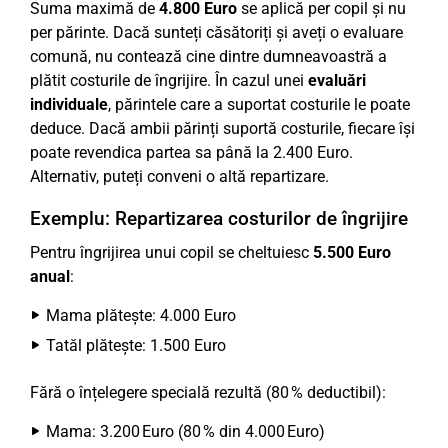
Suma maximă de
4.800 Euro
se aplică per copil și nu
per părinte. Dacă sunteți căsătoriți și aveți o evaluare
comună, nu contează cine dintre dumneavoastră a
plătit costurile de îngrijire. În cazul unei
evaluări
individuale
, părintele care a suportat costurile le poate
deduce. Dacă ambii părinți suportă costurile, fiecare își
poate revendica partea sa până la 2.400 Euro.
Alternativ, puteți conveni o altă repartizare.
Exemplu: Repartizarea costurilor de îngrijire
Pentru îngrijirea unui copil se cheltuiesc
5.500 Euro
anual
:
Mama plătește: 4.000 Euro
Tatăl plătește: 1.500 Euro
Fără o înțelegere specială rezultă (80 % deductibil):
Mama: 3.200 Euro (80 % din 4.000 Euro)