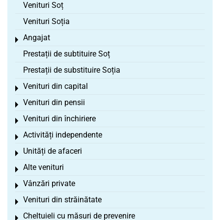
Venituri Soț
Venituri Soția
Angajat
Toggle menu
Prestații de subtituire Soț
Prestații de substituire Soția
Venituri din capital
Toggle menu
Venituri din pensii
Toggle menu
Venituri din închiriere
Toggle menu
Activități independente
Toggle menu
Unități de afaceri
Toggle menu
Alte venituri
Toggle menu
Vânzări private
Toggle menu
Venituri din străinătate
Toggle menu
Cheltuieli cu măsuri de prevenire
Toggle menu