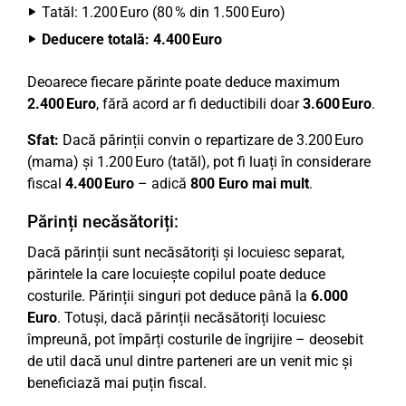
Tatăl: 1.200 Euro (80 % din 1.500 Euro)
Deducere totală: 4.400 Euro
Deoarece fiecare părinte poate deduce maximum
2.400 Euro
, fără acord ar fi deductibili doar
3.600 Euro
.
Sfat:
Dacă părinții convin o repartizare de 3.200 Euro
(mama) și 1.200 Euro (tatăl), pot fi luați în considerare
fiscal
4.400 Euro
– adică
800 Euro mai mult
.
Părinți necăsătoriți:
Dacă părinții sunt necăsătoriți și locuiesc separat,
părintele la care locuiește copilul poate deduce
costurile. Părinții singuri pot deduce până la
6.000
Euro
. Totuși, dacă părinții necăsătoriți locuiesc
împreună, pot împărți costurile de îngrijire – deosebit
de util dacă unul dintre parteneri are un venit mic și
beneficiază mai puțin fiscal.