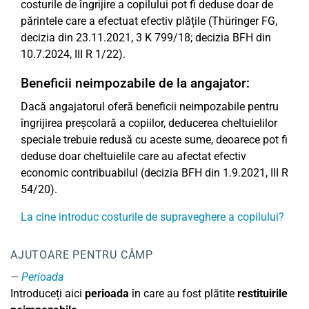
costurile de îngrijire a copilului pot fi deduse doar de
părintele care a efectuat efectiv plățile (Thüringer FG,
decizia din 23.11.2021, 3 K 799/18; decizia BFH din
10.7.2024, III R 1/22).
Beneficii neimpozabile de la angajator:
Dacă angajatorul oferă beneficii neimpozabile pentru
îngrijirea preșcolară a copiilor, deducerea cheltuielilor
speciale trebuie redusă cu aceste sume, deoarece pot fi
deduse doar cheltuielile care au afectat efectiv
economic contribuabilul (decizia BFH din 1.9.2021, III R
54/20).
La cine introduc costurile de supraveghere a copilului?
AJUTOARE PENTRU CÂMP
Perioada
Introduceți aici
perioada
în care au fost plătite
restituirile