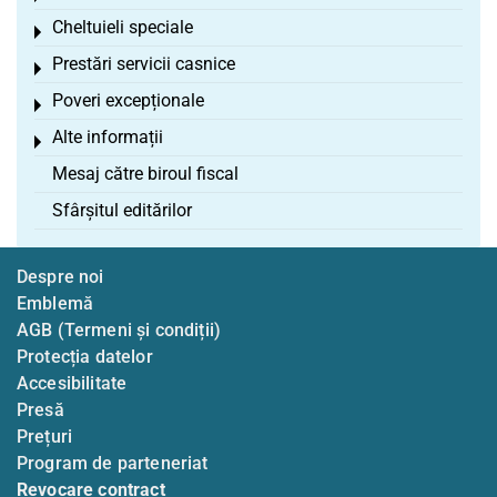
Cheltuieli speciale
Toggle menu
Prestări servicii casnice
Toggle menu
Poveri excepționale
Toggle menu
Alte informații
Toggle menu
Mesaj către biroul fiscal
Sfârșitul editărilor
Despre noi
Emblemă
AGB (Termeni și condiții)
Protecția datelor
Accesibilitate
Presă
Prețuri
Program de parteneriat
Revocare contract