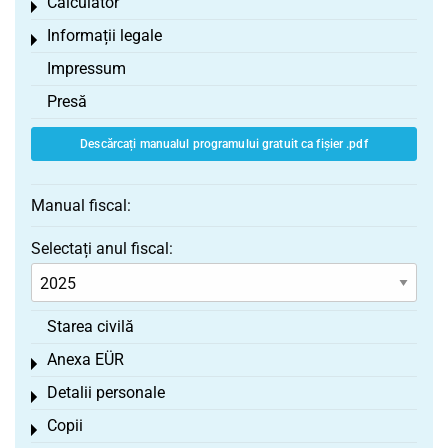
Calculator
Toggle menu
Informații legale
Toggle menu
Impressum
Presă
Descărcați manualul programului gratuit ca fișier .pdf
Manual fiscal:
Selectați anul fiscal:
Starea civilă
Anexa EÜR
Toggle menu
Detalii personale
Toggle menu
Copii
Toggle menu