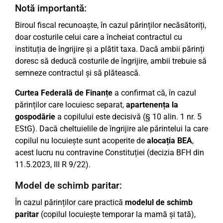
Notă importantă:
Biroul fiscal recunoaște, în cazul părinților necăsătoriți,
doar costurile celui care a încheiat contractul cu
instituția de îngrijire și a plătit taxa. Dacă ambii părinți
doresc să deducă costurile de îngrijire, ambii trebuie să
semneze contractul și să plătească.
Curtea Federală de Finanțe
a confirmat că, în cazul
părinților care locuiesc separat,
apartenența la
gospodărie
a copilului este decisivă (§ 10 alin. 1 nr. 5
EStG). Dacă cheltuielile de îngrijire ale părintelui la care
copilul nu locuiește sunt acoperite de
alocația BEA
,
acest lucru nu contravine Constituției (decizia BFH din
11.5.2023, III R 9/22).
Model de schimb paritar:
În cazul părinților care practică
modelul de schimb
paritar
(copilul locuiește temporar la mamă și tată),