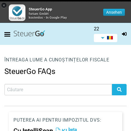
×
SteuerGo App
Ansehen
forium GmbH
kostenlos - In Google Play
22
ÎNTREAGA LUME A CUNOȘTINȚELOR FISCALE
SteuerGo FAQs
PUTEREA AI PENTRU IMPOZITUL DVS:
beta
Cu
IntelliScan