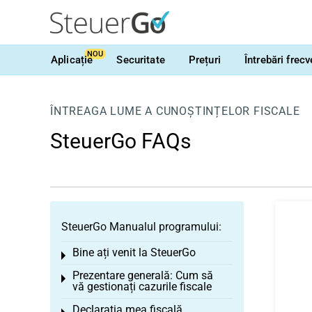
NOU
Aplicație
Securitate
Prețuri
Întrebări frec
ÎNTREAGA LUME A CUNOȘTINȚELOR FISCALE
SteuerGo FAQs
SteuerGo Manualul programului:
Bine ați venit la SteuerGo
Toggle menu
Prezentare generală: Cum să
Toggle menu
vă gestionați cazurile fiscale
Declarația mea fiscală