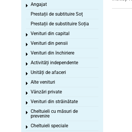
Angajat
Toggle menu
Prestații de subtituire Soț
Prestații de substituire Soția
Venituri din capital
Toggle menu
Venituri din pensii
Toggle menu
Venituri din închiriere
Toggle menu
Activități independente
Toggle menu
Unități de afaceri
Toggle menu
Alte venituri
Toggle menu
Vânzări private
Toggle menu
Venituri din străinătate
Toggle menu
Cheltuieli cu măsuri de
Toggle menu
prevenire
Cheltuieli speciale
Toggle menu