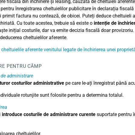
re fiscală din închiriere și leasing, cauzată de cheltuieli aferent
pentru înregistrarea cheltuielilor publicitare în declarația fiscală
i primit factura nu contează, de obicei. Puteți deduce cheltuieli 
chiriată. Cu toate acestea, trebuie să existe o
intenție de închirie
te inițial costurile, dar va emite decizia fiscală doar provizoriu.
 deducerea cheltuielilor aferente.
cheltuielile aferente venitului legate de închirierea unei proprietă
RE PENTRU CÂMP
 de administrare
uturor costurilor administrative
pe care le-ați înregistrat până ac
ndividuale rotunjite sunt folosite pentru a determina totalul.
rea
i
introduce costurile de administrare curente
suportate pentru în
aloarea cheltuielilor.