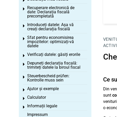
Toggle menu
Recuperare electronică de
Toggle menu
date: Declarația fiscală
precompletată
Introduceți datele: Așa vă
Toggle menu
creați declarația fiscală
Sfat pentru economisirea
Toggle menu
VENITU
impozitelor: optimizați-vă
ACTIV
datele
Verificați datele: găsiți erorile
Chel
Toggle menu
Depuneți declarația fiscală:
Toggle menu
trimiteți datele la biroul fiscal
Steuerbescheid prüfen:
Toggle menu
Ce su
Kontrolle muss sein
Ajutor și exemple
Din veni
Toggle menu
sunt
co
Calculator
Toggle menu
venitur
Informații legale
Toggle menu
o econo
Impressum