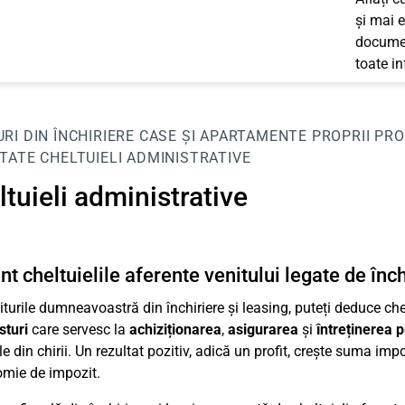
și mai e
documen
toate i
RI DIN ÎNCHIRIERE
CASE ȘI APARTAMENTE PROPRII
PRO
ITATE
CHELTUIELI ADMINISTRATIVE
tuieli administrative
nt cheltuielile aferente venitului legate de înch
turile dumneavoastră din închiriere și leasing, puteți deduce chelt
sturi
care servesc la
achiziționarea
,
asigurarea
și
întreținerea p
ile din chirii. Un rezultat pozitiv, adică un profit, crește suma i
mie de impozit.