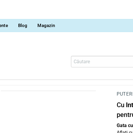
vente
Blog
Magazin
PUTER
Cu
In
pentr
Gata cu 
Aflați 