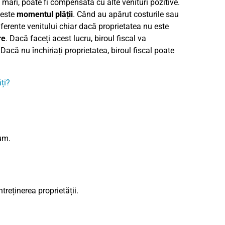
e mari, poate fi compensată cu alte venituri pozitive.
 este
momentul plății
. Când au apărut costurile sau
aferente venitului chiar dacă proprietatea nu este
re
. Dacă faceți acest lucru, biroul fiscal va
 Dacă nu închiriați proprietatea, biroul fiscal poate
ți?
um.
treținerea proprietății.