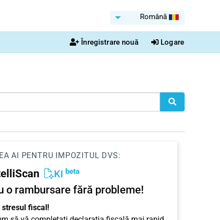
Română
Înregistrare nouă
Logare
EA AI PENTRU IMPOZITUL DVS:
beta
telliScan
KI
u o rambursare fără probleme!
stresul fiscal!
cum să vă completați declarația fiscală mai rapid