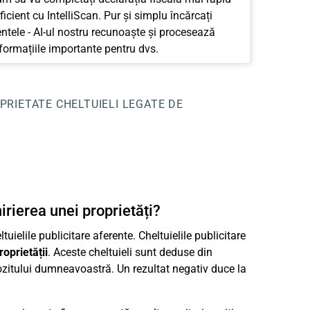
ficient cu IntelliScan. Pur și simplu încărcați
tele - AI-ul nostru recunoaște și procesează
nformațiile importante pentru dvs.
PRIETATE
CHELTUIELI LEGATE DE
irierea unei proprietăți?
uielile publicitare aferente. Cheltuielile publicitare
roprietății
. Aceste cheltuieli sunt deduse din
mpozitului dumneavoastră. Un rezultat negativ duce la