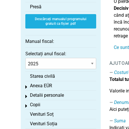
O pierde
Presă
Decisiv
când aț
Descărcați manualul programului
încă în
gratuit ca fișier .pdf
recunoaș
retrage
Manual fiscal:
Ce sunt 
Selectați anul fiscal:
AJUTOA
Costuri
Starea civilă
Totalul t
Anexa EÜR
Toggle menu
Valorile i
Detalii personale
Toggle menu
Denumi
Copii
Toggle menu
Aici puteț
Venituri Soț
Suma
Venituri Soția
Indicați v