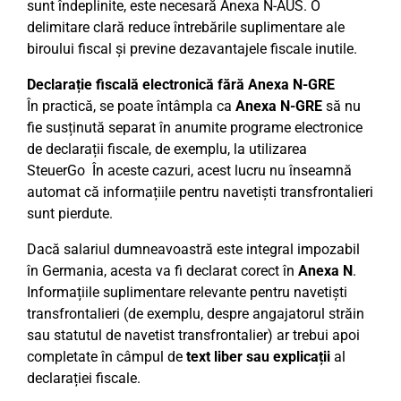
sunt îndeplinite, este necesară Anexa N-AUS. O
delimitare clară reduce întrebările suplimentare ale
biroului fiscal și previne dezavantajele fiscale inutile.
Declarație fiscală electronică fără Anexa N-GRE
În practică, se poate întâmpla ca
Anexa N-GRE
să nu
fie susținută separat în anumite programe electronice
de declarații fiscale, de exemplu, la utilizarea
SteuerGo În aceste cazuri, acest lucru nu înseamnă
automat că informațiile pentru navetiști transfrontalieri
sunt pierdute.
Dacă salariul dumneavoastră este integral impozabil
în Germania, acesta va fi declarat corect în
Anexa N
.
Informațiile suplimentare relevante pentru navetiști
transfrontalieri (de exemplu, despre angajatorul străin
sau statutul de navetist transfrontalier) ar trebui apoi
completate în câmpul de
text liber sau explicații
al
declarației fiscale.