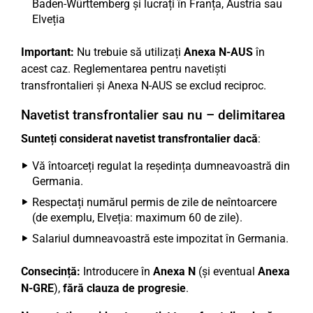
Baden-Württemberg și lucrați în Franța, Austria sau
Elveția
Important:
Nu trebuie să utilizați
Anexa N-AUS
în
acest caz. Reglementarea pentru navetiști
transfrontalieri și Anexa N-AUS se exclud reciproc.
Navetist transfrontalier sau nu – delimitarea
Sunteți considerat navetist transfrontalier dacă
:
Vă întoarceți regulat la reședința dumneavoastră din
Germania.
Respectați numărul permis de zile de neîntoarcere
(de exemplu, Elveția: maximum 60 de zile).
Salariul dumneavoastră este impozitat în Germania.
Consecință:
Introducere în
Anexa N
(și eventual
Anexa
N-GRE
),
fără clauza de progresie
.