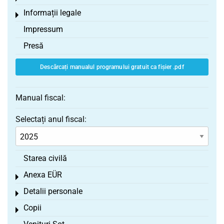
Informații legale
Toggle menu
Impressum
Presă
Descărcați manualul programului gratuit ca fișier .pdf
Manual fiscal:
Selectați anul fiscal:
Starea civilă
Anexa EÜR
Toggle menu
Detalii personale
Toggle menu
Copii
Toggle menu