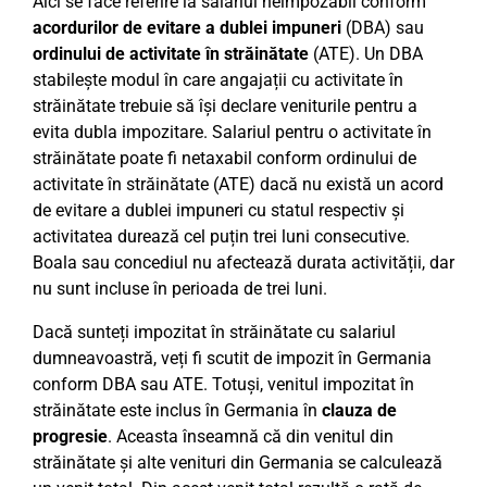
Aici se face referire la salariul neimpozabil conform
acordurilor de evitare a dublei impuneri
(DBA) sau
ordinului de activitate în străinătate
(ATE). Un DBA
stabilește modul în care angajații cu activitate în
străinătate trebuie să își declare veniturile pentru a
evita dubla impozitare. Salariul pentru o activitate în
străinătate poate fi netaxabil conform ordinului de
activitate în străinătate (ATE) dacă nu există un acord
de evitare a dublei impuneri cu statul respectiv și
activitatea durează cel puțin trei luni consecutive.
Boala sau concediul nu afectează durata activității, dar
nu sunt incluse în perioada de trei luni.
Dacă sunteți impozitat în străinătate cu salariul
dumneavoastră, veți fi scutit de impozit în Germania
conform DBA sau ATE. Totuși, venitul impozitat în
străinătate este inclus în Germania în
clauza de
progresie
. Aceasta înseamnă că din venitul din
străinătate și alte venituri din Germania se calculează