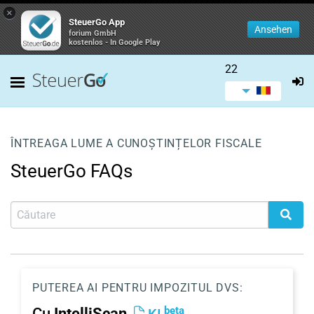
×
SteuerGo App
Ansehen
forium GmbH
kostenlos - In Google Play
22
ÎNTREAGA LUME A CUNOȘTINȚELOR FISCALE
SteuerGo FAQs
PUTEREA AI PENTRU IMPOZITUL DVS:
beta
Cu
IntelliScan