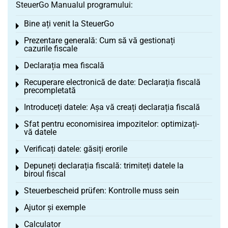
SteuerGo Manualul programului:
Bine ați venit la SteuerGo
Toggle menu
Prezentare generală: Cum să vă gestionați
Toggle menu
cazurile fiscale
Declarația mea fiscală
Toggle menu
Recuperare electronică de date: Declarația fiscală
Toggle menu
precompletată
Introduceți datele: Așa vă creați declarația fiscală
Toggle menu
Sfat pentru economisirea impozitelor: optimizați-
Toggle menu
vă datele
Verificați datele: găsiți erorile
Toggle menu
Depuneți declarația fiscală: trimiteți datele la
Toggle menu
biroul fiscal
Steuerbescheid prüfen: Kontrolle muss sein
Toggle menu
Ajutor și exemple
Toggle menu
Calculator
Toggle menu