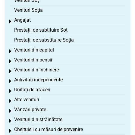
Venituri Soț
Venituri Soția
Angajat
Toggle menu
Prestații de subtituire Soț
Prestații de substituire Soția
Venituri din capital
Toggle menu
Venituri din pensii
Toggle menu
Venituri din închiriere
Toggle menu
Activități independente
Toggle menu
Unități de afaceri
Toggle menu
Alte venituri
Toggle menu
Vânzări private
Toggle menu
Venituri din străinătate
Toggle menu
Cheltuieli cu măsuri de prevenire
Toggle menu