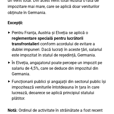
un venit total. Din acest venit total rezultă o rată de
impozitare mai mare, care se aplică doar veniturilor
obținute în Germania.
Excepții:
Pentru Franța, Austria și Elveția se aplică o
reglementare specială pentru lucrătorii
transfrontalieri
conform acordului de evitare a
dublei impuneri. Dacă lucrați în aceste țări, salariul
este impozitat în statul de reședință, Germania.
În Elveția, angajatorul poate percepe un impozit pe
salariu de 4,5%, care se deduce din impozitul din
Germania.
Funcționarii publici și angajații din sectorul public își
impozitează veniturile întotdeauna în țara în care
lucrează, deoarece se aplică principiul statului
plătitor.
Notă:
Ordinul de activitate în străinătate a fost recent