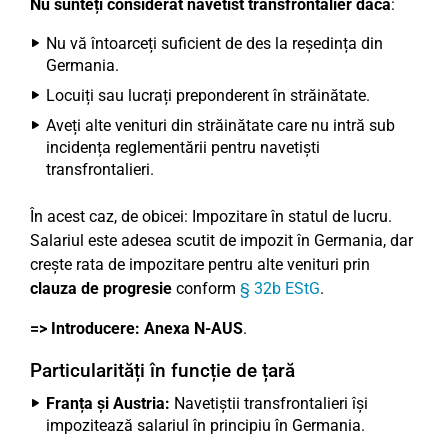
Nu sunteți considerat navetist transfrontalier dacă
:
Nu vă întoarceți suficient de des la reședința din
Germania.
Locuiți sau lucrați preponderent în străinătate.
Aveți alte venituri din străinătate care nu intră sub
incidența reglementării pentru navetiști
transfrontalieri.
În acest caz, de obicei: Impozitare în statul de lucru.
Salariul este adesea scutit de impozit în Germania, dar
crește rata de impozitare pentru alte venituri prin
clauza de progresie
conform
§ 32b EStG
.
=> Introducere:
Anexa N-AUS
.
Particularități în funcție de țară
Franța și Austria:
Navetiștii transfrontalieri își
impozitează salariul în principiu în Germania.