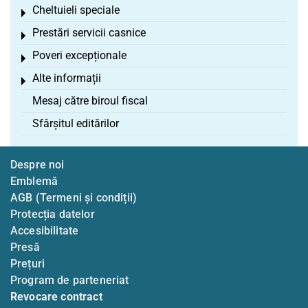
Cheltuieli speciale
Toggle menu
Prestări servicii casnice
Toggle menu
Poveri excepționale
Toggle menu
Alte informații
Toggle menu
Mesaj către biroul fiscal
Sfârșitul editărilor
Despre noi
Emblemă
AGB (Termeni și condiții)
Protecția datelor
Accesibilitate
Presă
Prețuri
Program de parteneriat
Revocare contract