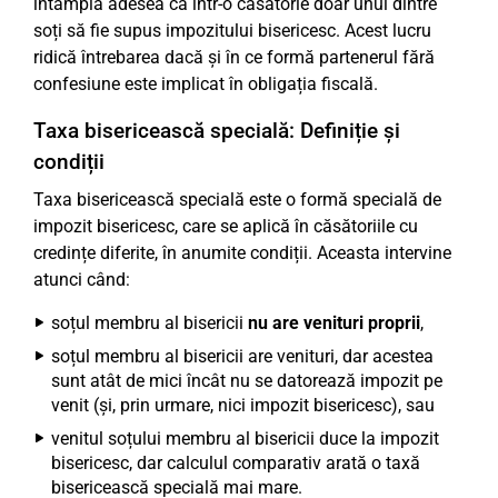
întâmplă adesea ca într-o căsătorie doar unul dintre
soți să fie supus impozitului bisericesc. Acest lucru
ridică întrebarea dacă și în ce formă partenerul fără
confesiune este implicat în obligația fiscală.
Taxa bisericească specială: Definiție și
condiții
Taxa bisericească specială este o formă specială de
impozit bisericesc, care se aplică în căsătoriile cu
credințe diferite, în anumite condiții. Aceasta intervine
atunci când:
soțul membru al bisericii
nu are venituri proprii
,
soțul membru al bisericii are venituri, dar acestea
sunt atât de mici încât nu se datorează impozit pe
venit (și, prin urmare, nici impozit bisericesc), sau
venitul soțului membru al bisericii duce la impozit
bisericesc, dar calculul comparativ arată o taxă
bisericească specială mai mare.