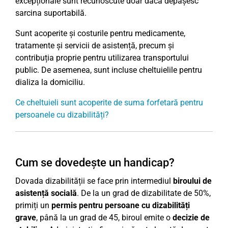
excepționale sunt recunoscute doar dacă depășesc
sarcina suportabilă.
Sunt acoperite și costurile pentru medicamente,
tratamente și servicii de asistență, precum și
contribuția proprie pentru utilizarea transportului
public. De asemenea, sunt incluse cheltuielile pentru
dializa la domiciliu.
Ce cheltuieli sunt acoperite de suma forfetară pentru
persoanele cu dizabilități?
Cum se dovedește un handicap?
Dovada dizabilității se face prin intermediul
biroului de
asistență socială
. De la un grad de dizabilitate de 50%,
primiți un
permis pentru persoane cu dizabilități
grave
, până la un grad de 45, biroul emite o
decizie de