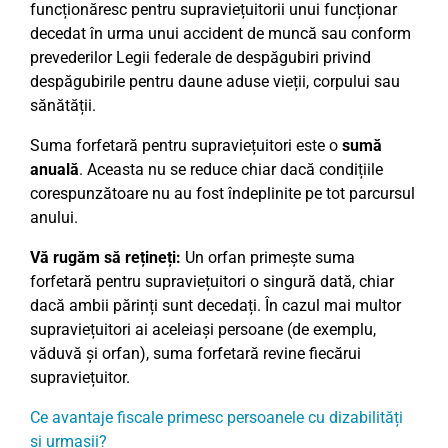
funcționăresc pentru supraviețuitorii unui funcționar
decedat în urma unui accident de muncă sau conform
prevederilor Legii federale de despăgubiri privind
despăgubirile pentru daune aduse vieții, corpului sau
sănătății.
Suma forfetară pentru supraviețuitori este o
sumă
anuală
. Aceasta nu se reduce chiar dacă condițiile
corespunzătoare nu au fost îndeplinite pe tot parcursul
anului.
Vă rugăm să rețineți:
Un orfan primește suma
forfetară pentru supraviețuitori o singură dată, chiar
dacă ambii părinți sunt decedați. În cazul mai multor
supraviețuitori ai aceleiași persoane (de exemplu,
văduvă și orfan), suma forfetară revine fiecărui
supraviețuitor.
Ce avantaje fiscale primesc persoanele cu dizabilități
și urmașii?