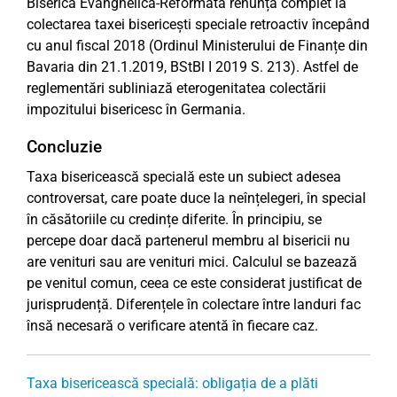
Biserica Evanghelică-Reformată renunță complet la
colectarea taxei bisericești speciale retroactiv începând
cu anul fiscal 2018 (Ordinul Ministerului de Finanțe din
Bavaria din 21.1.2019, BStBl I 2019 S. 213). Astfel de
reglementări subliniază eterogenitatea colectării
impozitului bisericesc în Germania.
Concluzie
Taxa bisericească specială este un subiect adesea
controversat, care poate duce la neînțelegeri, în special
în căsătoriile cu credințe diferite. În principiu, se
percepe doar dacă partenerul membru al bisericii nu
are venituri sau are venituri mici. Calculul se bazează
pe venitul comun, ceea ce este considerat justificat de
jurisprudență. Diferențele în colectare între landuri fac
însă necesară o verificare atentă în fiecare caz.
Taxa bisericească specială: obligația de a plăti