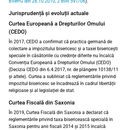
BVerfG din 28.10.2010, 2 BvR 591/06
).
Jurisprudență și evoluții actuale
Curtea Europeană a Drepturilor Omului
(CEDO)
În 2017, CEDO a confirmat că practica germană de
colectare a impozitului bisericesc și a taxei bisericești
speciale în căsătoriile cu credințe diferite nu încalcă
Convenția Europeană a Drepturilor Omului (CEDO)
(Decizia CEDO din 6.4.2017, nr. de plângere 10138/11
și altele). Curtea a subliniat că reglementările privind
impozitul bisericesc se încadrează în cadrul libertății
religioase și al legislației de stat.
Curtea Fiscală din Saxonia
În 2019, Curtea Fiscală din Saxonia a declarat că
reglementările privind taxa bisericească specială în
Saxonia pentru anii fiscali 2014 și 2015 încalcă