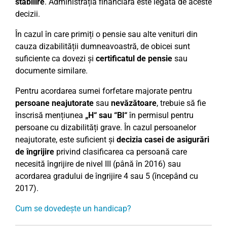
stabilire
. Administrația financiară este legată de aceste
decizii.
În cazul în care primiți o pensie sau alte venituri din
cauza dizabilității dumneavoastră, de obicei sunt
suficiente ca dovezi și
certificatul de pensie
sau
documente similare.
Pentru acordarea sumei forfetare majorate pentru
persoane neajutorate
sau
nevăzătoare
, trebuie să fie
înscrisă mențiunea
„H“ sau “Bl“
în permisul pentru
persoane cu dizabilități grave. În cazul persoanelor
neajutorate, este suficient și
decizia casei de asigurări
de îngrijire
privind clasificarea ca persoană care
necesită îngrijire de nivel III (până în 2016) sau
acordarea gradului de îngrijire 4 sau 5 (începând cu
2017).
Cum se dovedește un handicap?