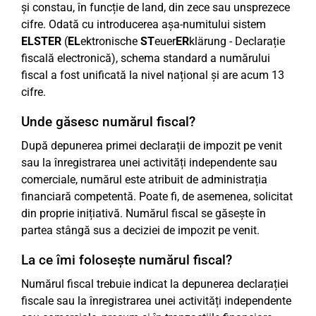
și constau, în funcție de land, din zece sau unsprezece
cifre. Odată cu introducerea așa-numitului sistem
ELSTER
(
EL
ektronische
ST
euer
ER
klärung - Declarație
fiscală electronică), schema standard a numărului
fiscal a fost unificată la nivel național și are acum 13
cifre.
Unde găsesc numărul fiscal?
După depunerea primei declarații de impozit pe venit
sau la înregistrarea unei activități independente sau
comerciale, numărul este atribuit de administrația
financiară competentă. Poate fi, de asemenea, solicitat
din proprie inițiativă. Numărul fiscal se găsește în
partea stângă sus a deciziei de impozit pe venit.
La ce îmi folosește numărul fiscal?
Numărul fiscal trebuie indicat la depunerea declarației
fiscale sau la înregistrarea unei activități independente