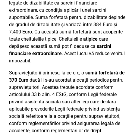
legate de dizabilitate ca sarcini financiare
extraordinare, cu condiția aplicării unei sarcini
suportabile. Suma forfetară pentru dizabilitate depinde
de gradul de dizabilitate și variază între 384 Euro și
7.400 Euro. Cu această sumă forfetară sunt acoperite
toate cheltuielile tipice. Cheltuielile
atipice
care
depășesc această sumă pot fi deduse ca
sarcini
financiare extraordinare
. Acest lucru vă reduce venitul
impozabil.
Supraviețuitorii primesc, la cerere, o
sumă forfetară de
370 Euro
dacă li s-au acordat alocații periodice pentru
supraviețuitori. Acestea trebuie acordate conform
articolului 33 b alin. 4 EStG, conform Legii federale
privind asistența socială sau altei legi care declară
aplicabile prevederile Legii federale privind asistența
socială referitoare la alocațiile pentru supraviețuitori,
conform reglementărilor privind asigurarea legală de
accidente, conform reglementărilor de drept