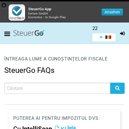
×
SteuerGo App
Ansehen
forium GmbH
kostenlos - In Google Play
22
ÎNTREAGA LUME A CUNOȘTINȚELOR FISCALE
SteuerGo FAQs
PUTEREA AI PENTRU IMPOZITUL DVS:
beta
Cu
IntelliScan