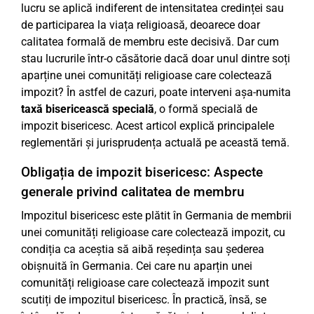
lucru se aplică indiferent de intensitatea credinței sau
de participarea la viața religioasă, deoarece doar
calitatea formală de membru este decisivă. Dar cum
stau lucrurile într-o căsătorie dacă doar unul dintre soți
aparține unei comunități religioase care colectează
impozit? În astfel de cazuri, poate interveni așa-numita
taxă bisericească specială
, o formă specială de
impozit bisericesc. Acest articol explică principalele
reglementări și jurisprudența actuală pe această temă.
Obligația de impozit bisericesc: Aspecte
generale privind calitatea de membru
Impozitul bisericesc este plătit în Germania de membrii
unei comunități religioase care colectează impozit, cu
condiția ca aceștia să aibă reședința sau șederea
obișnuită în Germania. Cei care nu aparțin unei
comunități religioase care colectează impozit sunt
scutiți de impozitul bisericesc. În practică, însă, se