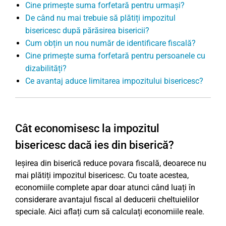
Cine primește suma forfetară pentru urmași?
De când nu mai trebuie să plătiți impozitul
bisericesc după părăsirea bisericii?
Cum obțin un nou număr de identificare fiscală?
Cine primește suma forfetară pentru persoanele cu
dizabilități?
Ce avantaj aduce limitarea impozitului bisericesc?
Cât economisesc la impozitul
bisericesc dacă ies din biserică?
Ieșirea din biserică reduce povara fiscală, deoarece nu
mai plătiți impozitul bisericesc. Cu toate acestea,
economiile complete apar doar atunci când luați în
considerare avantajul fiscal al deducerii cheltuielilor
speciale. Aici aflați cum să calculați economiile reale.