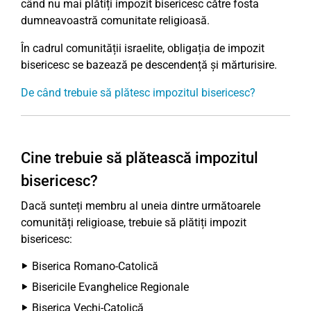
când nu mai plătiți impozit bisericesc către fosta
dumneavoastră comunitate religioasă.
În cadrul comunității israelite, obligația de impozit
bisericesc se bazează pe descendență și mărturisire.
De când trebuie să plătesc impozitul bisericesc?
Cine trebuie să plătească impozitul
bisericesc?
Dacă sunteți membru al uneia dintre următoarele
comunități religioase, trebuie să plătiți impozit
bisericesc:
Biserica Romano-Catolică
Bisericile Evanghelice Regionale
Biserica Vechi-Catolică