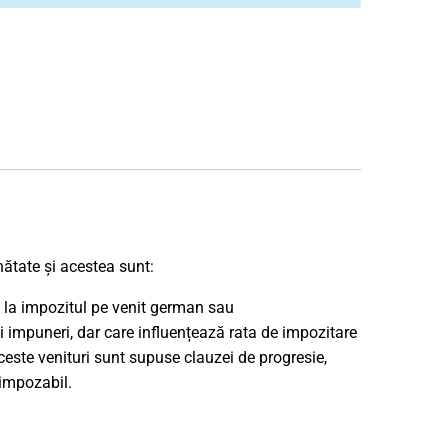
nătate și acestea sunt:
te la impozitul pe venit german sau
i impuneri, dar care influențează rata de impozitare
Aceste venituri sunt supuse clauzei de progresie,
 impozabil.