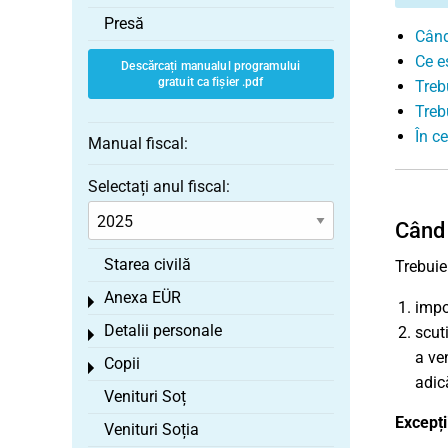
Presă
Când
Ce e
Descărcați manualul programului
gratuit ca fișier .pdf
Treb
Treb
În ce
Manual fiscal:
Selectați anul fiscal:
Când 
Starea civilă
Trebuie
Anexa EÜR
Toggle menu
impo
Detalii personale
scut
Toggle menu
a ve
Copii
Toggle menu
adic
Venituri Soț
Excepți
Venituri Soția