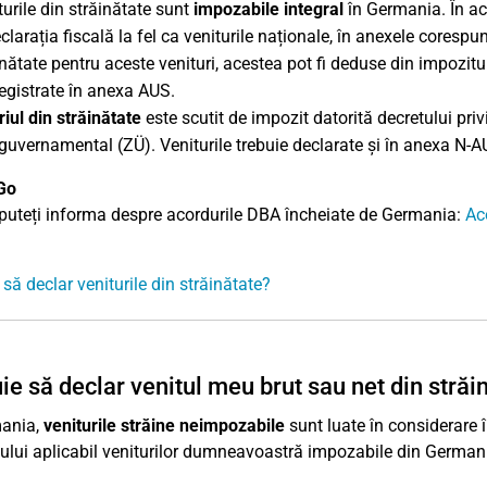
turile din străinătate sunt
impozabile integral
în Germania. În ace
eclarația fiscală la fel ca veniturile naționale, în anexele coresp
inătate pentru aceste venituri, acestea pot fi deduse din impozitu
registrate în anexa AUS.
riul din străinătate
este scutit de impozit datorită decretului pri
rguvernamental (ZÜ). Veniturile trebuie declarate și în anexa N-A
Go
 puteți informa despre acordurile DBA încheiate de Germania:
Aco
 să declar veniturile din străinătate?
ie să declar venitul meu brut sau net din străi
mania,
veniturile străine neimpozabile
sunt luate în considerare î
ului aplicabil veniturilor dumneavoastră impozabile din Germani