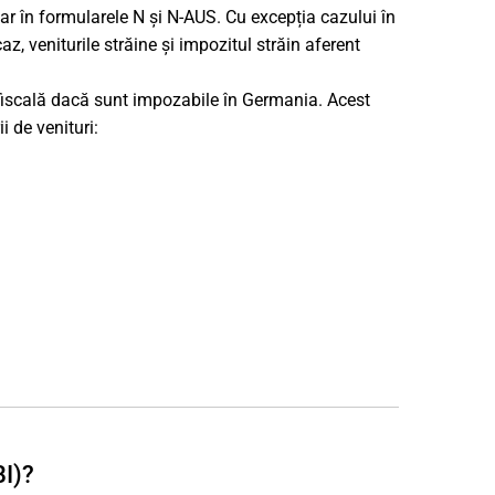
oar în formularele N și N-AUS. Cu excepția cazului în
az, veniturile străine și impozitul străin aferent
 fiscală dacă sunt impozabile în Germania. Acest
i de venituri:
BI)?