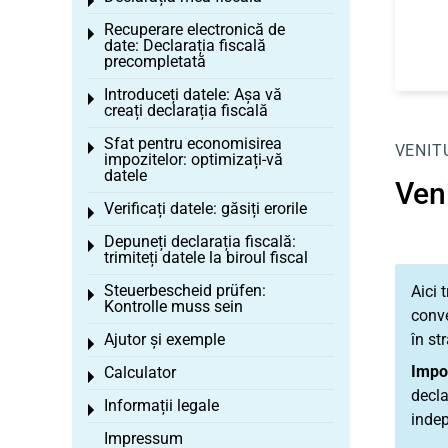
Toggle menu
Recuperare electronică de
Toggle menu
date: Declarația fiscală
precompletată
Introduceți datele: Așa vă
Toggle menu
creați declarația fiscală
Sfat pentru economisirea
Toggle menu
VENIT
impozitelor: optimizați-vă
datele
Veni
Verificați datele: găsiți erorile
Toggle menu
Depuneți declarația fiscală:
Toggle menu
trimiteți datele la biroul fiscal
Steuerbescheid prüfen:
Aici 
Toggle menu
Kontrolle muss sein
conve
Ajutor și exemple
în st
Toggle menu
Impo
Calculator
Toggle menu
decla
Informații legale
Toggle menu
inde
Impressum