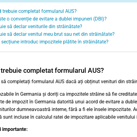
 trebuie completat formularul AUS?
ste o convenție de evitare a dublei impuneri (DBI)?
uie să declar veniturile din străinătate?
uie să declar venitul meu brut sau net din străinătate?
 secțiune introduc impozitele plătite în străinătate?
trebuie completat formularul AUS?
 să completați formularul AUS dacă ați obținut venituri din străi
zabile în Germania și doriți ca impozitele străine să fie credita
ite de impozit în Germania datorită unui acord de evitare a duble
niturilor dumneavoastră interne, fără a fi ele însele impozitate. 
ă sunt incluse în calculul ratei de impozitare aplicabile venitului
i importante: