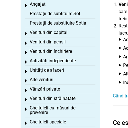
Angajat
Veni
Toggle menu
care 
Prestații de subtituire Soț
treb
Prestații de substituire Soția
Restu
Venituri din capital
lucr
Toggle menu
Ac
Venituri din pensii
Toggle menu
Ac
Venituri din închiriere
Toggle menu
Ag
Activități independente
Toggle menu
Pe
Unități de afaceri
Toggle menu
Al
Alte venituri
Toggle menu
În
Vânzări private
Toggle menu
Când tr
Venituri din străinătate
Toggle menu
Cheltuieli cu măsuri de
Toggle menu
prevenire
Cheltuieli speciale
Ce es
Toggle menu