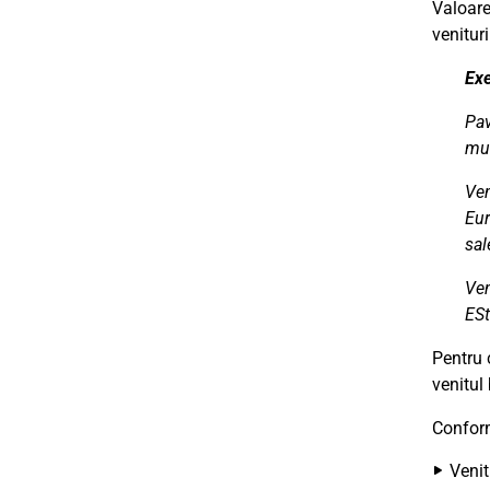
Valoare
venituri
Ex
Pav
mut
Ven
Eur
sal
Ven
ESt
Pentru c
venitul 
Conform
Venit