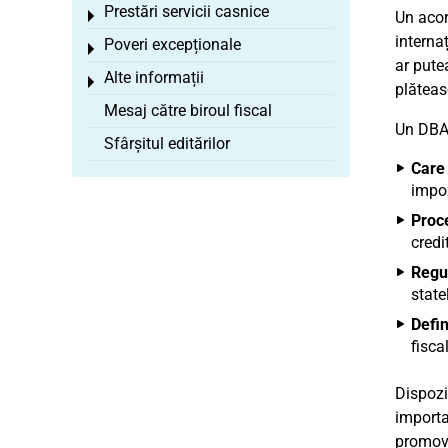
Prestări servicii casnice
Toggle menu
Un acor
internaț
Poveri excepționale
Toggle menu
ar pute
Alte informații
Toggle menu
plăteas
Mesaj către biroul fiscal
Un DBA 
Sfârșitul editărilor
Care 
impoz
Proce
credi
Regul
state
Defin
fisca
Dispoziț
importa
promovar