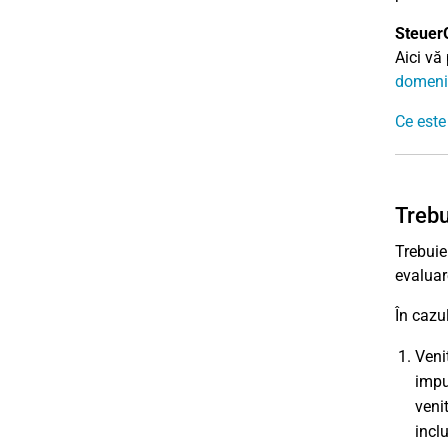
Steuer
Aici vă
domeniu
Ce este
Trebu
Trebuie
evaluar
În cazul
Veni
impu
veni
incl