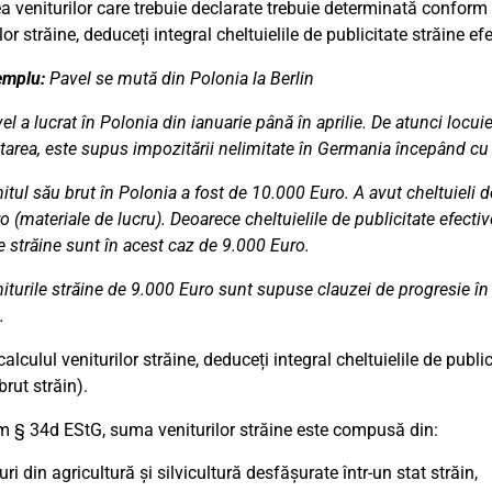
a veniturilor care trebuie declarate trebuie determinată conform 
lor străine, deduceți integral cheltuielile de publicitate străine efe
emplu:
Pavel se mută din Polonia la Berlin
el a lucrat în Polonia din ianuarie până în aprilie. De atunci locu
area, este supus impozitării nelimitate în Germania începând cu
itul său brut în Polonia a fost de 10.000 Euro. A avut cheltuieli d
o (materiale de lucru). Deoarece cheltuielile de publicitate efecti
e străine sunt în acest caz de 9.000 Euro.
iturile străine de 9.000 Euro sunt supuse clauzei de progresie în 
.
alculul veniturilor străine, deduceți integral cheltuielile de publici
brut străin).
 § 34d EStG, suma veniturilor străine este compusă din:
uri din agricultură și silvicultură desfășurate într-un stat străin,