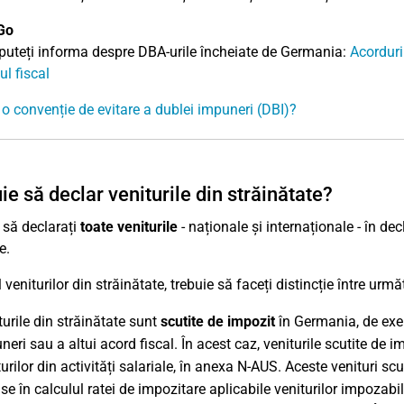
Go
 puteți informa despre DBA-urile încheiate de Germania:
Acorduri 
l fiscal
 o convenție de evitare a dublei impuneri (DBI)?
ie să declar veniturile din străinătate?
 să declarați
toate veniturile
- naționale și internaționale - în d
e.
 veniturilor din străinătate, trebuie să faceți distincție între urmă
turile din străinătate sunt
scutite de impozit
în Germania, de exem
neri sau a altui acord fiscal. În acest caz, veniturile scutite de 
turilor din activități salariale, în anexa N-AUS. Aceste venituri s
use în calculul ratei de impozitare aplicabile veniturilor impozabi