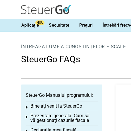
NOU
Aplicație
Securitate
Prețuri
Întrebări frec
ÎNTREAGA LUME A CUNOȘTINȚELOR FISCALE
SteuerGo FAQs
SteuerGo Manualul programului:
Bine ați venit la SteuerGo
Toggle menu
Prezentare generală: Cum să
Toggle menu
vă gestionați cazurile fiscale
Declarația mea fiscală