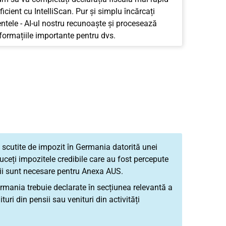
ficient cu IntelliScan. Pur și simplu încărcați
tele - AI-ul nostru recunoaște și procesează
nformațiile importante pentru dvs.
 scutite de impozit în Germania datorită unei
duceți impozitele credibile care au fost percepute
ții sunt necesare pentru Anexa AUS.
ermania trebuie declarate în secțiunea relevantă a
turi din pensii sau venituri din activități