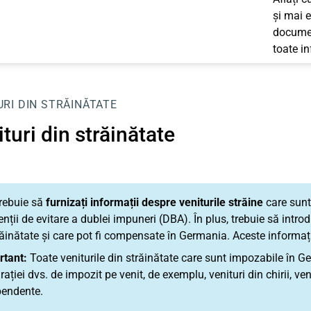
și mai e
documen
toate i
URI DIN STRĂINĂTATE
turi din străinătate
trebuie să
furnizați informații despre veniturile străine
care sunt
nții de evitare a dublei impuneri (DBA). În plus, trebuie să intro
răinătate și care pot fi compensate în Germania. Aceste informa
rtant:
Toate veniturile din străinătate care sunt impozabile în G
rației dvs. de impozit pe venit, de exemplu, venituri din chirii, veni
pendente.