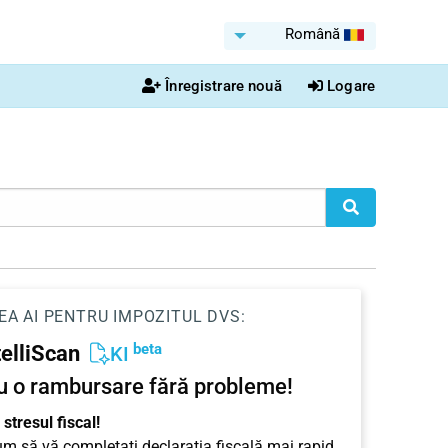
Română
Înregistrare nouă
Logare
EA AI PENTRU IMPOZITUL DVS:
beta
telliScan
KI
u o rambursare fără probleme!
stresul fiscal!
cum să vă completați declarația fiscală mai rapid