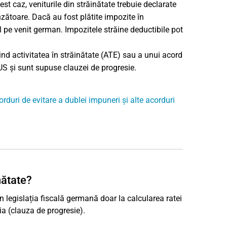
st caz, veniturile din străinătate trebuie declarate
unzătoare. Dacă au fost plătite impozite în
l pe venit german. Impozitele străine deductibile pot
vind activitatea în străinătate (ATE) sau a unui acord
US și sunt supuse clauzei de progresie.
rduri de evitare a dublei impuneri și alte acorduri
nătate?
n legislația fiscală germană doar la calcularea ratei
a (clauza de progresie).