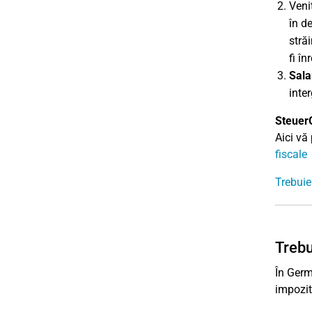
Veni
în d
stră
fi în
Sala
inte
Steuer
Aici vă
fiscale
Trebuie
Trebu
În Ger
impozit