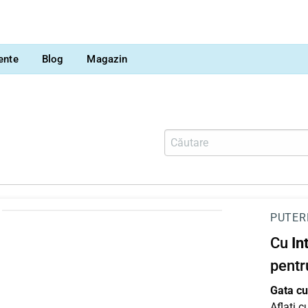
vente
Blog
Magazin
PUTER
Cu
In
pentr
Gata cu 
Aflați 