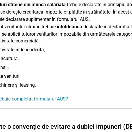
turi străine din muncă salariată
trebuie declarate în principiu d
se dorește creditarea impozitelor plătite în străinătate. În acest c
uie declarate suplimentar în formularul AUS.
l veniturilor străine trebuie
întotdeauna
declarate în declarația
u se aplică tuturor veniturilor impozabile din următoarele categori
tivitate comercială,
tivitate independentă,
ricultură,
nsii,
te venituri,
chiriere și leasing.
ebuie completat formularul AUS?
te o convenție de evitare a dublei impuneri (D