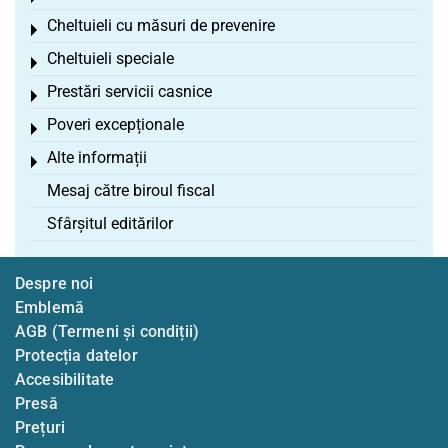
Cheltuieli cu măsuri de prevenire
Toggle menu
Cheltuieli speciale
Toggle menu
Prestări servicii casnice
Toggle menu
Poveri excepționale
Toggle menu
Alte informații
Toggle menu
Mesaj către biroul fiscal
Sfârșitul editărilor
Despre noi
Emblemă
AGB (Termeni și condiții)
Protecția datelor
Accesibilitate
Presă
Prețuri