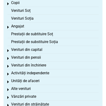
Copii
Toggle menu
Venituri Soț
Venituri Soția
Angajat
Toggle menu
Prestații de subtituire Soț
Prestații de substituire Soția
Venituri din capital
Toggle menu
Venituri din pensii
Toggle menu
Venituri din închiriere
Toggle menu
Activități independente
Toggle menu
Unități de afaceri
Toggle menu
Alte venituri
Toggle menu
Vânzări private
Toggle menu
Venituri din străinătate
Toggle menu