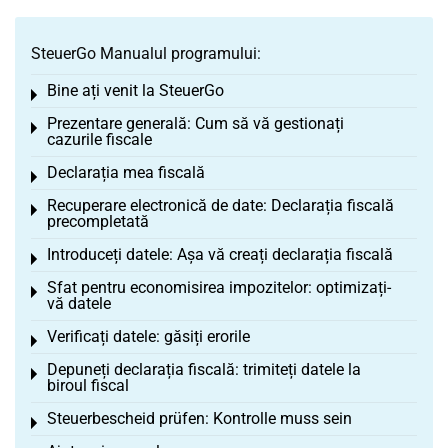
SteuerGo Manualul programului:
Bine ați venit la SteuerGo
Toggle menu
Prezentare generală: Cum să vă gestionați
Toggle menu
cazurile fiscale
Declarația mea fiscală
Toggle menu
Recuperare electronică de date: Declarația fiscală
Toggle menu
precompletată
Introduceți datele: Așa vă creați declarația fiscală
Toggle menu
Sfat pentru economisirea impozitelor: optimizați-
Toggle menu
vă datele
Verificați datele: găsiți erorile
Toggle menu
Depuneți declarația fiscală: trimiteți datele la
Toggle menu
biroul fiscal
Steuerbescheid prüfen: Kontrolle muss sein
Toggle menu