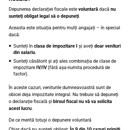
Depunerea declarației fiscale este
voluntară
dacă
nu
sunteți obligat legal să o depuneți
.
Aceasta este situația pentru mulți angajați – în special
dacă:
Sunteți în
clasa de impozitare I
și aveți
doar venituri
din salariu
.
Sunteți căsătorit și ați ales combinația de clase de
impozitare
IV/IV
(fără așa-numita procedură de
factor).
În aceste cazuri, veniturile dumneavoastră sunt de
obicei deja impozitate integral. Nu trebuie să depuneți
o declarație fiscală și
biroul fiscal nu vă va solicita
acest lucru
.
De ce merită totuși o depunere voluntară
Chiar dacă nu sunteți obligat:
În 9 din 10 cazuri primiți