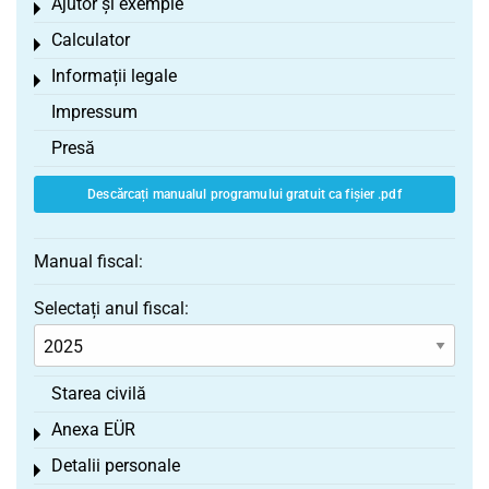
Ajutor și exemple
Toggle menu
Calculator
Toggle menu
Informații legale
Toggle menu
Impressum
Presă
Descărcați manualul programului gratuit ca fișier .pdf
Manual fiscal:
Selectați anul fiscal:
Starea civilă
Anexa EÜR
Toggle menu
Detalii personale
Toggle menu