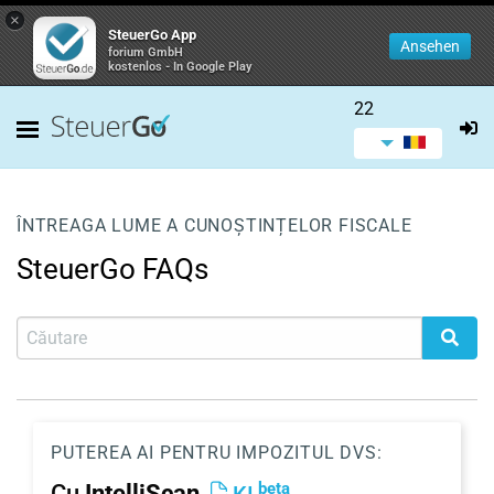
×
SteuerGo App
Ansehen
forium GmbH
kostenlos - In Google Play
22
ÎNTREAGA LUME A CUNOȘTINȚELOR FISCALE
SteuerGo FAQs
PUTEREA AI PENTRU IMPOZITUL DVS:
beta
Cu
IntelliScan