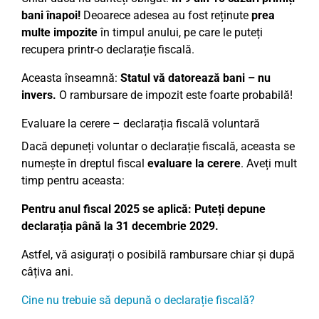
bani înapoi!
Deoarece adesea au fost reținute
prea
multe impozite
în timpul anului, pe care le puteți
recupera printr-o declarație fiscală.
Aceasta înseamnă:
Statul vă datorează bani – nu
invers.
O rambursare de impozit este foarte probabilă!
Evaluare la cerere – declarația fiscală voluntară
Dacă depuneți voluntar o declarație fiscală, aceasta se
numește în dreptul fiscal
evaluare la cerere
. Aveți mult
timp pentru aceasta:
Pentru anul fiscal 2025 se aplică: Puteți depune
declarația până la 31 decembrie 2029.
Astfel, vă asigurați o posibilă rambursare chiar și după
câțiva ani.
Cine nu trebuie să depună o declarație fiscală?