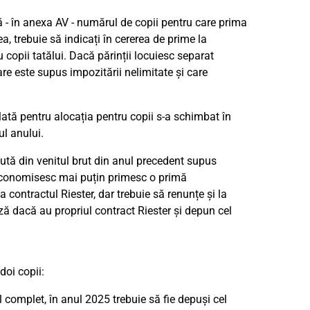
ă - în anexa AV - numărul de copii pentru care prima
 trebuie să indicați în cererea de prime la
copii tatălui. Dacă părinții locuiesc separat
re este supus impozitării nelimitate și care
lată pentru alocația pentru copii s-a schimbat în
ul anului.
sută din venitul brut din anul precedent supus
e economisesc mai puțin primesc o primă
 contractul Riester, dar trebuie să renunțe și la
bază dacă au propriul contract Riester și depun cel
doi copii:
l complet, în anul 2025 trebuie să fie depuși cel