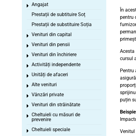
Angajat
Toggle menu
În aces
Prestații de subtituire Soț
pentru 
Prestații de substituire Soția
furnizo
permane
Venituri din capital
Toggle menu
primeșt
Venituri din pensii
Toggle menu
Acesta 
Venituri din închiriere
Toggle menu
cursul a
Activități independente
Toggle menu
Pentru 
Unități de afaceri
Toggle menu
asigură
Alte venituri
proporț
Toggle menu
sprijin
Vânzări private
Toggle menu
puțin s
Venituri din străinătate
Toggle menu
Beispie
Cheltuieli cu măsuri de
Toggle menu
Impactul
prevenire
Cheltuieli speciale
Toggle menu
Venitul