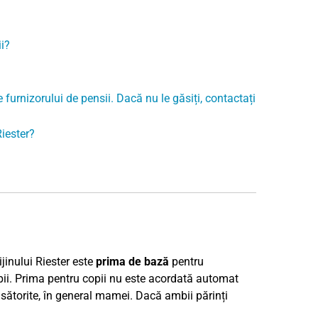
i?
 furnizorului de pensii. Dacă nu le găsiți, contactați
Riester?
jinului Riester este
prima de bază
pentru
pii. Prima pentru copii nu este acordată automat
căsătorite, în general mamei. Dacă ambii părinți