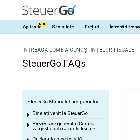
NOU
Aplicație
Securitate
Prețuri
Întrebări frec
ÎNTREAGA LUME A CUNOȘTINȚELOR FISCALE
SteuerGo FAQs
SteuerGo Manualul programului:
Bine ați venit la SteuerGo
Toggle menu
Prezentare generală: Cum să
Toggle menu
vă gestionați cazurile fiscale
Declarația mea fiscală