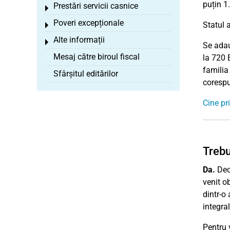
puțin 1
Prestări servicii casnice
Toggle menu
Poveri excepționale
Statul 
Toggle menu
Alte informații
Toggle menu
Se ada
Mesaj către biroul fiscal
la 720 
familia
Sfârșitul editărilor
corespu
Cine pr
Trebu
Da.
Deoa
venit o
dintr-o
integra
Pentru 