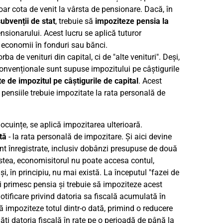
doar cota de venit la vârsta de pensionare. Dacă, în
ubvenții de stat
, trebuie să
impoziteze pensia la
nsionarului. Acest lucru se aplică tuturor
de economii în fonduri sau bănci.
a de venituri din capital, ci de "alte venituri". Deși,
convenționale sunt supuse impozitului pe câștigurile
te de impozitul pe câștigurile de capital
. Acest
a, pensiile trebuie impozitate la rata personală de
ocuințe, se aplică impozitarea ulterioară.
tă
- la rata personală de impozitare. Și aici devine
sunt înregistrate, inclusiv dobânzi presupuse de două
estea, economisitorul nu poate accesa contul,
i, în principiu, nu mai există. La începutul "fazei de
își primesc pensia și trebuie să impoziteze acest
otificare privind datoria sa fiscală acumulată în
să impoziteze totul dintr-o dată, primind o reducere
ti datoria fiscală în rate pe o perioadă de până la