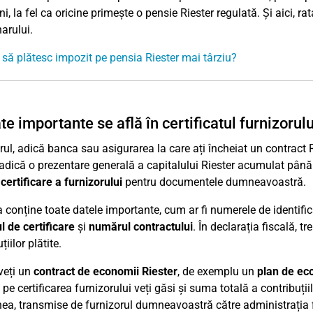
i, la fel ca oricine primește o pensie Riester regulată. Și aici, r
arului.
 să plătesc impozit pe pensia Riester mai târziu?
te importante se află în certificatul furnizorulu
rul, adică banca sau asigurarea la care ați încheiat un contract 
 adică o prezentare generală a capitalului Riester acumulat pân
a
certificare a furnizorului
pentru documentele dumneavoastră.
 conține toate datele importante, cum ar fi numerele de identific
 de certificare
și
numărul contractului
. În declarația fiscală, t
țiilor plătite.
veți un
contract de economii Riester
, de exemplu un
plan de eco
, pe certificarea furnizorului veți găsi și suma totală a contribuții
a, transmise de furnizorul dumneavoastră către administrația fis