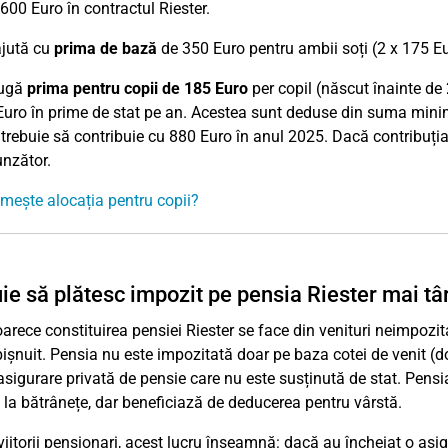
.600 Euro în contractul Riester.
ajută cu
prima de bază
de 350 Euro pentru ambii soți (2 x 175 Eu
ugă
prima pentru copii de 185 Euro
per copil (născut înainte de 2
Euro în prime de stat pe an. Acestea sunt deduse din suma minim
 trebuie să contribuie cu 880 Euro în anul 2025. Dacă contribuția 
nzător.
imește alocația pentru copii?
ie să plătesc impozit pe pensia Riester mai tâ
rece constituirea pensiei Riester se face din venituri neimpozita
bișnuit. Pensia nu este impozitată doar pe baza cotei de venit (d
 asigurare privată de pensie care nu este susținută de stat. Pensia
l la bătrânețe, dar beneficiază de deducerea pentru vârstă.
viitorii pensionari, acest lucru înseamnă: dacă au încheiat o asi