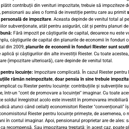
 plătit contribuții din venituri impozitate, trebuie să impoziteze 
 pensionarii au ales o formă de investiție pentru care au primit
s
r personală de impozitare
. Aceasta depinde de venitul total al pe
țiilor subvenționate, atât pentru asigurări, cât și pentru planuri 
 bună:
Fără impozit pe câștigurile de capital, deoarece nu este vorb
plu, câștigurile de capital din planurile de economii în fonduri 
tal din 2009,
planurile de economii în fonduri Riester sunt scuti
 aplică și câștigurilor din alte investiții Riester. Cu toate aceste
are (impozitare ulterioară), care depinde de venitul total.
 pentru locuințe:
Impozitare complicată. În cazul Riester pentru l
uțiile rămân neimpozitate
,
doar pensia în sine trebuie impozita
omplicat cu Riester pentru locuințe: contribuțiile și subvențiile 
e, într-un "cont de promovare a locuinței" imaginar. Cu toate ac
e soldul înregistrat acolo este investit în promovarea imobiliară ș
 adică atunci când ceilalți economisitori Riester "convenționali" 
economisitorul Riester pentru locuințe primește, de asemenea, o n
 ani în contul imaginar. Apoi, pensionarul proprietar are de ales: 
ca recompensă. Sau impozitarea treptată: în acest caz, poate plă