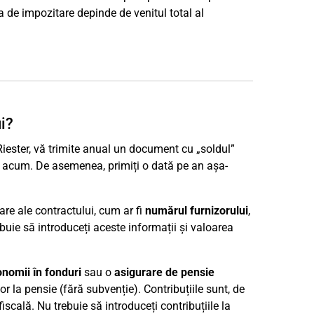
ata de impozitare depinde de venitul total al
i?
Riester, vă trimite anual un document cu „soldul”
ă acum. De asemenea, primiți o dată pe an așa-
are ale contractului, cum ar fi
numărul furnizorului
,
rebuie să introduceți aceste informații și valoarea
nomii în fonduri
sau o
asigurare de pensie
lor la pensie (fără subvenție). Contribuțiile sunt, de
cală. Nu trebuie să introduceți contribuțiile la