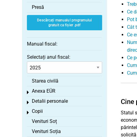
Treb
Presă
Ce da
Pot 
Descărcați manualul programului
gratuit ca fișier .pdf
Cât 
Ce es
Numă
Manual fiscal:
direc
Selectați anul fiscal:
Ce p
Cum 
Cum 
Starea civilă
Anexa EÜR
Toggle menu
Cine 
Detalii personale
Toggle menu
Copii
Statul 
Toggle menu
economi
Venituri Soț
părinte
Venituri Soția
solicită