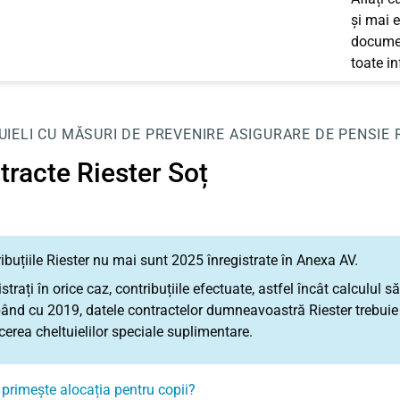
și mai e
documen
toate i
UIELI CU MĂSURI DE PREVENIRE
ASIGURARE DE PENSIE 
tracte Riester Soț
ibuțiile Riester nu mai sunt 2025 înregistrate în Anexa AV.
istrați în orice caz, contribuțiile efectuate, astfel încât calculul 
ând cu 2019, datele contractelor dumneavoastră Riester trebuie s
erea cheltuielilor speciale suplimentare.
 primește alocația pentru copii?