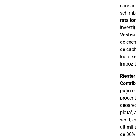
care au
schimb,
rata lo
investi
Vestea
de exem
de capi
lucru se
impozit
Riester
Contrib
puțin c
procent
deoarec
plată",
venit, 
ultimii
de 30% 