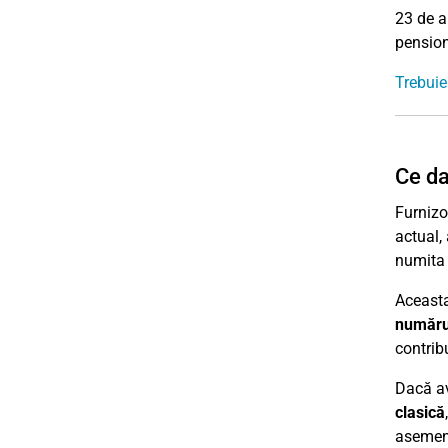
23 de an
pension
Trebuie
Ce da
Furnizo
actual,
numit
Aceasta
numărul
contribu
Dacă a
clasică
asemene