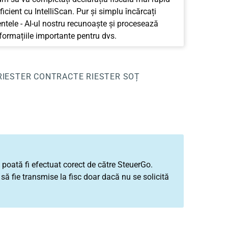
ficient cu IntelliScan. Pur și simplu încărcați
tele - AI-ul nostru recunoaște și procesează
nformațiile importante pentru dvs.
RIESTER
CONTRACTE RIESTER SOȚ
să poată fi efectuat corect de către SteuerGo.
ă fie transmise la fisc doar dacă nu se solicită