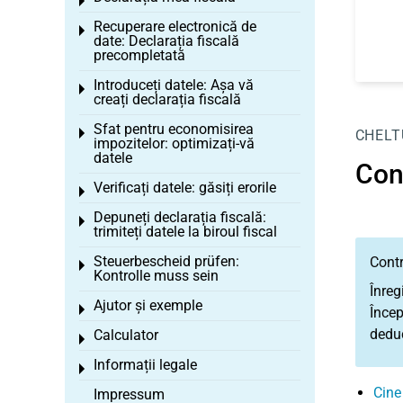
Toggle menu
Recuperare electronică de
Toggle menu
date: Declarația fiscală
precompletată
Introduceți datele: Așa vă
Toggle menu
creați declarația fiscală
Sfat pentru economisirea
Toggle menu
CHELT
impozitelor: optimizați-vă
datele
Con
Verificați datele: găsiți erorile
Toggle menu
Depuneți declarația fiscală:
Toggle menu
trimiteți datele la biroul fiscal
Steuerbescheid prüfen:
Contr
Toggle menu
Kontrolle muss sein
Înreg
Ajutor și exemple
Toggle menu
Încep
deduc
Calculator
Toggle menu
Informații legale
Toggle menu
Cine
Impressum