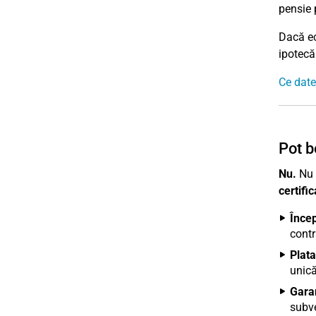
pensie 
Dacă ec
ipotecă
Ce date 
Pot b
Nu.
Nu p
certifi
Încep
contr
Plata
unică
Garan
subve