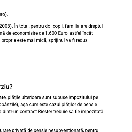
ro).
008). În total, pentru doi copii, familia are dreptul
ă de economisire de 1.600 Euro, astfel încât
proprie este mai mică, sprijinul va fi redus
rziu?
te, plățile ulterioare sunt supuse impozitului pe
obânzile), așa cum este cazul plăților de pensie
 dintr-un contract Riester trebuie să fie impozitată
gurare privată de pensie nesubvenționată, pentru