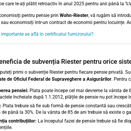
pe care le-ați plătit retroactiv în anul 2025 pentru anii până la %
onomisiți pentru pensie prin
Wohn-Riester
, vă rugăm să introd
 sau economisiți într-un contract de economii pentru locuințe. Ace
importante se află în certificatul furnizorului?
eneficia de subvenția Riester pentru orice sist
uteți primi o subvenție Riester pentru fiecare pensie privată. 
cate de Oficiul Federal de Supraveghere a Asigurărilor
. Pentru c
erea pensiei:
Plata poate începe cel mai devreme la vârsta de 6
actele încheiate după 1.1.2012, plățile de pensie nu pot începe î
:
Plata trebuie să fie sub formă de pensie constantă sau crescăto
 de până la 30%. De la vârsta de 85 de ani trebuie să existe o ga
ția contribuțiilor:
La începutul fazei de pensie trebuie să fie disp
nțiile.