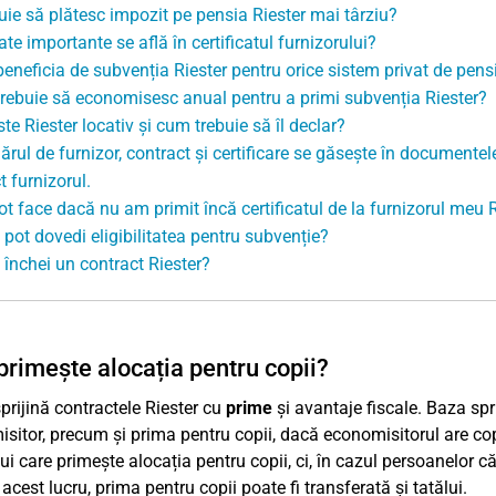
uie să plătesc impozit pe pensia Riester mai târziu?
te importante se află în certificatul furnizorului?
beneficia de subvenția Riester pentru orice sistem privat de pensi
trebuie să economisesc anual pentru a primi subvenția Riester?
te Riester locativ și cum trebuie să îl declar?
rul de furnizor, contract și certificare se găsește în documentele
t furnizorul.
ot face dacă nu am primit încă certificatul de la furnizorul meu 
pot dovedi eligibilitatea pentru subvenție?
închei un contract Riester?
primește alocația pentru copii?
sprijină contractele Riester cu
prime
și avantaje fiscale. Baza spri
sitor, precum și prima pentru copii, dacă economisitorul are co
lui care primește alocația pentru copii, ci, în cazul persoanelor 
 acest lucru, prima pentru copii poate fi transferată și tatălui.