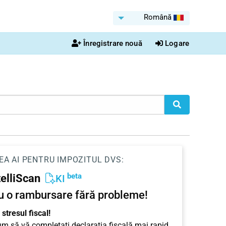
Română
Înregistrare nouă
Logare
EA AI PENTRU IMPOZITUL DVS:
beta
telliScan
KI
u o rambursare fără probleme!
stresul fiscal!
cum să vă completați declarația fiscală mai rapid