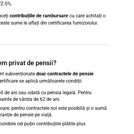
VZ-5%.
uceți
contribuțiile de rambursare
cu care achitați o
ste sume le aflați din certificarea furnizorului.
em privat de pensii?
Sunt subvenționate
doar contractele de pensie
ertificare se aplică următoarele condiții:
0 de ani sau odată cu pensia legală. Pentru
nainte de vârsta de 62 de ani.
are, pentru contractele noi este posibilă și o sumă
ranție de pensie pe viață.
onibile cel puțin contribuțiile plătite plus