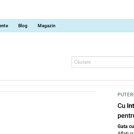
vente
Blog
Magazin
PUTER
Cu
In
pentr
Gata cu 
Aflați 