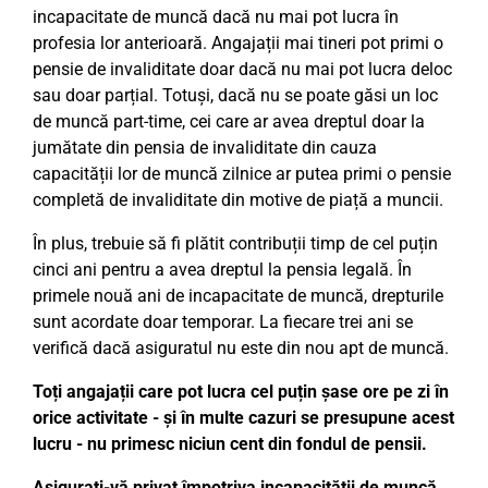
incapacitate de muncă dacă nu mai pot lucra în
profesia lor anterioară. Angajații mai tineri pot primi o
pensie de invaliditate doar dacă nu mai pot lucra deloc
sau doar parțial. Totuși, dacă nu se poate găsi un loc
de muncă part-time, cei care ar avea dreptul doar la
jumătate din pensia de invaliditate din cauza
capacității lor de muncă zilnice ar putea primi o pensie
completă de invaliditate din motive de piață a muncii.
În plus, trebuie să fi plătit contribuții timp de cel puțin
cinci ani pentru a avea dreptul la pensia legală. În
primele nouă ani de incapacitate de muncă, drepturile
sunt acordate doar temporar. La fiecare trei ani se
verifică dacă asiguratul nu este din nou apt de muncă.
Toți angajații care pot lucra cel puțin șase ore pe zi în
orice activitate - și în multe cazuri se presupune acest
lucru - nu primesc niciun cent din fondul de pensii.
Asigurați-vă privat împotriva incapacității de muncă