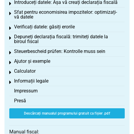
Introduceți datele: Așa vă creați declarația fiscală
Toggle menu
Sfat pentru economisirea impozitelor: optimizați-
Toggle menu
vă datele
Verificați datele: găsiți erorile
Toggle menu
Depuneți declarația fiscală: trimiteți datele la
Toggle menu
biroul fiscal
Steuerbescheid prüfen: Kontrolle muss sein
Toggle menu
Ajutor și exemple
Toggle menu
Calculator
Toggle menu
Informații legale
Toggle menu
Impressum
Presă
Descărcați manualul programului gratuit ca fișier .pdf
Manual fiscal: