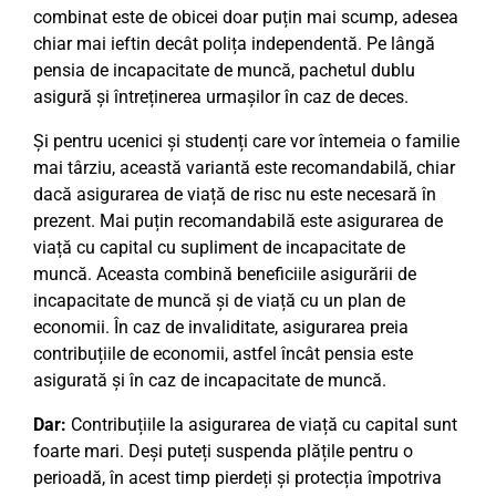
combinat este de obicei doar puțin mai scump, adesea
chiar mai ieftin decât polița independentă. Pe lângă
pensia de incapacitate de muncă, pachetul dublu
asigură și întreținerea urmașilor în caz de deces.
Și pentru ucenici și studenți care vor întemeia o familie
mai târziu, această variantă este recomandabilă, chiar
dacă asigurarea de viață de risc nu este necesară în
prezent. Mai puțin recomandabilă este asigurarea de
viață cu capital cu supliment de incapacitate de
muncă. Aceasta combină beneficiile asigurării de
incapacitate de muncă și de viață cu un plan de
economii. În caz de invaliditate, asigurarea preia
contribuțiile de economii, astfel încât pensia este
asigurată și în caz de incapacitate de muncă.
Dar:
Contribuțiile la asigurarea de viață cu capital sunt
foarte mari. Deși puteți suspenda plățile pentru o
perioadă, în acest timp pierdeți și protecția împotriva