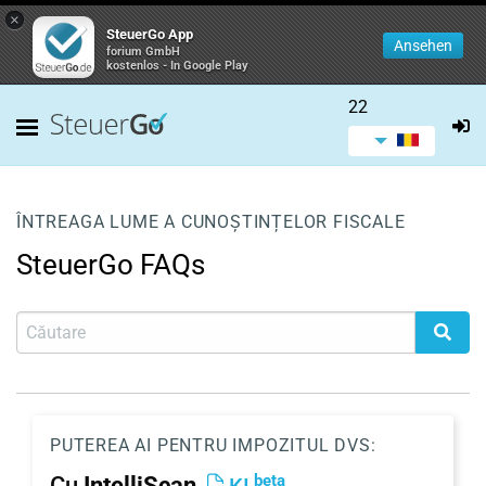
×
SteuerGo App
Ansehen
forium GmbH
kostenlos - In Google Play
22
ÎNTREAGA LUME A CUNOȘTINȚELOR FISCALE
SteuerGo FAQs
PUTEREA AI PENTRU IMPOZITUL DVS:
beta
Cu
IntelliScan