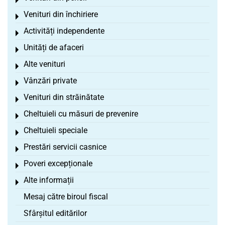
Toggle menu
Venituri din închiriere
Toggle menu
Activități independente
Toggle menu
Unități de afaceri
Toggle menu
Alte venituri
Toggle menu
Vânzări private
Toggle menu
Venituri din străinătate
Toggle menu
Cheltuieli cu măsuri de prevenire
Toggle menu
Cheltuieli speciale
Toggle menu
Prestări servicii casnice
Toggle menu
Poveri excepționale
Toggle menu
Alte informații
Toggle menu
Mesaj către biroul fiscal
Sfârșitul editărilor