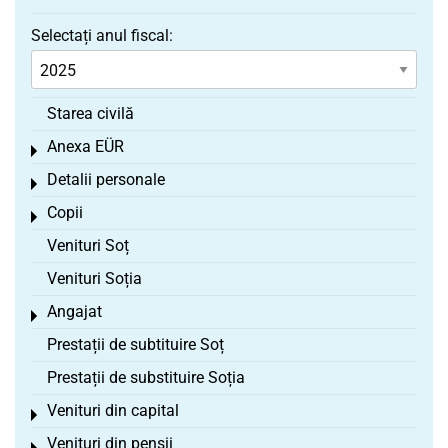
Selectați anul fiscal:
Starea civilă
Anexa EÜR
Toggle menu
Detalii personale
Toggle menu
Copii
Toggle menu
Venituri Soț
Venituri Soția
Angajat
Toggle menu
Prestații de subtituire Soț
Prestații de substituire Soția
Venituri din capital
Toggle menu
Venituri din pensii