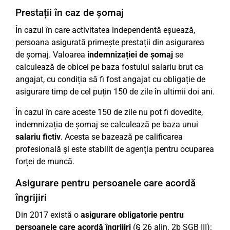
Prestații în caz de șomaj
În cazul în care activitatea independentă eșuează,
persoana asigurată primește prestații din asigurarea
de șomaj. Valoarea
indemnizației de șomaj
se
calculează de obicei pe baza fostului salariu brut ca
angajat, cu condiția să fi fost angajat cu obligație de
asigurare timp de cel puțin 150 de zile în ultimii doi ani.
În cazul în care aceste 150 de zile nu pot fi dovedite,
indemnizația de șomaj se calculează pe baza unui
salariu fictiv
. Acesta se bazează pe calificarea
profesională și este stabilit de agenția pentru ocuparea
forței de muncă.
Asigurare pentru persoanele care acordă
îngrijiri
Din 2017 există o
asigurare obligatorie pentru
persoanele care acordă îngrijiri
(§ 26 alin. 2b SGB III):