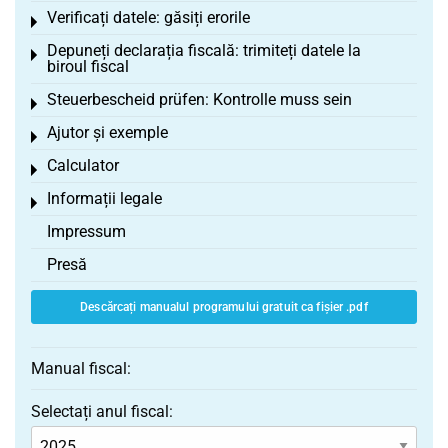
Verificați datele: găsiți erorile
Toggle menu
Depuneți declarația fiscală: trimiteți datele la
Toggle menu
biroul fiscal
Steuerbescheid prüfen: Kontrolle muss sein
Toggle menu
Ajutor și exemple
Toggle menu
Calculator
Toggle menu
Informații legale
Toggle menu
Impressum
Presă
Descărcați manualul programului gratuit ca fișier .pdf
Manual fiscal:
Selectați anul fiscal: