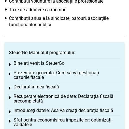
Contribuții voluntare la asociațiile profesionale
Taxe de admitere ca membri
Contribuții anuale la sindicate, barouri, asociațiile
funcționarilor publici
SteuerGo Manualul programului:
Bine ați venit la SteuerGo
Toggle menu
Prezentare generală: Cum să vă gestionați
Toggle menu
cazurile fiscale
Declarația mea fiscală
Toggle menu
Recuperare electronică de date: Declarația fiscală
Toggle menu
precompletată
Introduceți datele: Așa vă creați declarația fiscală
Toggle menu
Sfat pentru economisirea impozitelor: optimizați-
Toggle menu
vă datele