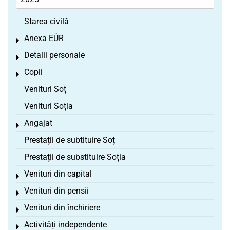
Starea civilă
Anexa EÜR
Toggle menu
Detalii personale
Toggle menu
Copii
Toggle menu
Venituri Soț
Venituri Soția
Angajat
Toggle menu
Prestații de subtituire Soț
Prestații de substituire Soția
Venituri din capital
Toggle menu
Venituri din pensii
Toggle menu
Venituri din închiriere
Toggle menu
Activități independente
Toggle menu