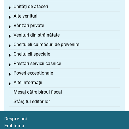
Unități de afaceri
Toggle menu
Alte venituri
Toggle menu
Vânzări private
Toggle menu
Venituri din străinătate
Toggle menu
Cheltuieli cu măsuri de prevenire
Toggle menu
Cheltuieli speciale
Toggle menu
Prestări servicii casnice
Toggle menu
Poveri excepționale
Toggle menu
Alte informații
Toggle menu
Mesaj către biroul fiscal
Sfârșitul editărilor
Despre noi
Emblemă