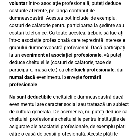
voluntar
într-o asociație profesională, puteți deduce
costurile aferente, pe lângă contribuțiile
dumneavoastră. Acestea pot include, de exemplu,
costuri de călătorie pentru participarea la ședințe sau
costuri telefonice. Cu toate acestea, trebuie să lucrați
într-o asociație profesională care reprezintă interesele
grupului dumneavoastră profesional. Dacă participați
la un
eveniment al asociației profesionale
, vă puteți
deduce cheltuielile (costuri de călătorie, taxe de
participare, masă etc.) ca
cheltuieli profesionale
, dar
numai dacă
evenimentul servește
formării
profesionale
.
Nu sunt deductibile
cheltuielile dumneavoastră dacă
evenimentul are caracter social sau tratează un subiect
de cultură generală. De asemenea, nu puteți deduce ca
cheltuieli profesionale cheltuielile pentru instituțiile de
asigurare ale asociației profesionale, de exemplu plăți
către o casă de pensii profesională. Aceste plăți le