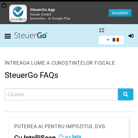
×
SteuerGo App
Ansehen
forium GmbH
kostenlos - In Google Play
22
ÎNTREAGA LUME A CUNOȘTINȚELOR FISCALE
SteuerGo FAQs
PUTEREA AI PENTRU IMPOZITUL DVS:
beta
Cu
IntelliScan