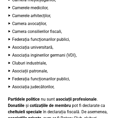
Camerele medicilor,
Camerele arhitecților,
Camera avocaților,
Camera consilierilor fiscali,
Federația funcționarilor publici,
Asociația universitară,
Asociația inginerilor germani (VDI),
Cluburi industriale,
Asociații patronale,
Federația funcționarilor publici,
Asociația judecătorilor,
Partidele politice
nu sunt
asociații profesionale
.
Donatiile
și
cotizațiile de membru
pot fi declarate ca
cheltuieli speciale
în declarația fiscală. De asemenea,