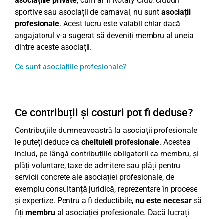
asociațiile private
, cum ar fi Rotary Club, cluburi
sportive sau asociații de carnaval, nu sunt
asociații
profesionale
. Acest lucru este valabil chiar dacă
angajatorul v-a sugerat să deveniți membru al uneia
dintre aceste asociații.
Ce sunt asociațiile profesionale?
Ce contribuții și costuri pot fi deduse?
Contribuțiile dumneavoastră la asociații profesionale
le puteți deduce ca
cheltuieli profesionale
. Acestea
includ, pe lângă contribuțiile obligatorii ca membru, și
plăți voluntare, taxe de admitere sau plăți pentru
servicii concrete ale asociației profesionale, de
exemplu consultanță juridică, reprezentare în procese
și expertize. Pentru a fi deductibile,
nu este necesar
să
fiți
membru
al asociației profesionale. Dacă lucrați