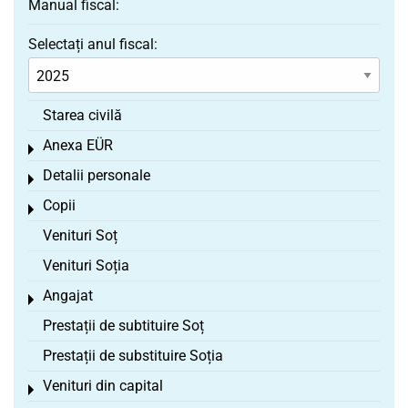
Manual fiscal:
Selectați anul fiscal:
Starea civilă
Anexa EÜR
Toggle menu
Detalii personale
Toggle menu
Copii
Toggle menu
Venituri Soț
Venituri Soția
Angajat
Toggle menu
Prestații de subtituire Soț
Prestații de substituire Soția
Venituri din capital
Toggle menu