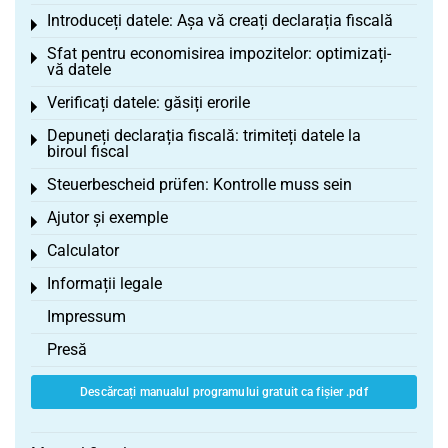
Introduceți datele: Așa vă creați declarația fiscală
Toggle menu
Sfat pentru economisirea impozitelor: optimizați-
Toggle menu
vă datele
Verificați datele: găsiți erorile
Toggle menu
Depuneți declarația fiscală: trimiteți datele la
Toggle menu
biroul fiscal
Steuerbescheid prüfen: Kontrolle muss sein
Toggle menu
Ajutor și exemple
Toggle menu
Calculator
Toggle menu
Informații legale
Toggle menu
Impressum
Presă
Descărcați manualul programului gratuit ca fișier .pdf