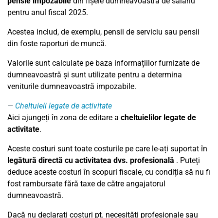
pensie impozabile
din fișele dumneavoastră de salariu
pentru anul fiscal 2025.
Acestea includ, de exemplu, pensii de serviciu sau pensii
din foste raporturi de muncă.
Valorile sunt calculate pe baza informațiilor furnizate de
dumneavoastră și sunt utilizate pentru a determina
veniturile dumneavoastră impozabile.
Cheltuieli legate de activitate
Aici ajungeți în zona de editare a
cheltuielilor legate de
activitate
.
Aceste costuri sunt toate costurile pe care le-ați suportat în
legătură directă cu activitatea dvs. profesională
. Puteți
deduce aceste costuri în scopuri fiscale, cu condiția să nu fi
fost rambursate fără taxe de către angajatorul
dumneavoastră.
Dacă nu declarați costuri pt. necesități profesionale sau