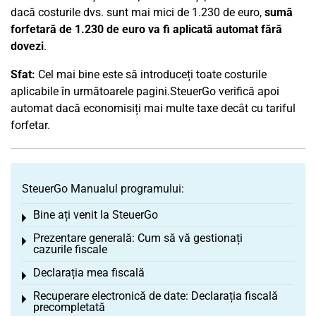
dacă costurile dvs. sunt mai mici de 1.230 de euro,
sumă
forfetară de 1.230 de euro va fi aplicată automat fără
dovezi
.
Sfat:
Cel mai bine este să introduceți toate costurile
aplicabile în următoarele pagini.SteuerGo verifică apoi
automat dacă economisiți mai multe taxe decât cu tariful
forfetar.
SteuerGo Manualul programului:
Bine ați venit la SteuerGo
Toggle menu
Prezentare generală: Cum să vă gestionați
Toggle menu
cazurile fiscale
Declarația mea fiscală
Toggle menu
Recuperare electronică de date: Declarația fiscală
Toggle menu
precompletată