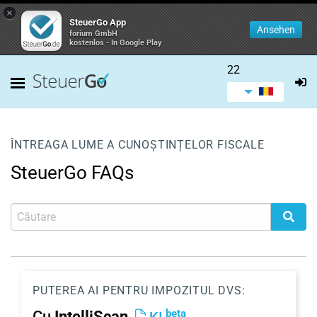
×
SteuerGo App
Ansehen
forium GmbH
kostenlos - In Google Play
22
ÎNTREAGA LUME A CUNOȘTINȚELOR FISCALE
SteuerGo FAQs
PUTEREA AI PENTRU IMPOZITUL DVS:
beta
Cu
IntelliScan