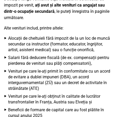
impozit pe venit,
ați avut și alte venituri ca angajat sau
dintr-o ocupație secundară
, le puteți înregistra în paginile
următoare.
Alte venituri includ, printre altele:
Alocații de cheltuieli fără impozit de la un loc de muncă
secundar ca instructor (formator, educator, îngrijitor,
artist, asistent medical) sau o funcție onorifică,
Salarii fără deducere fiscală (de ex. compensații pentru
pierderea de venituri sau plăți compensatorii),
Venituri pe care le-ați primit în conformitate cu un acord
de evitare a dublei impuneri (DBA), un acord
interguvernamental (ZÜ) sau un decret de activitate în
străinătate (ATE)
Venituri pe care le-ați obținut în calitate de lucrător
transfrontalier în Franța, Austria sau Elveția și
Beneficii de formare de capital care au fost plătite în
cursul anului 2025