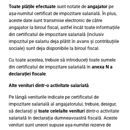
Toate plățile efectuate
sunt notate de
angajator
pe
așa-numitul certificat de impozitare salarială. În plus,
aceste date sunt transmise electronic de către
angajator la biroul fiscal, astfel încât toate informațiile
din certificatul de impozitare salarială (inclusiv
impozitul pe salariu deja plătit în avans și contribuțiile
sociale) sunt deja disponibile la biroul fiscal.
Cu toate acestea, trebuie să introduceți toate sumele
din certificatul de impozitare salarială în
anexa N a
declarației fiscale
.
Alte venituri dintr-o activitate salariată
Pe lângă veniturile indicate pe certificatul de
impozitare salarială al angajatorului, trebuie, desigur,
să declarați și
toate celelalte venituri
dintr-o activitate
salariată în declarația dumneavoastră fiscală. Aceste
venituri sunt uneori supuse așa-numitei rezerve de