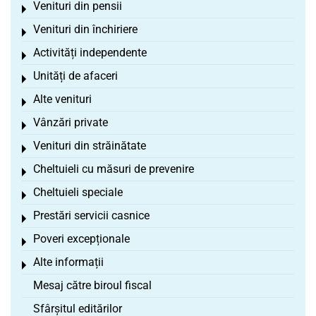
Venituri din pensii
Toggle menu
Venituri din închiriere
Toggle menu
Activități independente
Toggle menu
Unități de afaceri
Toggle menu
Alte venituri
Toggle menu
Vânzări private
Toggle menu
Venituri din străinătate
Toggle menu
Cheltuieli cu măsuri de prevenire
Toggle menu
Cheltuieli speciale
Toggle menu
Prestări servicii casnice
Toggle menu
Poveri excepționale
Toggle menu
Alte informații
Toggle menu
Mesaj către biroul fiscal
Sfârșitul editărilor