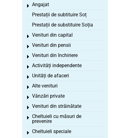
Angajat
Toggle menu
Prestații de subtituire Soț
Prestații de substituire Soția
Venituri din capital
Toggle menu
Venituri din pensii
Toggle menu
Venituri din închiriere
Toggle menu
Activități independente
Toggle menu
Unități de afaceri
Toggle menu
Alte venituri
Toggle menu
Vânzări private
Toggle menu
Venituri din străinătate
Toggle menu
Cheltuieli cu măsuri de
Toggle menu
prevenire
Cheltuieli speciale
Toggle menu