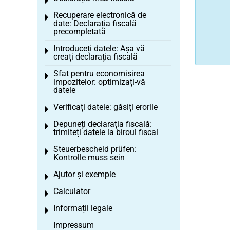
Toggle menu
Recuperare electronică de
Toggle menu
date: Declarația fiscală
precompletată
Introduceți datele: Așa vă
Toggle menu
creați declarația fiscală
Sfat pentru economisirea
Toggle menu
impozitelor: optimizați-vă
datele
Verificați datele: găsiți erorile
Toggle menu
Depuneți declarația fiscală:
Toggle menu
trimiteți datele la biroul fiscal
Steuerbescheid prüfen:
Toggle menu
Kontrolle muss sein
Ajutor și exemple
Toggle menu
Calculator
Toggle menu
Informații legale
Toggle menu
Impressum