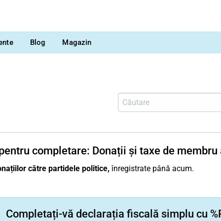
vente
Blog
Magazin
pentru completare: Donații și taxe de membru a
națiilor către partidele politice,
înregistrate până acum.
Completați-vă declarația fiscală simplu c