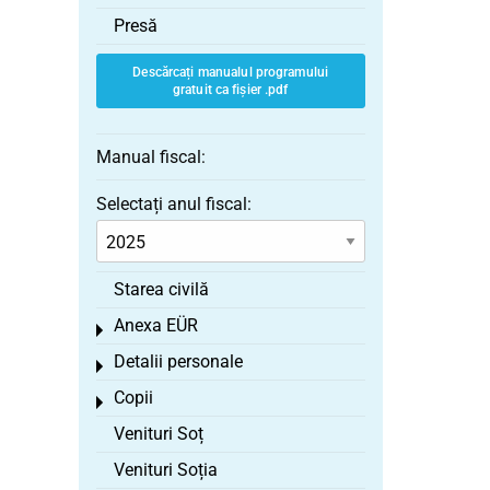
Presă
Descărcați manualul programului
gratuit ca fișier .pdf
Manual fiscal:
Selectați anul fiscal:
Starea civilă
Anexa EÜR
Toggle menu
Detalii personale
Toggle menu
Copii
Toggle menu
Venituri Soț
Venituri Soția