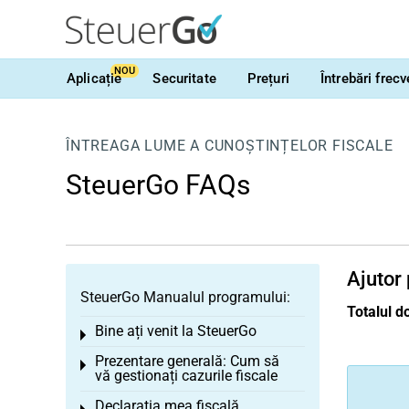
NOU
Aplicație
Securitate
Prețuri
Întrebări frec
ÎNTREAGA LUME A CUNOȘTINȚELOR FISCALE
SteuerGo FAQs
Ajutor 
SteuerGo Manualul programului:
Totalul do
Bine ați venit la SteuerGo
Toggle menu
Prezentare generală: Cum să
Toggle menu
vă gestionați cazurile fiscale
Declarația mea fiscală