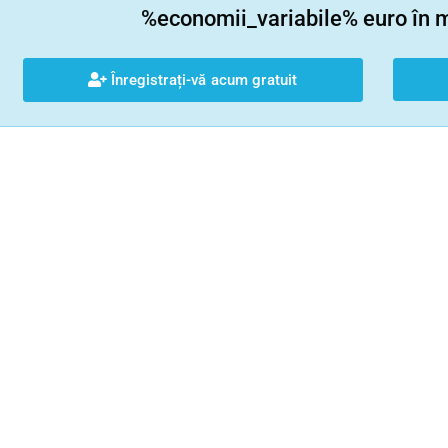
%economii_variabile% euro în ma
Înregistrați-vă acum gratuit