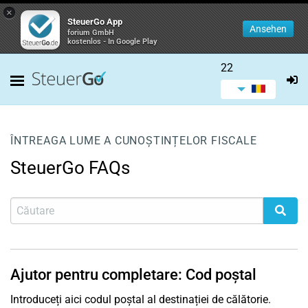
×
SteuerGo App
Ansehen
forium GmbH
kostenlos - In Google Play
22
ÎNTREAGA LUME A CUNOȘTINȚELOR FISCALE
SteuerGo FAQs
Ajutor pentru completare: Cod poștal
Introduceți aici codul poștal al destinației de călătorie.