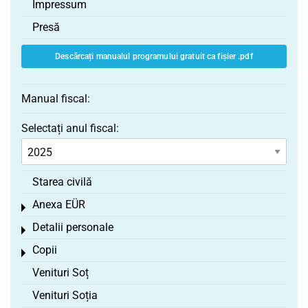
Impressum
Presă
Descărcați manualul programului gratuit ca fișier .pdf
Manual fiscal:
Selectați anul fiscal:
Starea civilă
Anexa EÜR
Toggle menu
Detalii personale
Toggle menu
Copii
Toggle menu
Venituri Soț
Venituri Soția