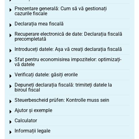
Toggle menu
Prezentare generală: Cum să vă gestionați
Toggle menu
cazurile fiscale
Declarația mea fiscală
Toggle menu
Recuperare electronică de date: Declarația fiscală
Toggle menu
precompletată
Introduceți datele: Așa vă creați declarația fiscală
Toggle menu
Sfat pentru economisirea impozitelor: optimizați-
Toggle menu
vă datele
Verificați datele: găsiți erorile
Toggle menu
Depuneți declarația fiscală: trimiteți datele la
Toggle menu
biroul fiscal
Steuerbescheid prüfen: Kontrolle muss sein
Toggle menu
Ajutor și exemple
Toggle menu
Calculator
Toggle menu
Informații legale
Toggle menu