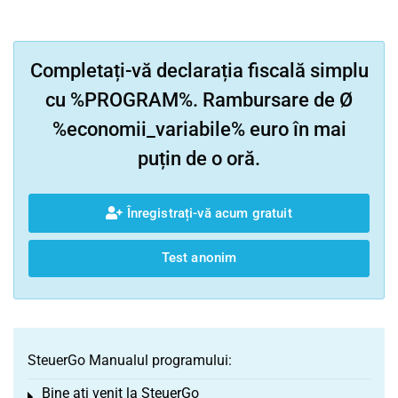
Completați-vă declarația fiscală simplu
cu %PROGRAM%. Rambursare de Ø
%economii_variabile% euro în mai
puțin de o oră.
Înregistrați-vă acum gratuit
Test anonim
SteuerGo Manualul programului:
Bine ați venit la SteuerGo