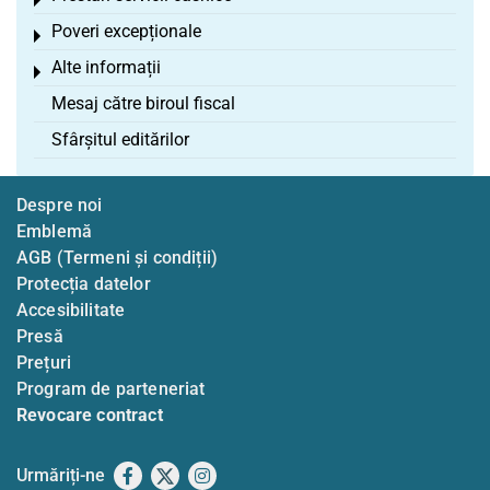
Toggle menu
Poveri excepționale
Toggle menu
Alte informații
Toggle menu
Mesaj către biroul fiscal
Sfârșitul editărilor
Despre noi
Emblemă
AGB (Termeni și condiții)
Protecția datelor
Accesibilitate
Presă
Prețuri
Program de parteneriat
Revocare contract
Urmăriți-ne
Facebook
X
Instagram