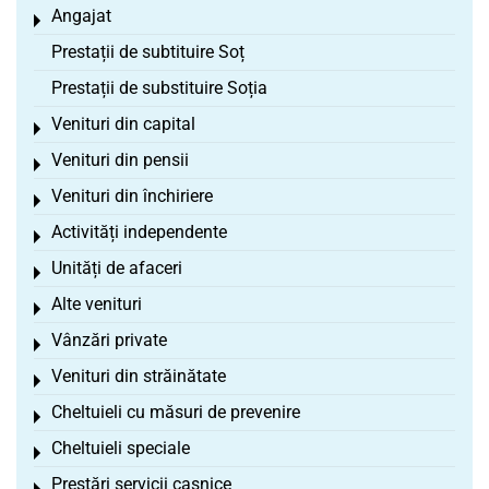
Angajat
Toggle menu
Prestații de subtituire Soț
Prestații de substituire Soția
Venituri din capital
Toggle menu
Venituri din pensii
Toggle menu
Venituri din închiriere
Toggle menu
Activități independente
Toggle menu
Unități de afaceri
Toggle menu
Alte venituri
Toggle menu
Vânzări private
Toggle menu
Venituri din străinătate
Toggle menu
Cheltuieli cu măsuri de prevenire
Toggle menu
Cheltuieli speciale
Toggle menu
Prestări servicii casnice