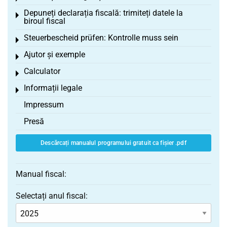
Depuneți declarația fiscală: trimiteți datele la
Toggle menu
biroul fiscal
Steuerbescheid prüfen: Kontrolle muss sein
Toggle menu
Ajutor și exemple
Toggle menu
Calculator
Toggle menu
Informații legale
Toggle menu
Impressum
Presă
Descărcați manualul programului gratuit ca fișier .pdf
Manual fiscal:
Selectați anul fiscal: