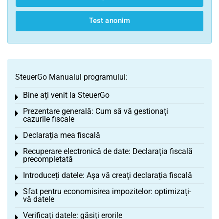
Test anonim
SteuerGo Manualul programului:
Bine ați venit la SteuerGo
Toggle menu
Prezentare generală: Cum să vă gestionați
Toggle menu
cazurile fiscale
Declarația mea fiscală
Toggle menu
Recuperare electronică de date: Declarația fiscală
Toggle menu
precompletată
Introduceți datele: Așa vă creați declarația fiscală
Toggle menu
Sfat pentru economisirea impozitelor: optimizați-
Toggle menu
vă datele
Verificați datele: găsiți erorile
Toggle menu