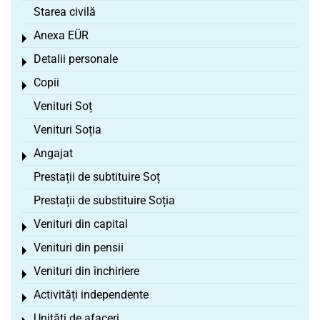
Starea civilă
Anexa EÜR
Toggle menu
Detalii personale
Toggle menu
Copii
Toggle menu
Venituri Soț
Venituri Soția
Angajat
Toggle menu
Prestații de subtituire Soț
Prestații de substituire Soția
Venituri din capital
Toggle menu
Venituri din pensii
Toggle menu
Venituri din închiriere
Toggle menu
Activități independente
Toggle menu
Unități de afaceri