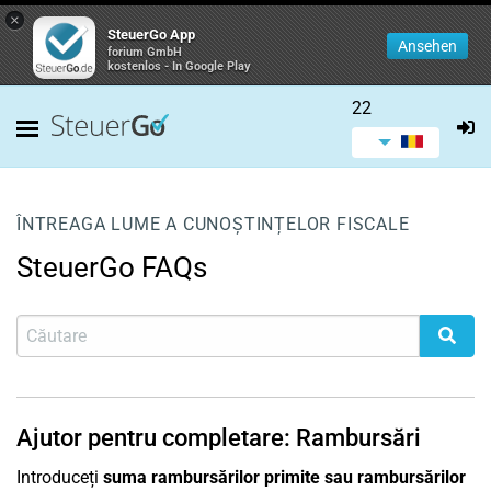
×
SteuerGo App
Ansehen
forium GmbH
kostenlos - In Google Play
22
ÎNTREAGA LUME A CUNOȘTINȚELOR FISCALE
SteuerGo FAQs
Ajutor pentru completare: Rambursări
Introduceți
suma rambursărilor primite sau rambursărilor