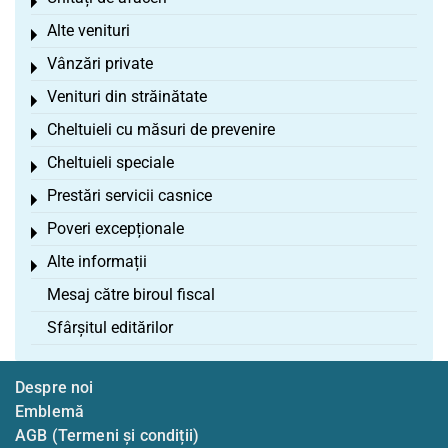
Toggle menu
Alte venituri
Toggle menu
Vânzări private
Toggle menu
Venituri din străinătate
Toggle menu
Cheltuieli cu măsuri de prevenire
Toggle menu
Cheltuieli speciale
Toggle menu
Prestări servicii casnice
Toggle menu
Poveri excepționale
Toggle menu
Alte informații
Toggle menu
Mesaj către biroul fiscal
Sfârșitul editărilor
Despre noi
Emblemă
AGB (Termeni și condiții)