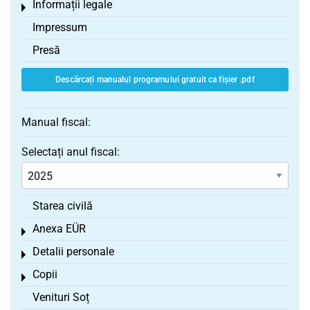
Informații legale
Toggle menu
Impressum
Presă
Descărcați manualul programului gratuit ca fișier .pdf
Manual fiscal:
Selectați anul fiscal:
Starea civilă
Anexa EÜR
Toggle menu
Detalii personale
Toggle menu
Copii
Toggle menu
Venituri Soț