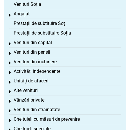
Venituri Soția
Angajat
Toggle menu
Prestații de subtituire Soț
Prestații de substituire Soția
Venituri din capital
Toggle menu
Venituri din pensii
Toggle menu
Venituri din închiriere
Toggle menu
Activități independente
Toggle menu
Unități de afaceri
Toggle menu
Alte venituri
Toggle menu
Vânzări private
Toggle menu
Venituri din străinătate
Toggle menu
Cheltuieli cu măsuri de prevenire
Toggle menu
Cheltuieli speciale