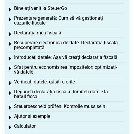
Bine ați venit la SteuerGo
Toggle menu
Prezentare generală: Cum să vă gestionați
Toggle menu
cazurile fiscale
Declarația mea fiscală
Toggle menu
Recuperare electronică de date: Declarația fiscală
Toggle menu
precompletată
Introduceți datele: Așa vă creați declarația fiscală
Toggle menu
Sfat pentru economisirea impozitelor: optimizați-
Toggle menu
vă datele
Verificați datele: găsiți erorile
Toggle menu
Depuneți declarația fiscală: trimiteți datele la
Toggle menu
biroul fiscal
Steuerbescheid prüfen: Kontrolle muss sein
Toggle menu
Ajutor și exemple
Toggle menu
Calculator
Toggle menu