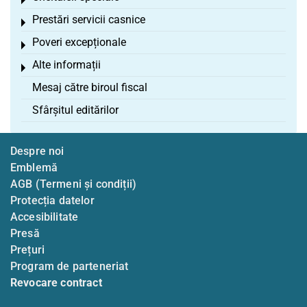
Toggle menu
Prestări servicii casnice
Toggle menu
Poveri excepționale
Toggle menu
Alte informații
Toggle menu
Mesaj către biroul fiscal
Sfârșitul editărilor
Despre noi
Emblemă
AGB (Termeni și condiții)
Protecția datelor
Accesibilitate
Presă
Prețuri
Program de parteneriat
Revocare contract