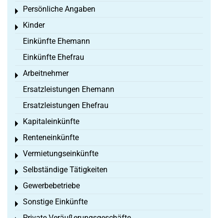
Persönliche Angaben
Toggle menu
Kinder
Toggle menu
Einkünfte Ehemann
Einkünfte Ehefrau
Arbeitnehmer
Toggle menu
Ersatzleistungen Ehemann
Ersatzleistungen Ehefrau
Kapitaleinkünfte
Toggle menu
Renteneinkünfte
Toggle menu
Vermietungseinkünfte
Toggle menu
Selbständige Tätigkeiten
Toggle menu
Gewerbebetriebe
Toggle menu
Sonstige Einkünfte
Toggle menu
Private Veräußerungsgeschäfte