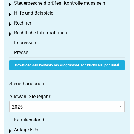
Steuerbescheid prüfen: Kontrolle muss sein
Toggle menu
Hilfe und Beispiele
Toggle menu
Rechner
Toggle menu
Rechtliche Informationen
Toggle menu
Impressum
Presse
Download des kostenlosen Programm-Handbuchs als .pdf Datei
Steuerhandbuch:
Auswahl Steuerjahr:
Familienstand
Anlage EÜR
Toggle menu