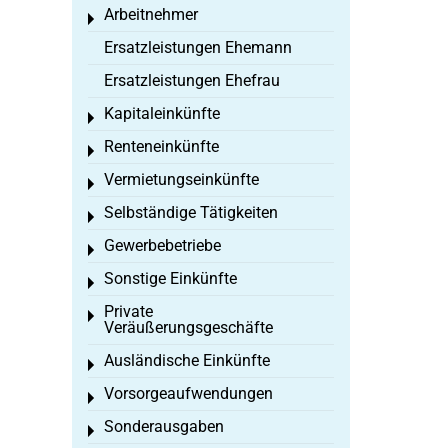
Arbeitnehmer
Toggle menu
Ersatzleistungen Ehemann
Ersatzleistungen Ehefrau
Kapitaleinkünfte
Toggle menu
Renteneinkünfte
Toggle menu
Vermietungseinkünfte
Toggle menu
Selbständige Tätigkeiten
Toggle menu
Gewerbebetriebe
Toggle menu
Sonstige Einkünfte
Toggle menu
Private
Toggle menu
Veräußerungsgeschäfte
Ausländische Einkünfte
Toggle menu
Vorsorgeaufwendungen
Toggle menu
Sonderausgaben
Toggle menu