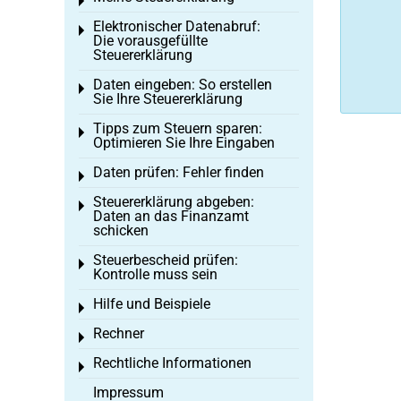
Toggle menu
Elektronischer Datenabruf:
Toggle menu
Die vorausgefüllte
Steuererklärung
Daten eingeben: So erstellen
Toggle menu
Sie Ihre Steuererklärung
Tipps zum Steuern sparen:
Toggle menu
Optimieren Sie Ihre Eingaben
Daten prüfen: Fehler finden
Toggle menu
Steuererklärung abgeben:
Toggle menu
Daten an das Finanzamt
schicken
Steuerbescheid prüfen:
Toggle menu
Kontrolle muss sein
Hilfe und Beispiele
Toggle menu
Rechner
Toggle menu
Rechtliche Informationen
Toggle menu
Impressum