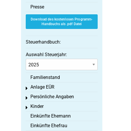
Presse
Download des kostenlosen Programm-
Handbuchs als .pdf Datei
Steuerhandbuch:
Auswahl Steuerjahr:
Familienstand
Anlage EÜR
Toggle menu
Persönliche Angaben
Toggle menu
Kinder
Toggle menu
Einkünfte Ehemann
Einkünfte Ehefrau