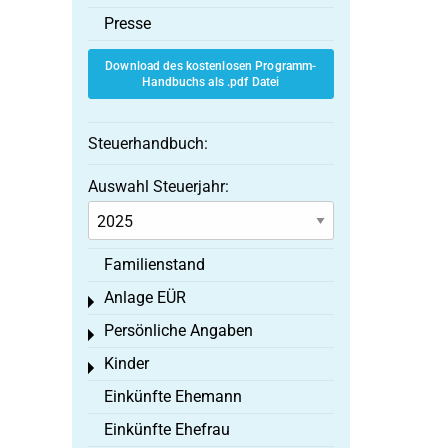
Presse
Download des kostenlosen Programm-
Handbuchs als .pdf Datei
Steuerhandbuch:
Auswahl Steuerjahr:
Familienstand
Anlage EÜR
Toggle menu
Persönliche Angaben
Toggle menu
Kinder
Toggle menu
Einkünfte Ehemann
Einkünfte Ehefrau