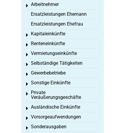
Arbeitnehmer
Toggle menu
Ersatzleistungen Ehemann
Ersatzleistungen Ehefrau
Kapitaleinkünfte
Toggle menu
Renteneinkünfte
Toggle menu
Vermietungseinkünfte
Toggle menu
Selbständige Tätigkeiten
Toggle menu
Gewerbebetriebe
Toggle menu
Sonstige Einkünfte
Toggle menu
Private
Toggle menu
Veräußerungsgeschäfte
Ausländische Einkünfte
Toggle menu
Vorsorgeaufwendungen
Toggle menu
Sonderausgaben
Toggle menu