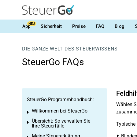
NEU
App
Sicherheit
Preise
FAQ
Blog
DIE GANZE WELT DES STEUERWISSENS
SteuerGo FAQs
Feldhi
SteuerGo Programmhandbuch:
Wählen Si
Willkommen bei SteuerGo
zusammen
Toggle menu
Übersicht: So verwalten Sie
Toggle menu
Typische 
Ihre Steuerfälle
Meine Steuererklärung
Blinden